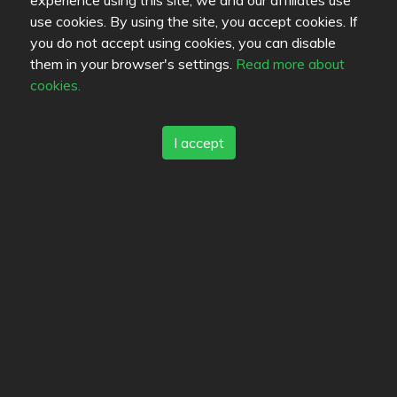
experience using this site, we and our affiliates use
Tampereentie 19
,
37500
Lempäälä
-
Route
use cookies. By using the site, you accept cookies. If
you do not accept using cookies, you can disable
them in your browser's settings.
Read more about
Options
cookies.
Neste Pirkkalantie
I accept
3.8
/
5
Spice Ice
3.5
/
5
Arnolds Bakery & Coffee Shop Ideapark
4.8
/
5