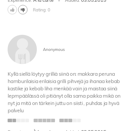
Rating: 0
Anonymous
Kyllä siellä löytyy grilliä siinä on: makkara peruna
hamburilaisia erilaisia grilli pihvejä ja ihanaa kebab
kastike ja kebab liha menkää vain ja maistaa siinä
lepmpäälässä oli pitiänyt olla sama paikka mikä on
nyt ja mitä on tärkein juttu on siisti , puhdas ja hyvä
palvelu