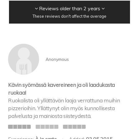
Reviews older than 2 years
These reviews don't affect the average
Anonymous
Kävin syömässä kavereineen ja oli laadukasta
ruokaa!
Ruokalista oli yllättävän laaja verrattuna muihin
pizzerioihin. Yllättynyt olin myös kunnollisesta
palvelusta ja mainiosta siisteydestä.
Experience:
À la carte
•
Added:
03.05.2015