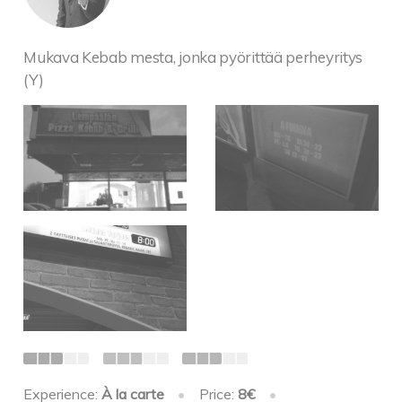
Mukava Kebab mesta, jonka pyörittää perheyritys
(Y)
Experience:
À la carte
•
Price:
8€
•