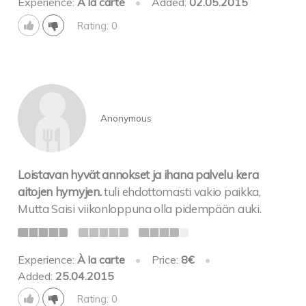
Experience:
À la carte
•
Added:
02.05.2015
Rating: 0
Anonymous
Loistavan hyvät annokset ja ihana palvelu kera
aitojen hymyjen.
tuli ehdottomasti vakio paikka,
Mutta Saisi viikonloppuna olla pidempään auki.
Experience:
À la carte
•
Price:
8€
•
Added:
25.04.2015
Rating: 0