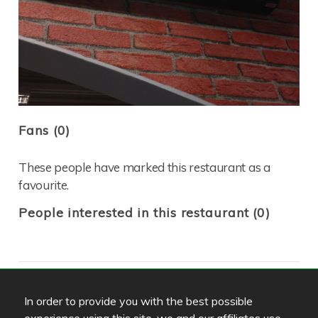
Fans (0)
These people have marked this restaurant as a
favourite.
People interested in this restaurant (0)
Location
In order to provide you with the best possible