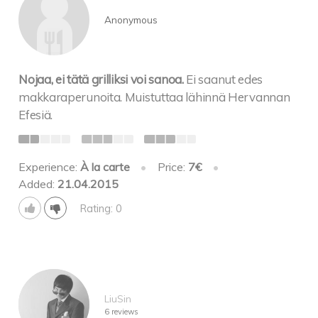
Anonymous
Nojaa, ei tätä grilliksi voi sanoa.
Ei saanut edes
makkaraperunoita. Muistuttaa lähinnä Hervannan
Efesiä.
Experience:
À la carte
•
Price:
7€
•
Added:
21.04.2015
Rating: 0
LiuSin
6 reviews