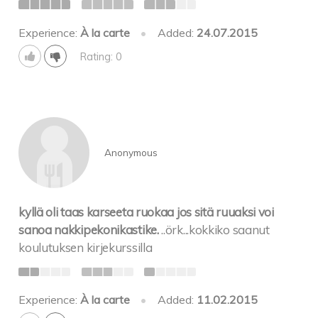
Experience:
À la carte
•
Added:
24.07.2015
Rating: 0
Anonymous
kyllä oli taas karseeta ruokaa jos sitä ruuaksi voi
sanoa nakkipekonikastike.
..örk...kokkiko saanut
koulutuksen kirjekurssilla
Experience:
À la carte
•
Added:
11.02.2015