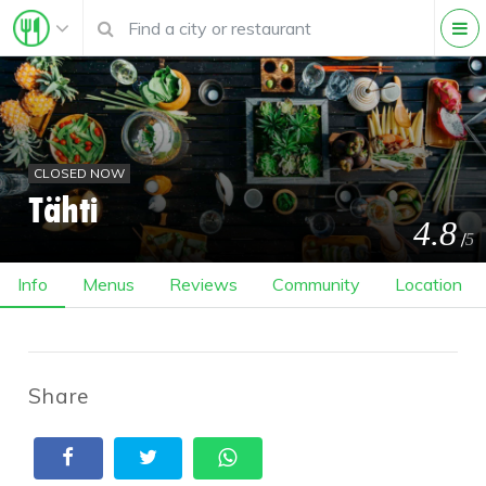
CLOSED NOW
Tähti
4.8
/
5
Info
Menus
Reviews
Community
Location
Share