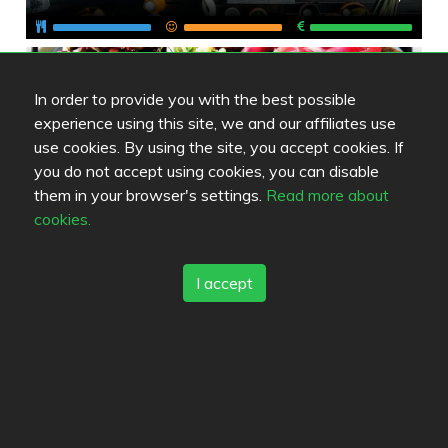
Ravintola
In order to provide you with the best possible
experience using this site, we and our affiliates use
use cookies. By using the site, you accept cookies. If
Ruokapaikka Hanna Maria
you do not accept using cookies, you can disable
3.9
/
5
them in your browser's settings.
Read more about
cookies.
I accept
Review color legend
Food quality
Experience
Value for money