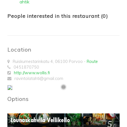
ahtik
People interested in this restaurant (0)
Location
Ruiskumestarinkatu 4
,
06100
Porvoo
-
Route
0451870750
http://www.wollis.fi
ravintolatahti@gmail.com
Options
Lounaskahvila Vellikello
5
/
5