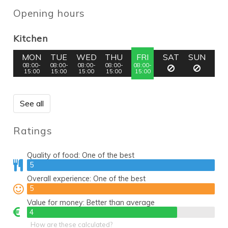
Opening hours
Kitchen
MON
TUE
WED
THU
FRI
SAT
SUN
08:00-
08:00-
08:00-
08:00-
08:00-
15:00
15:00
15:00
15:00
15:00
See all
Ratings
Quality of food:
One of the best
5
5
Overall experience:
One of the best
5
5
Value for money:
Better than average
4
4
How are these calculated?