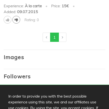
Experience:
À la carte
•
Price:
15€
•
Added:
09.07.2015
Rating: 0
1
Images
Followers
Lists
In order to provide you with the best possible
experience using this site, we and our affiliates use
Bookmarks
use cookies. By using the site, you accept cookies. If