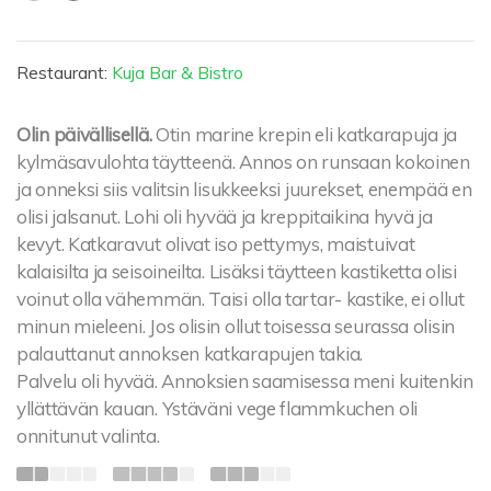
Restaurant:
Kuja Bar & Bistro
Olin päivällisellä.
Otin marine krepin eli katkarapuja ja
kylmäsavulohta täytteenä. Annos on runsaan kokoinen
ja onneksi siis valitsin lisukkeeksi juurekset, enempää en
olisi jalsanut. Lohi oli hyvää ja kreppitaikina hyvä ja
kevyt. Katkaravut olivat iso pettymys, maistuivat
kalaisilta ja seisoineilta. Lisäksi täytteen kastiketta olisi
voinut olla vähemmän. Taisi olla tartar- kastike, ei ollut
minun mieleeni. Jos olisin ollut toisessa seurassa olisin
palauttanut annoksen katkarapujen takia.
Palvelu oli hyvää. Annoksien saamisessa meni kuitenkin
yllättävän kauan. Ystäväni vege flammkuchen oli
onnitunut valinta.