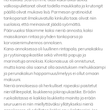
valkosipulietanat olivat todella maukkaita ja krutongit
päällä olivat mukava lisä. Parmesan gratinoidut
tankoparsat ilmakuivatulla kinkulla taas olivat niin
suolaisia, että meinasivat jäädä syömättä.
Pääruuaksi tilasimme kaksi nieriä annosta, kaksi
maissikanan rintaa ja yhden tankoparsa ja
korvasienimuhennos annoksen.
Kana-annoksessa oli luullinen rintapala, perunakakku
ja ryytisinappikastike sekä vihreitä papuja ja
marinoituja annoksia. Kokonaisuus oli onnistunut,
mutta kana olisi saanut olla aavistuksen mehukkaampi
ja perunakakun happamuus/imelyys ei ollut omaan
makuuni.
Nieriä annoksessa oli herkulliset rapeaksi paistetut
nieriäfileepalat, lisukkeena jokirapukastike. Brödin
ruokalistassa ei kaikkia lisukkeita mainita ja erään
seuruueni ei niin miellyttäväksi yllätykseksi nieriä