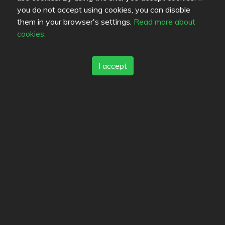
you do not accept using cookies, you can disable
them in your browser's settings.
Read more about
Favorites
cookies.
I accept
Review color legend
Food quality
Experience
Value for money
Links
Help
Feedback
Terms of service
Contact
Privacy policy
Cookies