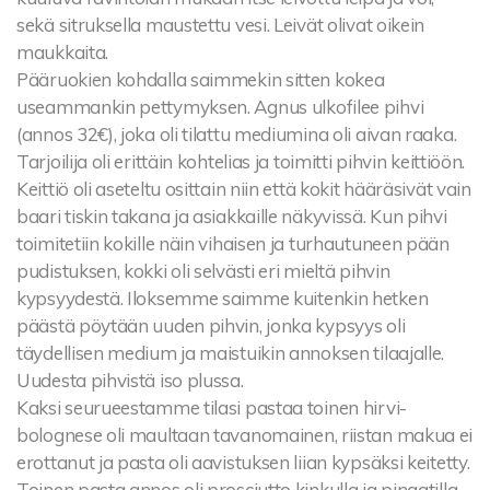
sekä sitruksella maustettu vesi. Leivät olivat oikein
maukkaita.
Pääruokien kohdalla saimmekin sitten kokea
useammankin pettymyksen. Agnus ulkofilee pihvi
(annos 32€), joka oli tilattu mediumina oli aivan raaka.
Tarjoilija oli erittäin kohtelias ja toimitti pihvin keittiöön.
Keittiö oli aseteltu osittain niin että kokit hääräsivät vain
baari tiskin takana ja asiakkaille näkyvissä. Kun pihvi
toimitetiin kokille näin vihaisen ja turhautuneen pään
pudistuksen, kokki oli selvästi eri mieltä pihvin
kypsyydestä. Iloksemme saimme kuitenkin hetken
päästä pöytään uuden pihvin, jonka kypsyys oli
täydellisen medium ja maistuikin annoksen tilaajalle.
Uudesta pihvistä iso plussa.
Kaksi seurueestamme tilasi pastaa toinen hirvi-
bolognese oli maultaan tavanomainen, riistan makua ei
erottanut ja pasta oli aavistuksen liian kypsäksi keitetty.
Toinen pasta annos oli prosciutto kinkulla ja pinaatilla.