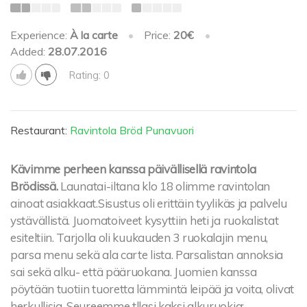
Experience:
À la carte
•
Price:
20€
•
Added:
28.07.2016
Rating: 0
Restaurant:
Ravintola Bröd Punavuori
Kävimme perheen kanssa päivällisellä ravintola
Brödissä.
Launatai-iltana klo 18 olimme ravintolan
ainoat asiakkaat.Sisustus oli erittäin tyylikäs ja palvelu
ystävällistä. Juomatoiveet kysyttiin heti ja ruokalistat
esiteltiin. Tarjolla oli kuukauden 3 ruokalajin menu,
parsa menu sekä ala carte lista. Parsalistan annoksia
sai sekä alku- että pääruokana. Juomien kanssa
pöytään tuotiin tuoretta lämmintä leipää ja voita, olivat
herkullisia. Seureemme tllasi kaksi alkuruokia: