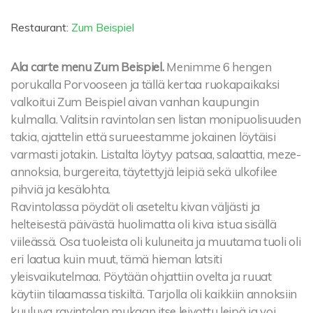
Restaurant:
Zum Beispiel
Ala carte menu Zum Beispiel.
Menimme 6 hengen
porukalla Porvooseen ja tällä kertaa ruokapaikaksi
valkoitui Zum Beispiel aivan vanhan kaupungin
kulmalla. Valitsin ravintolan sen listan monipuolisuuden
takia, ajattelin että surueestamme jokainen löytäisi
varmasti jotakin. Listalta löytyy patsaa, salaattia, meze-
annoksia, burgereita, täytettyjä leipiä sekä ulkofilee
pihviä ja kesälohta.
Ravintolassa pöydät oli aseteltu kivan väljästi ja
helteisestä päivästä huolimatta oli kiva istua sisällä
viileässä. Osa tuoleista oli kuluneita ja muutama tuoli oli
eri laatua kuin muut, tämä hieman latsiti
yleisvaikutelmaa. Pöytään ohjattiin ovelta ja ruuat
käytiin tilaamassa tiskiltä. Tarjolla oli kaikkiin annoksiin
kuuluva ravintolan mukaan itse leivottu leipä ja voi,