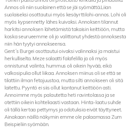
Annos oli niin suolainen että se jäi syömättä.Liian
suolaiseksi osottautui myös kesäyrttilohi-annos. Lohi oli
myös kypsennetty lähes kuivaksi. Annoksen tilannut
harkitsi annoksen lähetämistä takaisin keittiöön, mutta
koska seurueemme oli jo valittanut yhdestä annoksesta
niin hän tyytyi annokseensa.
Gent´s Burgei osottautui oivaksi valinnaksi ja maistui
herkulliselta. Meze salaatti falafelilla ja oli myös
onnistunut valinta, hummus oli oikein hyvää, eikä
valkosipulia ollut liikaa. Annoksen miinus oli se että se
tilattiin ilman fetajuustoa, mutta silti annokseen oli sitä
laitettu. Pyyntö ei siis ollut kantanut keittiöön asti.
Annoimme myös palautetta heti ravintolassa ja se
otettiin oikein kohteliaasti vastaan. Hinta-laatu suhde
oli tällä kertaa pettymys ja odotuksia eivät täyttyneet.
Ainakaan näillä näkymin emme ole palaamassa Zum
Beispieliin syömään.