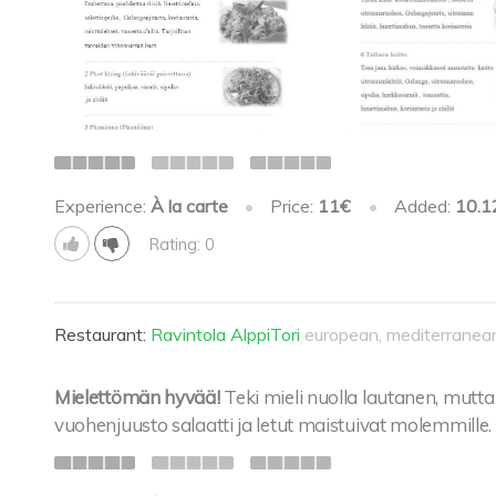
Experience:
À la carte
•
Price:
11€
•
Added:
10.1
Rating: 0
Restaurant:
Ravintola AlppiTori
european, mediterranea
Mielettömän hyvää!
Teki mieli nuolla lautanen, mutta
vuohenjuusto salaatti ja letut maistuivat molemmille.