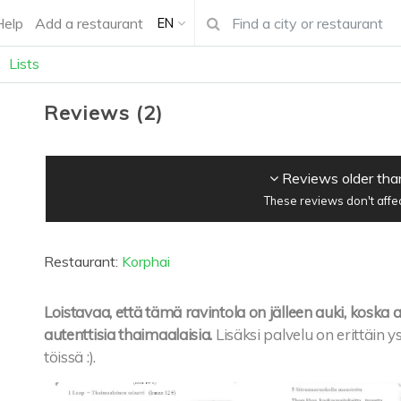
Help
Add a restaurant
EN
Lists
Reviews
(
2
)
Reviews older tha
These reviews don't affe
Restaurant:
Korphai
Loistavaa, että tämä ravintola on jälleen auki, kosk
autenttisia thaimaalaisia.
Lisäksi palvelu on erittäin y
töissä :).