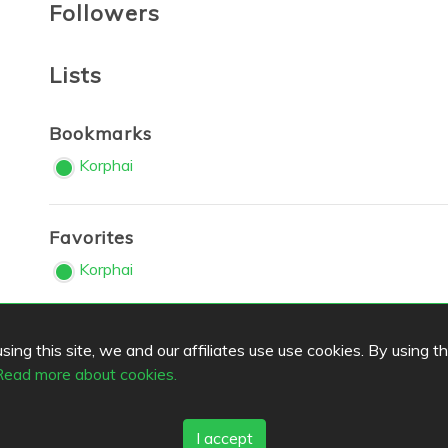
Followers
Lists
Bookmarks
Korphai
Favorites
Korphai
ing this site, we and our affiliates use use cookies. By using t
s
Top Cities
Read more about cookies.
Helsinki
München
Köln
ack
Tampere
Turku
Espoo
Ta
I accept