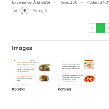
Experience:
À la carte
•
Price:
25€
•
Added:
24.0
Rating: 0
1
Images
Korphai
Korphai