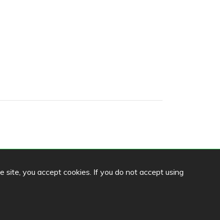
he site, you accept cookies. If you do not accept using
Language
FI
SV
EN
DE
llinna