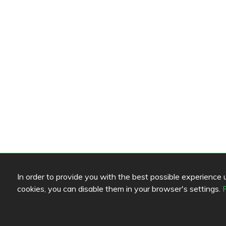
In order to provide you with the best possible experience us
Review color legend
Link
cookies, you can disable them in your browser's settings.
Food quality
Help
Experience
Feedb