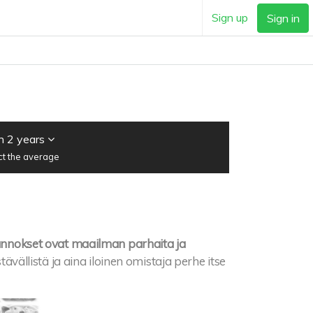
Sign up
Sign in
n 2 years
ct the average
a annokset ovat maailman parhaita ja
stävällistä ja aina iloinen omistaja perhe itse