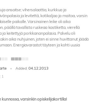
uja ansaitse; vihersalaattia, kurkkua ja
änpalasia ja levitettä, kotikaljaa ja maitoa, varsin
iselle paikalle. Varsinainen leike oli aika
päällä tavallista ruskeaa kastiketta, vierellä
ja keitettyjä porkkananpalasia. Palvelu oli
kin aika nuhjuinen, joten ei sinne huvittanut jäädä
jumaan. Energiavarastot täyteen ja kohti uusia
arte
•
Added:
04.12.2013
: 1
kunnossa, varsinkin opiskelijakortilla!