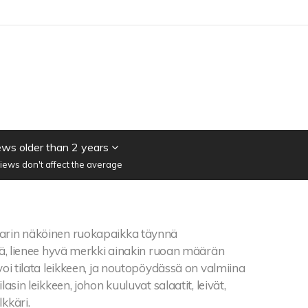
ws older than 2 years
iews don't affect the average
arin näköinen ruokapaikka täynnä
hiä, lienee hyvä merkki ainakin ruoan määrän
 voi tilata leikkeen, ja noutopöydässä on valmiina
ilasin leikkeen, johon kuuluvat salaatit, leivät,
lkkäri.