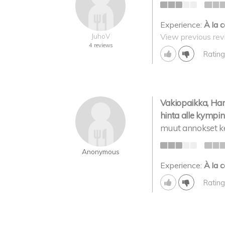
Experience:
À la c
View previous rev
JuhoV
4 reviews
Rating
Vakiopaikka, Hamp
hinta alle kympin
muut annokset ke
Anonymous
Experience:
À la c
Rating