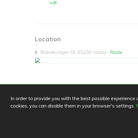
vdt
Location
Brändövägen 58
,
65200
Vaasa
-
Route
Options
In order to provide you with the best possible experience us
cookies, you can disable them in your browser's settings.
Restaurang Olympic
Pizzeri
3.8
/
5