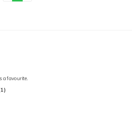
 a favourite.
(1)