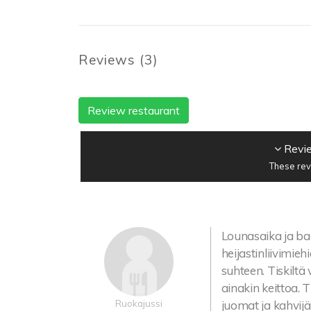
Reviews
(
3
)
Review restaurant
Revie
These rev
Lounasaika ja ba
heijastinliivimie
suhteen. Tiskiltä
ainakin keittoa. T
Ruokajussi
juomat ja kahvijä