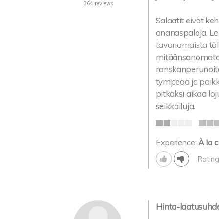
364 reviews
Salaatit eivät keh
ananaspaloja. Leiv
tavanomaista tälla
mitäänsanomaton, 
ranskanperunoita 
tympeää ja paikka
pitkäksi aikaa lo
seikkailuja.
Experience:
À la c
Rating
Hinta-laatusuhde 