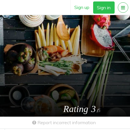
Sign up
Sign in
Rating
3
/
5
Report incorrect information