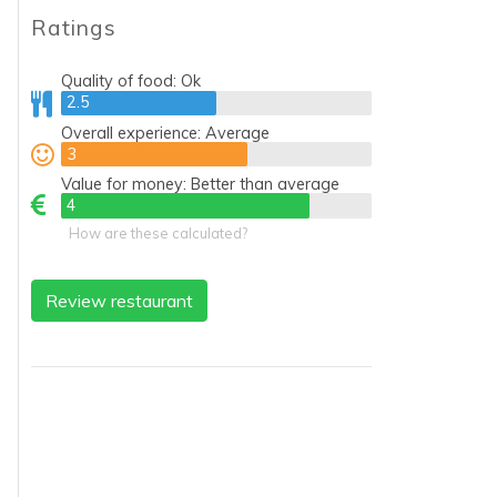
Ratings
Quality of food:
Ok
2.5
2.5
Overall experience:
Average
3
3
Value for money:
Better than average
4
4
How are these calculated?
Review restaurant