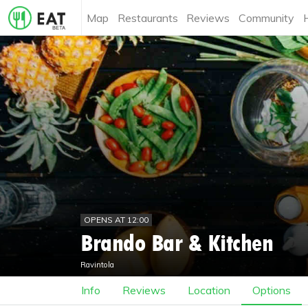
Map
Restaurants
Reviews
Community
OPENS AT 12:00
Brando Bar & Kitchen
Ravintola
Info
Reviews
Location
Options