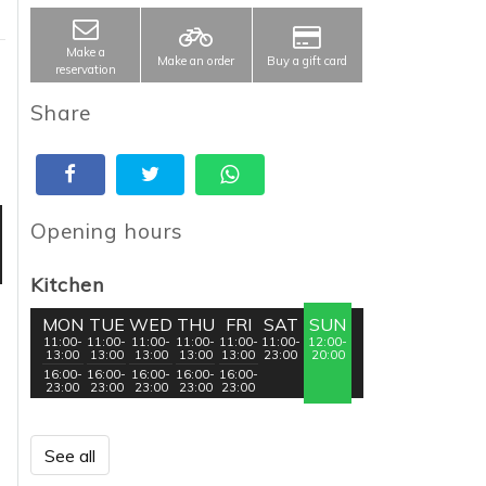
Make a
Make an order
Buy a gift card
reservation
Share
Opening hours
Kitchen
MON
TUE
WED
THU
FRI
SAT
SUN
11:00-
11:00-
11:00-
11:00-
11:00-
11:00-
12:00-
13:00
13:00
13:00
13:00
13:00
23:00
20:00
16:00-
16:00-
16:00-
16:00-
16:00-
23:00
23:00
23:00
23:00
23:00
See all