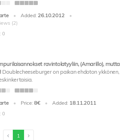
arte
•
Added:
26.10.2012
•
iews (2)
: 0
urilaisannokset ravintolatyyliin, (Amarillo), mutta
!
Doublecheeseburger on paikan ehdoton ykkönen,
skinkertaisia.
arte
•
Price:
8€
•
Added:
18.11.2011
: 0
1