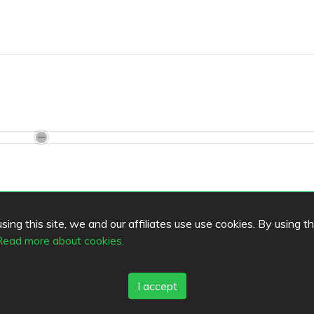
ing this site, we and our affiliates use use cookies. By using t
Read more about cookies.
a Piikki
Sataedu Hovi
5
4.9
I accept
/
/
5
5