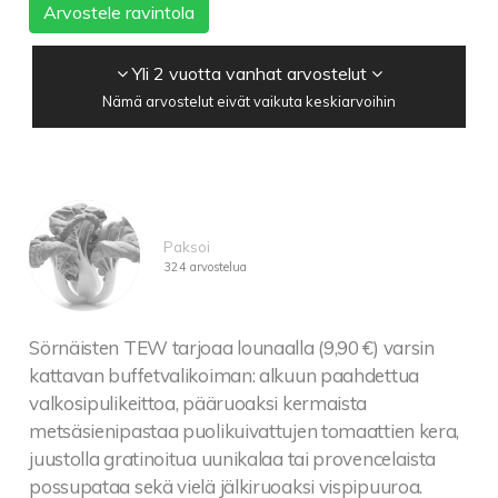
Arvostele ravintola
Yli 2 vuotta vanhat arvostelut
Nämä arvostelut eivät vaikuta keskiarvoihin
Paksoi
324 arvostelua
Sörnäisten TEW tarjoaa lounaalla (9,90 €) varsin
kattavan buffetvalikoiman: alkuun paahdettua
valkosipulikeittoa, pääruoaksi kermaista
metsäsienipastaa puolikuivattujen tomaattien kera,
juustolla gratinoitua uunikalaa tai provencelaista
possupataa sekä vielä jälkiruoaksi vispipuuroa.