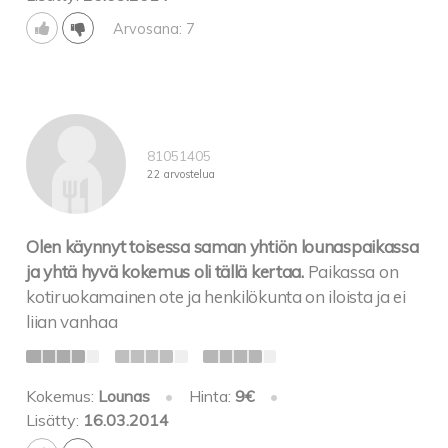
Arvosana: 7
81051405
22 arvostelua
Olen käynnyt toisessa saman yhtiön lounaspaikassa
ja yhtä hyvä kokemus oli tällä kertaa.
Paikassa on
kotiruokamainen ote ja henkilökunta on iloista ja ei
liian vanhaa
Kokemus:
Lounas
•
Hinta:
9€
•
Lisätty:
16.03.2014