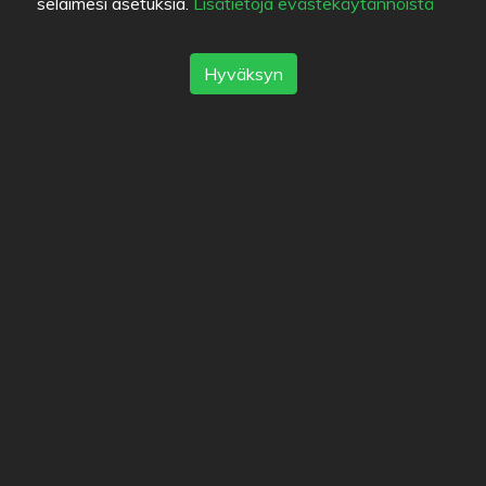
selaimesi asetuksia.
Lisätietoja evästekäytännöistä
Hyväksyn
Fanit (0)
Nämä käyttäjät ovat merkinneet ravintolan
suosikikseen.
Kiinnostuneet (0)
Sijainti
Sörnäistenkatu 2
,
00580
Helsinki
-
Reitti
0207879723