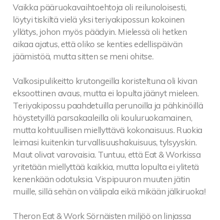
Vaikka pääruokavaihtoehtoja oli reilunoloisesti,
löytyi tiskiltä vielä yksi teriyakipossun kokoinen
yllätys, johon myös päädyin. Mielessä oli hetken
aikaa ajatus, että oliko se kenties edellispäivän
jäämistöä, mutta sitten se meni ohitse.
Valkosipulikeitto krutongeilla koristeltuna oli kivan
eksoottinen avaus, mutta ei lopulta jäänyt mieleen.
Teriyakipossu paahdetuilla perunoilla ja pähkinöillä
höystetyillä parsakaaleilla oli kouluruokamainen,
mutta kohtuullisen miellyttävä kokonaisuus. Ruokia
leimasi kuitenkin turvallisuushakuisuus, tylsyyskin.
Maut olivat varovaisia. Tuntuu, että Eat & Workissa
yritetään miellyttää kaikkia, mutta lopulta ei ylitetä
kenenkään odotuksia. Vispipuuron muuten jätin
muille, sillä sehän on välipala eikä mikään jälkiruoka!
Theron Eat & Work Sörnäisten miljöö on linjassa