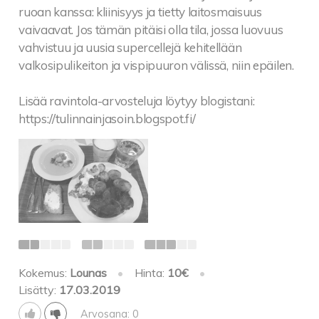
ruoan kanssa: kliinisyys ja tietty laitosmaisuus
vaivaavat. Jos tämän pitäisi olla tila, jossa luovuus
vahvistuu ja uusia supercellejä kehitellään
valkosipulikeiton ja vispipuuron välissä, niin epäilen.
Lisää ravintola-arvosteluja löytyy blogistani:
https://tulinnainjasoin.blogspot.fi/
Kokemus:
Lounas
•
Hinta:
10€
•
Lisätty:
17.03.2019
Arvosana: 0