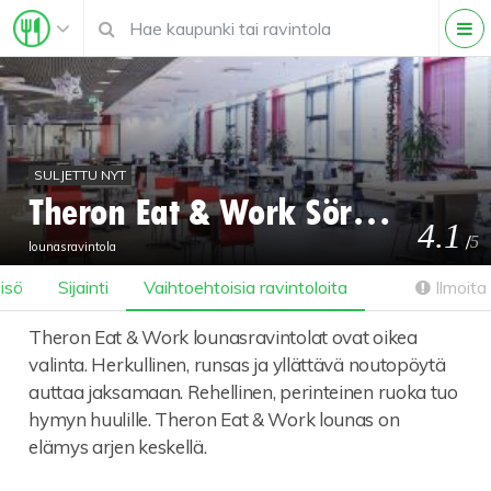
SULJETTU NYT
Theron Eat & Work Sörnäinen
4.1
/
5
lounasravintola
isö
Sijainti
Vaihtoehtoisia ravintoloita
Ilmoita 
Theron Eat & Work lounasravintolat ovat oikea
valinta. Herkullinen, runsas ja yllättävä noutopöytä
auttaa jaksamaan. Rehellinen, perinteinen ruoka tuo
hymyn huulille. Theron Eat & Work lounas on
elämys arjen keskellä.