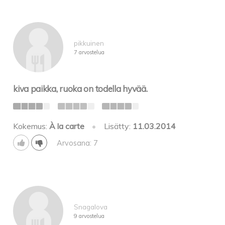
pikkuinen
7 arvostelua
kiva paikka, ruoka on todella hyvää.
Kokemus:
À la carte
•
Lisätty:
11.03.2014
Arvosana: 7
Snagalova
9 arvostelua