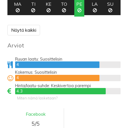
MA
TI
KE
TO
PE
LA
SU
Näytä kaikki
Arviot
Ruuan laatu:
Suosittelisin
4
4
Kokemus:
Suosittelisin
4
4
Hinta/laatu-suhde:
Keskivertoa parempi
4.3
4.3
Miten nämä lasketaan?
Facebook
5/5