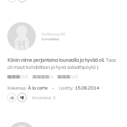
herkkusuu30
6 arvostelua
Kävin viime perjantaina lounaalla ja hyvää oli.
Taas
oli maut kohdallaan ja hyvä salaattipöytä :)
Kokemus:
À la carte
•
Lisätty:
15.06.2014
Arvosana: 3