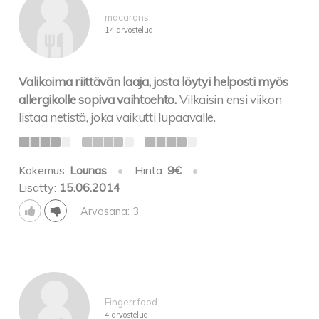
macarons
14 arvostelua
Valikoima riittävän laaja, josta löytyi helposti myös
allergikolle sopiva vaihtoehto.
Vilkaisin ensi viikon
listaa netistä, joka vaikutti lupaavalle.
Kokemus:
Lounas
•
Hinta:
9€
•
Lisätty:
15.06.2014
Arvosana: 3
Fingerrfood
4 arvostelua