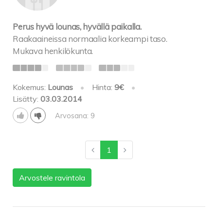
Perus hyvä lounas, hyvällä paikalla.
Raakaaineissa normaalia korkeampi taso.
Mukava henkilökunta.
Kokemus:
Lounas
•
Hinta:
9€
•
Lisätty:
03.03.2014
Arvosana: 9
1
Arvostele ravintola