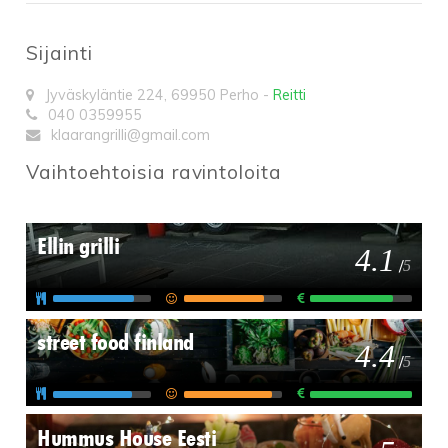
Sijainti
Jyväskyläntie 224
,
69950
Perho
-
Reitti
040 0359955
klaarangrilli@gmail.com
Vaihtoehtoisia ravintoloita
Ellin grilli
4.1
/
5
street food finland
4.4
/
5
Hummus House Eesti