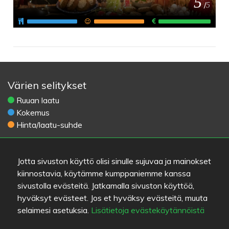
5
/
5
Värien selitykset
Ruuan laatu
Kokemus
Hinta/laatu-suhde
Linkit
Jotta sivuston käyttö olisi sinulle sujuvaa ja mainokset
Apua
kiinnostavia, käytämme kumppaniemme kanssa
Lähetä palautetta
sivustolla evästeitä. Jatkamalla sivuston käyttöä,
Käyttöehdot
hyväksyt evästeet. Jos et hyväksy evästeitä, muuta
Yhteystiedot
selaimesi asetuksia.
Lisätietoja evästekäytännöistä
Tietosuojakäytäntö