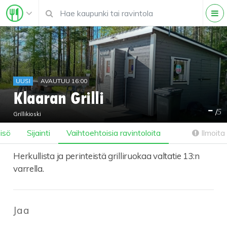
UUSI
AVAUTUU 16:00
Klaaran Grilli
-
/
5
Grillikioski
isö
Sijainti
Vaihtoehtoisia ravintoloita
Ilmoita 
Herkullista ja perinteistä grilliruokaa valtatie 13:n
varrella.
Jaa