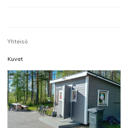
Yhteisö
Kuvat