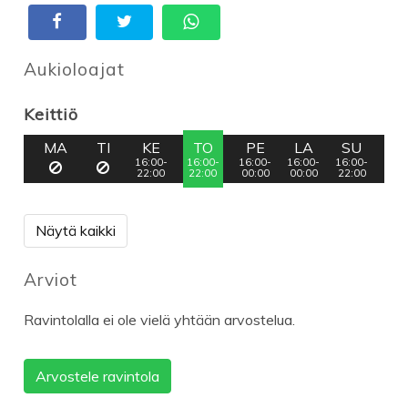
Aukioloajat
Keittiö
MA
TI
KE
TO
PE
LA
SU
16:00-
16:00-
16:00-
16:00-
16:00-
22:00
22:00
00:00
00:00
22:00
Näytä kaikki
Arviot
Ravintolalla ei ole vielä yhtään arvostelua.
Arvostele ravintola