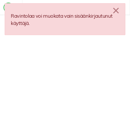
Ravintolaa voi muokata vain sisäänkirjautunut
käyttäjä.