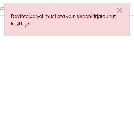
ua
Lisää ravintola
FI
Ravintolaa voi muokata vain sisäänkirjautunut
käyttäjä.