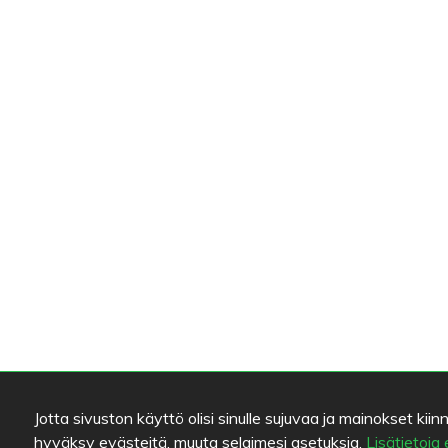
Jotta sivuston käyttö olisi sinulle sujuvaa ja mainokset 
hyväksy evästeitä, muuta selaimesi asetuksia.
Lisätietoja