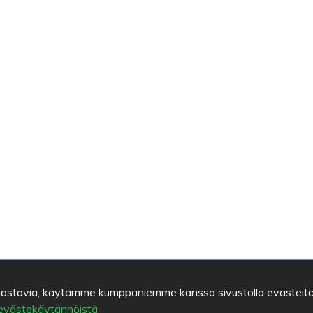
kiinnostavia, käytämme kumppaniemme kanssa sivustolla evästeitä
 evästekäytännöistä