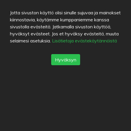
Hinta/laatu-suhde
Jotta sivuston käyttö olisi sinulle sujuvaa ja mainokset
kiinnostavia, käytämme kumppaniemme kanssa
Linkit
sivustolla evästeitä. Jatkamalla sivuston käyttöä,
Apua
hyväksyt evästeet. Jos et hyväksy evästeitä, muuta
Lähetä palautetta
selaimesi asetuksia.
Lisätietoja evästekäytännöistä
Käyttöehdot
Yhteystiedot
Tietosuojakäytäntö
Hyväksyn
Evästeet
Blogit
Vanha Eat.fi
Suosituimmat kaupungit
Helsinki
München
Köln
Tampere
Turku
Espoo
Tallinna
Vantaa
Oulu
Kuopio
Lahti
Jyväskylä
Pori
Hämeenlinna
Rovaniemi
Vaasa
Porvoo
Seinäjoki
Kotka
Mikkeli