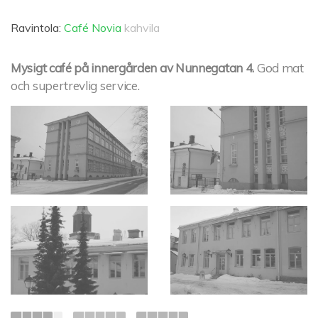
Ravintola:
Café Novia
kahvila
Mysigt café på innergården av Nunnegatan 4.
God mat
och supertrevlig service.