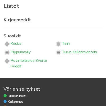
Listat
Kirjanmerkit
Suosikit
Kaskis
Teini
Pippurimylly
Turun Kellariravintola
Ravintolalaiva Svarte
Rudolf
Värien selitykset
Ruuan laatu
Kokemus