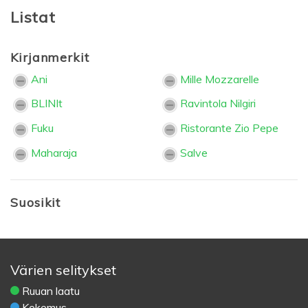
Listat
Kirjanmerkit
Ani
Mille Mozzarelle
BLINIt
Ravintola Nilgiri
Fuku
Ristorante Zio Pepe
Maharaja
Salve
Suosikit
Värien selitykset
Ruuan laatu
Kokemus