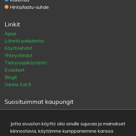
Hinta/laatu-suhde
Linkit
Apua
Lähetä palautetta
Käyttöehdot
Yhteystiedot
Tietosuojakäytäntö
Evästeet
Blogit
Vanha Eat.fi
Suosituimmat kaupungit
Helsinki
München
Köln
Tampere
Turku
Espoo
Tallinna
Vantaa
Oulu
Kuopio
Lahti
Jyväskylä
Pori
Jotta sivuston käyttö olisi sinulle sujuvaa ja mainokset
Hämeenlinna
Rovaniemi
Vaasa
Porvoo
Seinäjoki
kiinnostavia, käytämme kumppaniemme kanssa
Kotka
Mikkeli