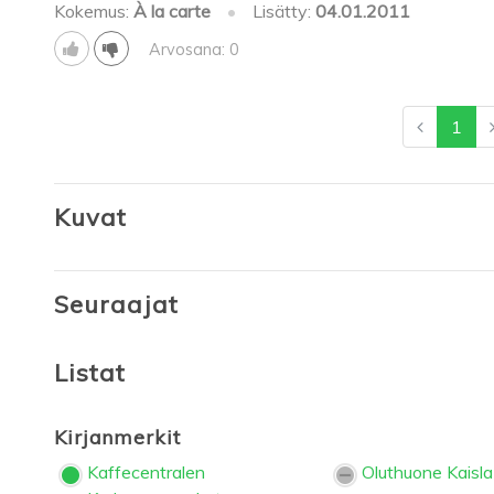
Kokemus:
À la carte
•
Lisätty:
04.01.2011
Arvosana: 0
1
Kuvat
Seuraajat
Listat
Kirjanmerkit
Kaffecentralen
Oluthuone Kaisla