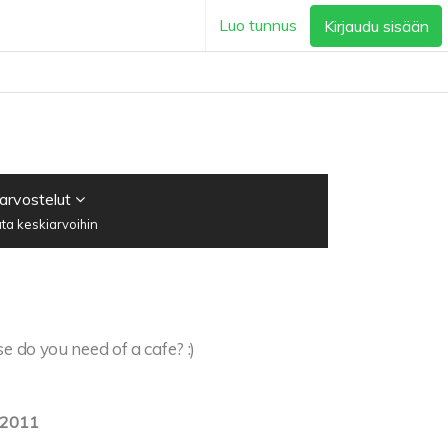
Luo tunnus
Kirjaudu sisään
 arvostelut
ta keskiarvoihin
e do you need of a cafe? :)
.2011