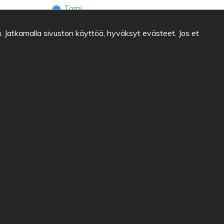
Torni
. Jatkamalla sivuston käyttöä, hyväksyt evästeet. Jos et
Oluthuone Kaisla
it
Kieli
FI
SV
EN
DE
llinna
i
na