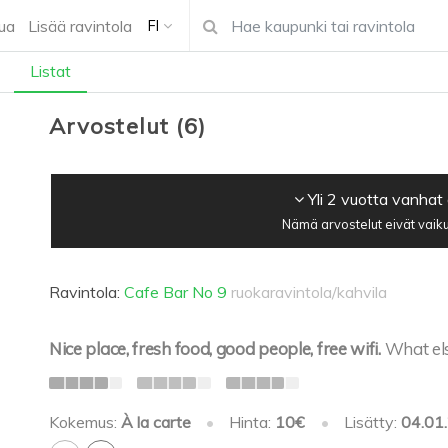
ua
Lisää ravintola
FI
Listat
Arvostelut
(
6
)
Yli 2 vuotta vanhat
Nämä arvostelut eivät vaiku
Ravintola:
Cafe Bar No 9
ruokaravintola/kahvila
Nice place, fresh food, good people, free wifi.
What els
Kokemus:
À la carte
•
Hinta:
10€
•
Lisätty:
04.01