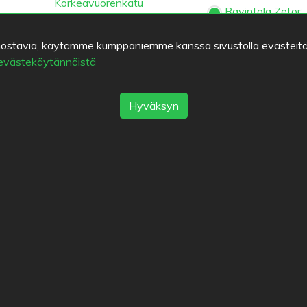
Korkeavuorenkatu
Ravintola Zetor
Kolme Kruunua
kiinnostavia, käytämme kumppaniemme kanssa sivustolla evästeitä
 evästekäytännöistä
Suosikit
Cafe Bar No 9
Kappeli
Hyväksyn
t
Suosituimmat kaupung
Helsinki
München
Köln
 palautetta
Tampere
Turku
Espoo
Ta
öehdot
Vantaa
Oulu
Kuopio
Laht
tiedot
Jyväskylä
Pori
Hämeenlin
suojakäytäntö
Rovaniemi
Vaasa
Porvoo
eet
Seinäjoki
Kotka
Mikkeli
Eat.fi