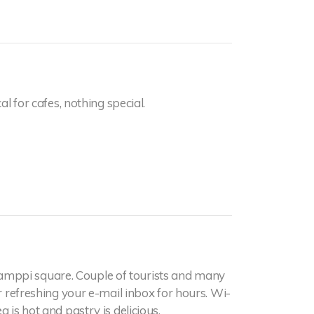
al for cafes, nothing special.
 Kamppi square. Couple of tourists and many
or refreshing your e-mail inbox for hours. Wi-
 is hot and pastry is delicious.