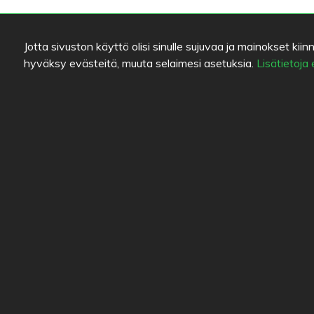
Jotta sivuston käyttö olisi sinulle sujuvaa ja mainokset 
hyväksy evästeitä, muuta selaimesi asetuksia.
Lisätietoja
Värien selitykset
Linki
Ruuan laatu
Apua
Kokemus
Lähetä
Hinta/laatu-suhde
Käytt
Yhteys
Tieto
Eväst
Blogit
Vanha 