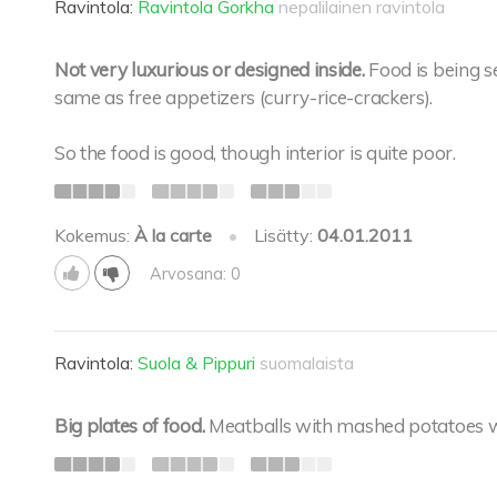
Ravintola:
Ravintola Gorkha
nepalilainen ravintola
Not very luxurious or designed inside.
Food is being s
same as free appetizers (curry-rice-crackers).
So the food is good, though interior is quite poor.
Kokemus:
À la carte
•
Lisätty:
04.01.2011
Arvosana: 0
Ravintola:
Suola & Pippuri
suomalaista
Big plates of food.
Meatballs with mashed potatoes