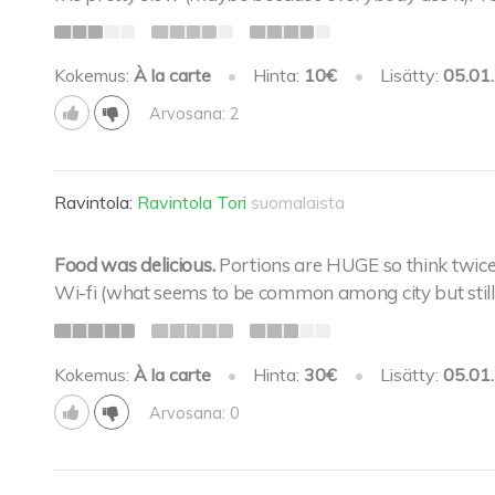
Kokemus:
À la carte
•
Hinta:
10€
•
Lisätty:
05.01
Arvosana: 2
Ravintola:
Ravintola Tori
suomalaista
Food was delicious.
Portions are HUGE so think twice
Wi-fi (what seems to be common among city but still pl
Kokemus:
À la carte
•
Hinta:
30€
•
Lisätty:
05.01
Arvosana: 0