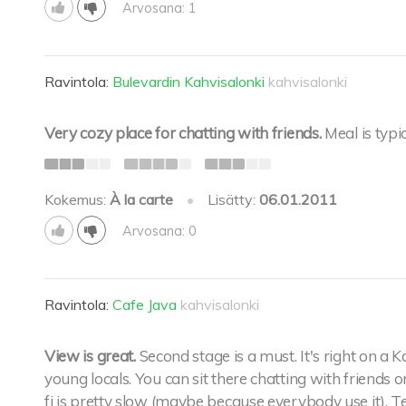
Arvosana: 1
Ravintola:
Bulevardin Kahvisalonki
kahvisalonki
Very cozy place for chatting with friends.
Meal is typic
Kokemus:
À la carte
•
Lisätty:
06.01.2011
Arvosana: 0
Ravintola:
Cafe Java
kahvisalonki
View is great.
Second stage is a must. It's right on a
young locals. You can sit there chatting with friends 
fi is pretty slow (maybe because everybody use it). Tea