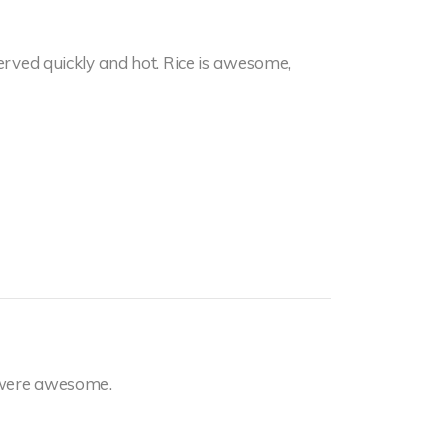
erved quickly and hot. Rice is awesome,
 were awesome.