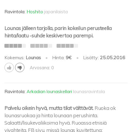
Ravintola:
Hoshito
japanilaista
Lounas jälleen tarjolla, parin kokeilun perusteella
hinta/laatu -suhde keskivertoa parempi.
Kokemus:
Lounas
•
Hinta:
9€
•
Lisätty:
25.05.2016
Arvosana: 0
Ravintola:
Arkadian lounaskellari
lounasravintola
Palvelu oikein hyvä, mutta tilat välttävät.
Ruoka ok
lounasruokaa ja hinta lounaan perushinta.
Salaatti/lisukevaliikoima hyvä. Ruoassa etnisiä
vivahteita. FB sivu, missä lounas kuvitettuna: