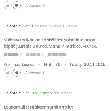
Arvosana: 0
Ravintola:
Café Red
lounaskahvila, kahvila
Vaihtuva päivän pasta sisältäen salaatin ja palan
leipää juuri alle 8 euroa.
Mainio hinta/laatu -suhde.
Kokemus:
Lounas
•
Hinta:
8€
•
Lisätty:
30.11.2015
Arvosana: 0
Ravintola:
Hao King Kamppi
aasialaista
Lounasbuffet sisältäen sushit on ollut