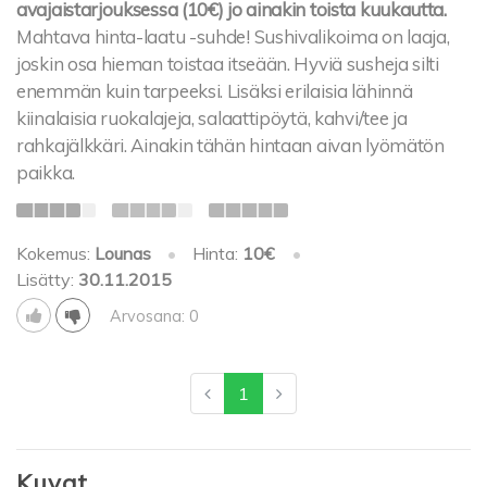
avajaistarjouksessa (10€) jo ainakin toista kuukautta.
Mahtava hinta-laatu -suhde! Sushivalikoima on laaja,
joskin osa hieman toistaa itseään. Hyviä susheja silti
enemmän kuin tarpeeksi. Lisäksi erilaisia lähinnä
kiinalaisia ruokalajeja, salaattipöytä, kahvi/tee ja
rahkajälkkäri. Ainakin tähän hintaan aivan lyömätön
paikka.
Kokemus:
Lounas
•
Hinta:
10€
•
Lisätty:
30.11.2015
Arvosana: 0
1
Kuvat