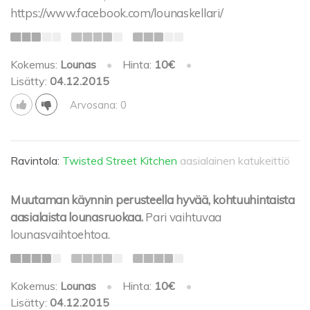
https://www.facebook.com/lounaskellari/
Kokemus:
Lounas
•
Hinta:
10€
•
Lisätty:
04.12.2015
Arvosana: 0
Ravintola:
Twisted Street Kitchen
aasialainen katukeittiö
Muutaman käynnin perusteella hyvää, kohtuuhintaista
aasialaista lounasruokaa.
Pari vaihtuvaa
lounasvaihtoehtoa.
Kokemus:
Lounas
•
Hinta:
10€
•
Lisätty:
04.12.2015