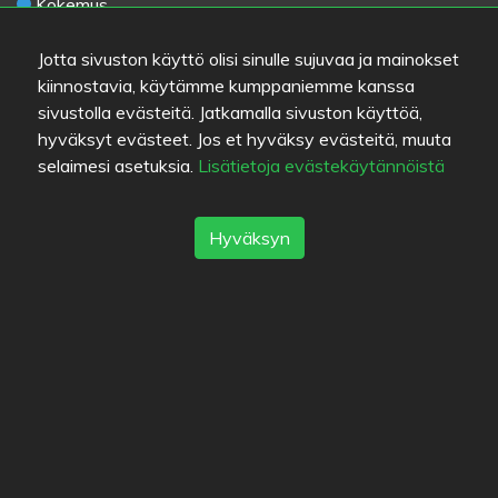
Kokemus
Hinta/laatu-suhde
Jotta sivuston käyttö olisi sinulle sujuvaa ja mainokset
kiinnostavia, käytämme kumppaniemme kanssa
Linkit
sivustolla evästeitä. Jatkamalla sivuston käyttöä,
Apua
hyväksyt evästeet. Jos et hyväksy evästeitä, muuta
Lähetä palautetta
selaimesi asetuksia.
Lisätietoja evästekäytännöistä
Käyttöehdot
Yhteystiedot
Tietosuojakäytäntö
Hyväksyn
Evästeet
Blogit
Vanha Eat.fi
Suosituimmat kaupungit
Helsinki
München
Köln
Tampere
Turku
Espoo
Tallinna
Vantaa
Oulu
Kuopio
Lahti
Jyväskylä
Pori
Hämeenlinna
Rovaniemi
Vaasa
Porvoo
Seinäjoki
Kotka
Mikkeli