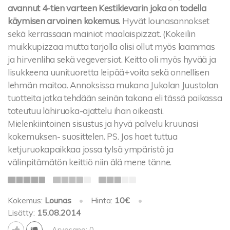
avannut 4-tien varteen Kestikievarin joka on todella
käymisen arvoinen kokemus.
Hyvät lounasannokset
sekä kerrassaan mainiot maalaispizzat. (Kokeilin
muikkupizzaa mutta tarjolla olisi ollut myös laammas
ja hirvenliha sekä vegeversiot. Keitto oli myös hyvää ja
lisukkeena uunituoretta leipää+voita sekä onnellisen
lehmän maitoa. Annoksissa mukana Jukolan Juustolan
tuotteita jotka tehdään seinän takana eli tässä paikassa
toteutuu lähiruoka-ajattelu ihan oikeasti.
Mielenkiintoinen sisustus ja hyvä palvelu kruunasi
kokemuksen- suosittelen. PS. Jos haet tuttua
ketjuruokapaikkaa jossa tylsä ympäristö ja
välinpitämätön keittiö niin älä mene tänne.
Kokemus:
Lounas
•
Hinta:
10€
•
Lisätty:
15.08.2014