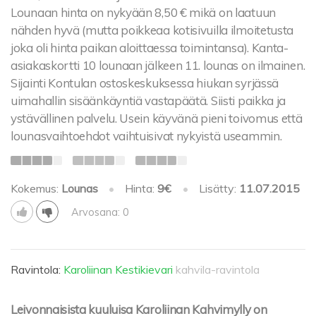
Lounaan hinta on nykyään 8,50 € mikä on laatuun
nähden hyvä (mutta poikkeaa kotisivuilla ilmoitetusta
joka oli hinta paikan aloittaessa toimintansa). Kanta-
asiakaskortti 10 lounaan jälkeen 11. lounas on ilmainen.
Sijainti Kontulan ostoskeskuksessa hiukan syrjässä
uimahallin sisäänkäyntiä vastapäätä. Siisti paikka ja
ystävällinen palvelu. Usein käyvänä pieni toivomus että
lounasvaihtoehdot vaihtuisivat nykyistä useammin.
Kokemus:
Lounas
•
Hinta:
9€
•
Lisätty:
11.07.2015
Arvosana: 0
Ravintola:
Karoliinan Kestikievari
kahvila-ravintola
Leivonnaisista kuuluisa Karoliinan Kahvimylly on