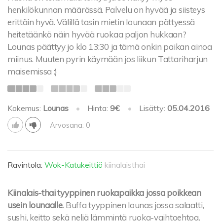
henkilökunnan määrässä. Palvelu on hyvää ja siisteys
erittäin hyvä. Välillä tosin mietin lounaan pättyessä
heitetäänkö näin hyvää ruokaa paljon hukkaan?
Lounas päättyy jo klo 13:30 ja tämä onkin paikan ainoa
miinus. Muuten pyrin käymään jos liikun Tattariharjun
maisemissa :)
Kokemus:
Lounas
•
Hinta:
9€
•
Lisätty:
05.04.2016
Arvosana: 0
Ravintola:
Wok-Katukeittiö
kiinalaisthai
Kiinalais-thai tyyppinen ruokapaikka jossa poikkean
usein lounaalle.
Buffa tyyppinen lounas jossa salaatti,
sushi, keitto sekä neljä lämmintä ruoka-vaihtoehtoa.