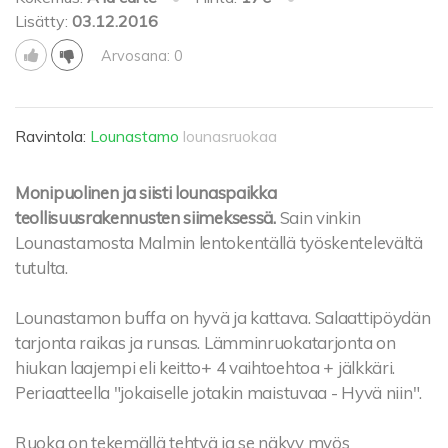
Lisätty:
03.12.2016
Arvosana: 0
Ravintola:
Lounastamo
lounasruokaa
Monipuolinen ja siisti lounaspaikka
teollisuusrakennusten siimeksessä.
Sain vinkin
Lounastamosta Malmin lentokentällä työskentelevältä
tutulta.
Lounastamon buffa on hyvä ja kattava. Salaattipöydän
tarjonta raikas ja runsas. Lämminruokatarjonta on
hiukan laajempi eli keitto+ 4 vaihtoehtoa + jälkkäri.
Periaatteella "jokaiselle jotakin maistuvaa - Hyvä niin".
Ruoka on tekemällä tehtyä ja se näkyy myös