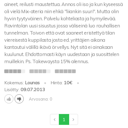
aineet, reilusti maustettua. Annos oli iso ja kun kyseessä
oli vielä Mix-ateria niin ehkä "liiankin suuri". Mutta olin
hyvin tyytyväinen. Palvelu kohteliasta ja hymyilevää.
Ravintolan uusi sisustus jossa väliseinä luo rauhallisen
tunnelman. Toivon että ovat saaneet eristettyä tilan
viereisestä kuppilasta josta ed. yrittäjien aikana
kantautui välillä ikävä örvellys. Nyt sitä ei ainakaan
kuulunut. Ehdottomasti käyn uudestaan ja suosittelen
muillekin. Ps. Takewaysta 15% alennus.
Kokemus:
Lounas
•
Hinta:
10€
•
Lisätty:
09.07.2013
Arvosana: 0
1