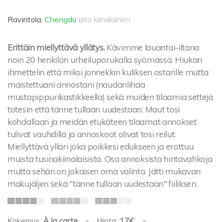
Ravintola:
Chengdu
aito kiinalainen
Erittäin miellyttävä yllätys.
Kävimme lauantai-iltana
noin 20 henkilön urheiluporukalla syömässä. Hiukan
ihmettelin että miksi jonnekkin kuliksen ostarille mutta
maistettuani annostani (naudanlihaa
mustapippurikastikkeella) sekä muiden tilaamia settejä
totesin että tänne tullaan uudestaan. Maut tosi
kohdallaan ja meidän etukäteen tilaamat annokset
tulivat vauhdilla ja annoskoot olivat tosi reilut.
Miellyttävä ylläri joka poikkesi edukseen ja erottuu
muista tusinakiinalaisista. Osa annoksista hintavahkoja
mutta sehän on jokaisen oma valinta. Jätti mukavan
makujäljen sekä "tänne tullaan uudestaan" fiiliksen.
Kokemus:
À la carte
•
Hinta:
17€
•