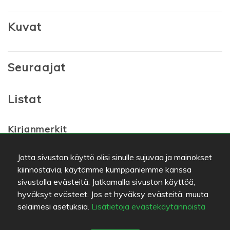
Kuvat
Seuraajat
Listat
Kirjanmerkit
Karoliinan Kestikievari
Jotta sivuston käyttö olisi sinulle sujuvaa ja mainokset
kiinnostavia, käytämme kumppaniemme kanssa
sivustolla evästeitä. Jatkamalla sivuston käyttöä,
Suosikit
hyväksyt evästeet. Jos et hyväksy evästeitä, muuta
Karoliinan Kestikievari
selaimesi asetuksia.
Lisätietoja evästekäytännöistä