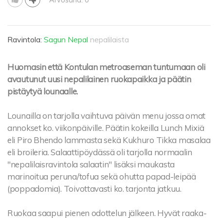
Arvosana: 0
Ravintola:
Sagun Nepal
nepalilaista
Huomasin että Kontulan metroaseman tuntumaan oli
avautunut uusi nepalilainen ruokapaikka ja päätin
pistäytyä lounaalle.
Lounailla on tarjolla vaihtuva päivän menu jossa omat
annokset ko. viikonpäiville. Päätin kokeilla Lunch Mixiä
eli Piro Bhendo lammasta sekä Kukhuro Tikka masalaa
eli broileria. Salaattipöydässä oli tarjolla normaalin
"nepalilaisravintola salaatin" lisäksi maukasta
marinoitua peruna/tofua sekä ohutta papad-leipää
(poppadomia). Toivottavasti ko. tarjonta jatkuu.
Ruokaa saapui pienen odottelun jälkeen. Hyvät raaka-