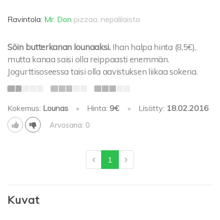
Ravintola:
Mr. Don
pizzaa, nepalilaista
Söin butterkanan lounaaksi.
Ihan halpa hinta (8,5€),
mutta kanaa saisi olla reippaasti enemmän.
Jogurttisoseessa taisi olla aavistuksen liikaa sokeria.
Kokemus:
Lounas
•
Hinta:
9€
•
Lisätty:
18.02.2016
Arvosana: 0
1
Kuvat