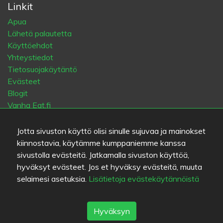
Linkit
Apua
Lähetä palautetta
Käyttöehdot
Yhteystiedot
Tietosuojakäytäntö
Evästeet
Blogit
Vanha Eat.fi
Jotta sivuston käyttö olisi sinulle sujuvaa ja mainokset
Suosituimmat kaupungit
kiinnostavia, käytämme kumppaniemme kanssa
Helsinki
München
Köln
Tampere
Turku
Espoo
sivustolla evästeitä. Jatkamalla sivuston käyttöä,
Tallinna
Vantaa
Oulu
Kuopio
Lahti
Jyväskylä
Pori
hyväksyt evästeet. Jos et hyväksy evästeitä, muuta
Hämeenlinna
Rovaniemi
Vaasa
Porvoo
Seinäjoki
selaimesi asetuksia.
Lisätietoja evästekäytännöistä
Kotka
Mikkeli
Hyväksyn
Kieli