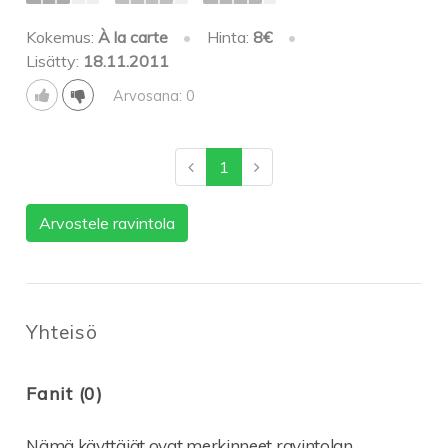
Kokemus:
À la carte
•
Hinta:
8€
•
Lisätty:
18.11.2011
Arvosana: 0
1
Arvostele ravintola
Yhteisö
Fanit (0)
Nämä käyttäjät ovat merkinneet ravintolan