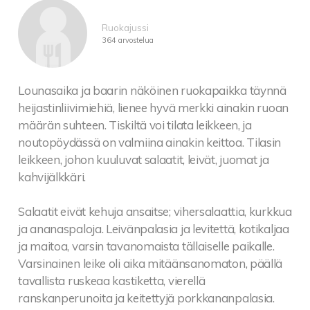
Ruokajussi
364 arvostelua
Lounasaika ja baarin näköinen ruokapaikka täynnä
heijastinliivimiehiä, lienee hyvä merkki ainakin ruoan
määrän suhteen. Tiskiltä voi tilata leikkeen, ja
noutopöydässä on valmiina ainakin keittoa. Tilasin
leikkeen, johon kuuluvat salaatit, leivät, juomat ja
kahvijälkkäri.
Salaatit eivät kehuja ansaitse; vihersalaattia, kurkkua
ja ananaspaloja. Leivänpalasia ja levitettä, kotikaljaa
ja maitoa, varsin tavanomaista tällaiselle paikalle.
Varsinainen leike oli aika mitäänsanomaton, päällä
tavallista ruskeaa kastiketta, vierellä
ranskanperunoita ja keitettyjä porkkananpalasia.