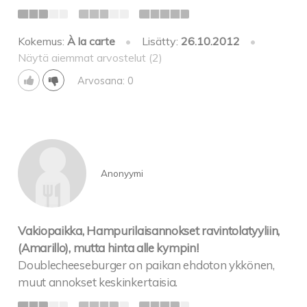
Kokemus:
À la carte
•
Lisätty:
26.10.2012
•
Näytä aiemmat arvostelut (2)
Arvosana: 0
Anonyymi
Vakiopaikka, Hampurilaisannokset ravintolatyyliin,
(Amarillo), mutta hinta alle kympin!
Doublecheeseburger on paikan ehdoton ykkönen,
muut annokset keskinkertaisia.