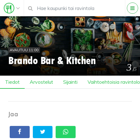
AVAUTUU 11:00
Brando Bar & Kitchen
3
/
5
Tiedot
Arvostelut
Sijainti
Vaihtoehtoisia ravintolo
Jaa