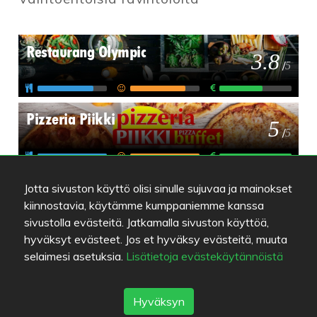
Restaurang Olympic
3.8
/
5
Pizzeria Piikki
5
/
5
Sataedu Hovi
Jotta sivuston käyttö olisi sinulle sujuvaa ja mainokset
4.9
/
5
kiinnostavia, käytämme kumppaniemme kanssa
sivustolla evästeitä. Jatkamalla sivuston käyttöä,
hyväksyt evästeet. Jos et hyväksy evästeitä, muuta
selaimesi asetuksia.
Lisätietoja evästekäytännöistä
Hyväksyn
Värien selitykset