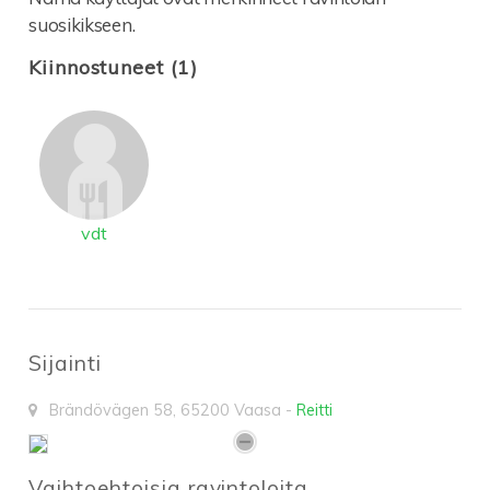
suosikikseen.
Kiinnostuneet (1)
vdt
Sijainti
Brändövägen 58
,
65200
Vaasa
-
Reitti
Vaihtoehtoisia ravintoloita