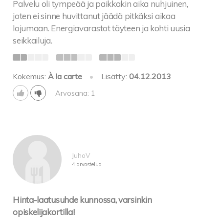
Palvelu oli tympeää ja paikkakin aika nuhjuinen,
joten ei sinne huvittanut jäädä pitkäksi aikaa
lojumaan. Energiavarastot täyteen ja kohti uusia
seikkailuja.
Kokemus:
À la carte
•
Lisätty:
04.12.2013
Arvosana: 1
JuhoV
4 arvostelua
Hinta-laatusuhde kunnossa, varsinkin
opiskelijakortilla!