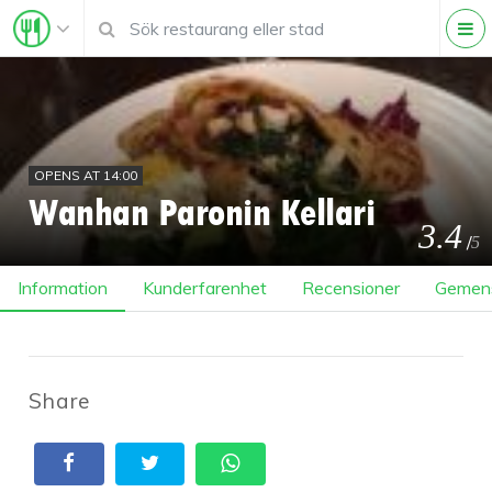
OPENS AT 14:00
Wanhan Paronin Kellari
3.4
/
5
Information
Kunderfarenhet
Recensioner
Gemen
Share