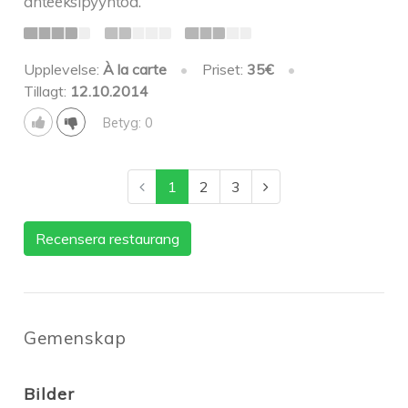
anteeksipyyntöä.
Upplevelse:
À la carte
•
Priset:
35€
•
Tillagt:
12.10.2014
Betyg: 0
1
2
3
Recensera restaurang
Gemenskap
Bilder