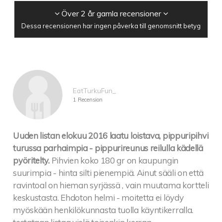
Över 2 år gamla recensioner
Dessa recensionen har ingen påverka till genomsnitt betyg
EatTurkuFun_
1 Recension
Uuden listan elokuu 2016 laatu loistava, pippuripihvi
turussa parhaimpia - pippurireunus reilulla kädellä
pyöritelty.
Pihvien koko 180 gr on kaupungin
suurimpia - hinta silti pienempiä. Ainut sääli on että
ravintoal on hieman syrjässä , vain muutama kortteli
keskustasta. Ehdoton helmi - moitetta ei löydy
myöskään henkilökunnasta tuolla käyntikerralla.