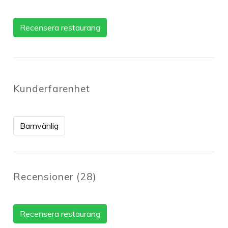
Recensera restaurang
Kunderfarenhet
Barnvänlig
Recensioner
(
28
)
Recensera restaurang