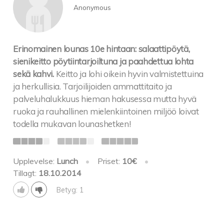
Anonymous
Erinomainen lounas 10e hintaan: salaattipöytä,
sienikeitto pöytiintarjoiltuna ja paahdettua lohta
sekä kahvi.
Keitto ja lohi oikein hyvin valmistettuina
ja herkullisia. Tarjoilijoiden ammattitaito ja
palveluhalukkuus hieman hakusessa mutta hyvä
ruoka ja rauhallinen mielenkiintoinen miljöö loivat
todella mukavan lounashetken!
Upplevelse:
Lunch
•
Priset:
10€
•
Tillagt:
18.10.2014
Betyg: 1