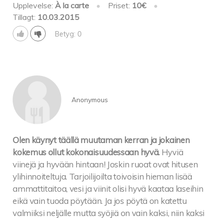
Upplevelse:
À la carte
•
Priset:
10€
•
Tillagt:
10.03.2015
Betyg: 0
Anonymous
Olen käynyt täällä muutaman kerran ja jokainen
kokemus ollut kokonaisuudessaan hyvä.
Hyviä
viinejä ja hyvään hintaan! Joskin ruoat ovat hitusen
ylihinnoiteltuja. Tarjoilijoilta toivoisin hieman lisää
ammattitaitoa, vesi ja viinit olisi hyvä kaataa laseihin
eikä vain tuoda pöytään. Ja jos pöytä on katettu
valmiiksi neljälle mutta syöjiä on vain kaksi, niin kaksi