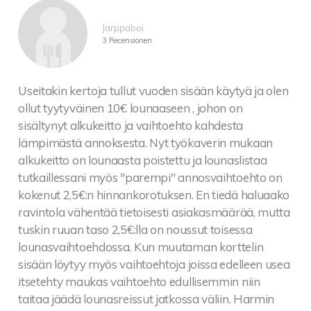
Jarppaboi
3 Recensionen
Useitakin kertoja tullut vuoden sisään käytyä ja olen
ollut tyytyväinen 10€ lounaaseen , johon on
sisältynyt alkukeitto ja vaihtoehto kahdesta
lämpimästä annoksesta. Nyt työkaverin mukaan
alkukeitto on lounaasta poistettu ja lounaslistaa
tutkaillessani myös "parempi" annosvaihtoehto on
kokenut 2,5€:n hinnankorotuksen. En tiedä haluaako
ravintola vähentää tietoisesti asiakasmäärää, mutta
tuskin ruuan taso 2,5€:lla on noussut toisessa
lounasvaihtoehdossa. Kun muutaman korttelin
sisään löytyy myös vaihtoehtoja joissa edelleen usea
itsetehty maukas vaihtoehto edullisemmin niin
taitaa jäädä lounasreissut jatkossa väliin. Harmin