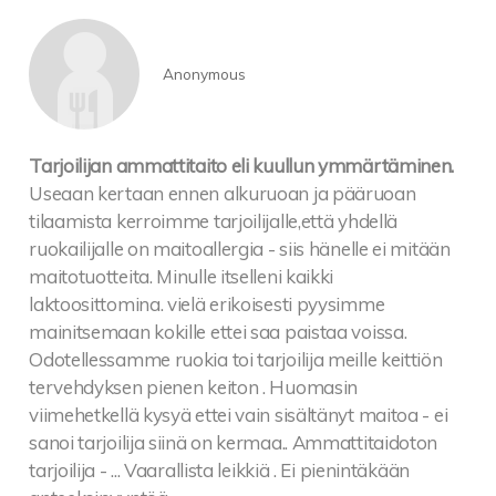
Anonymous
Tarjoilijan ammattitaito eli kuullun ymmärtäminen.
Useaan kertaan ennen alkuruoan ja pääruoan
tilaamista kerroimme tarjoilijalle,että yhdellä
ruokailijalle on maitoallergia - siis hänelle ei mitään
maitotuotteita. Minulle itselleni kaikki
laktoosittomina. vielä erikoisesti pyysimme
mainitsemaan kokille ettei saa paistaa voissa.
Odotellessamme ruokia toi tarjoilija meille keittiön
tervehdyksen pienen keiton . Huomasin
viimehetkellä kysyä ettei vain sisältänyt maitoa - ei
sanoi tarjoilija siinä on kermaa.. Ammattitaidoton
tarjoilija - ... Vaarallista leikkiä . Ei pienintäkään