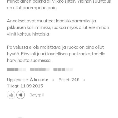
minkälainen paikka oli viikko sitten. Yleinen suuntaus
on ollut parempaan päin.
Annokset ovat muutteet laadukkaammiksi ja
pikkuisen kalliimmiksi, ruokaa myös ollut enemmän,
viinit kohtuu hintaisia.
Palvelussa ei ole moitittava, ja ruoka on aina ollut
hyvää. Pihvi oli juuri täydellisen puoliraaka, todella
harvinaista suomessa.
Upplevelse:
À la carte
•
Priset:
24€
•
Tillagt:
11.09.2015
Betyg: 0