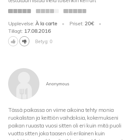
testataan listaa vielä toisenkin kerran.
Upplevelse:
À la carte
•
Priset:
20€
•
Tillagt:
17.08.2016
Betyg: 0
Anonymous
Tässä paikassa on viime aikoina tehty monia
ruokalistan ja keittiön vaihdoksia, kokemukseni
paikan ruuasta vuosi sitten oli eri kuin mitä puoli
vuotta sitten joka taasen oli erilainen kuin