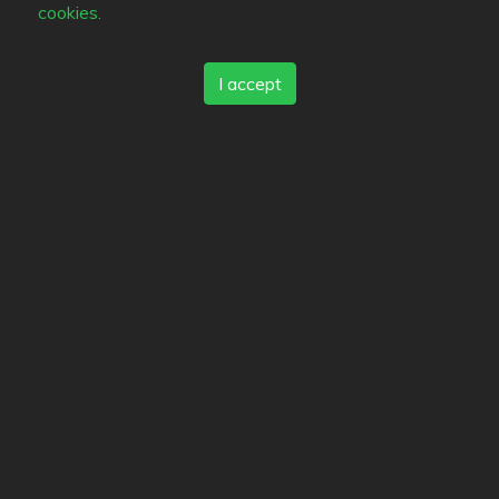
cookies.
Fans (2)
I accept
Dessa användare har markerat restaurangen som
favorit
Perfectionist
Jago
De som är intresserade (2)