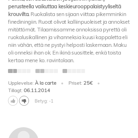
perusteella vaikuttaa keskieurooppalaistyyliseltä
krouvilta.
Ruokalista sen sijaan viittaa pikemminkin
finediningiin. Ruoat olivat kalliinpuoleiset ja annokset
mitättömät. Tilaamissamme annoksissa pyrettä oli
ruokalusikallinen ja vihanneksia kuusi kappaletta eli
niin vähän, että ne pystyi helposti laskemaan. Maku
oli onneksi ihan ok. En ikinä suosittele, enkä toista
kertaa mene ko. ravintolaan.
Upplevelse:
À la carte
•
Priset:
25€
•
Tillagt:
06.11.2014
Betyg: -1