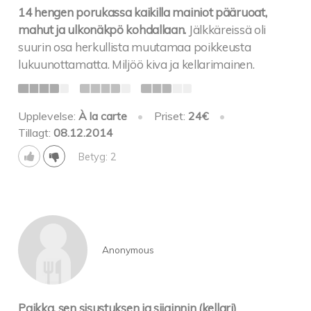
14 hengen porukassa kaikilla mainiot pääruoat,
mahut ja ulkonäkpö kohdallaan.
Jälkkäreissä oli
suurin osa herkullista muutamaa poikkeusta
lukuunottamatta. Miljöö kiva ja kellarimainen.
Upplevelse:
À la carte
•
Priset:
24€
•
Tillagt:
08.12.2014
Betyg: 2
Anonymous
Paikka, sen sisustuksen ja sijainnin (kellari)