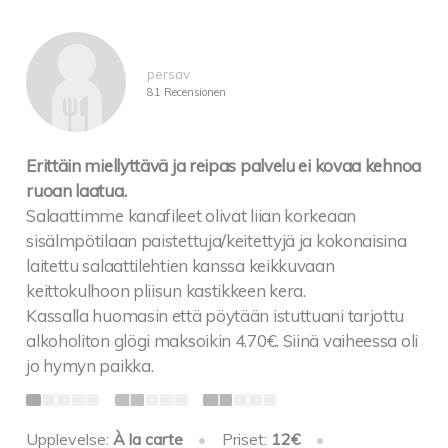
persav
81 Recensionen
Erittäin miellyttävä ja reipas palvelu ei kovaa kehnoa
ruoan laatua.
Salaattimme kanafileet olivat liian korkeaan
sisälmpötilaan paistettuja/keitettyjä ja kokonaisina
laitettu salaattilehtien kanssa keikkuvaan
keittokulhoon pliisun kastikkeen kera.
Kassalla huomasin että pöytään istuttuani tarjottu
alkoholiton glögi maksoikin 4.70€. Siinä vaiheessa oli
jo hymyn paikka.
Upplevelse:
À la carte
•
Priset:
12€
•