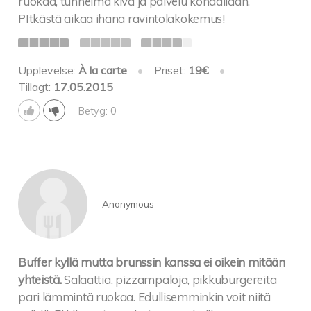
ruokaa, tunnelma kiva ja palvelu kohdallaan.
PItkästä aikaa ihana ravintolakokemus!
Upplevelse:
À la carte
•
Priset:
19€
•
Tillagt:
17.05.2015
Betyg: 0
Anonymous
Buffer kyllä mutta brunssin kanssa ei oikein mitään
yhteistä.
Salaattia, pizzampaloja, pikkuburgereita
pari lämmintä ruokaa. Edullisemminkin voit niitä