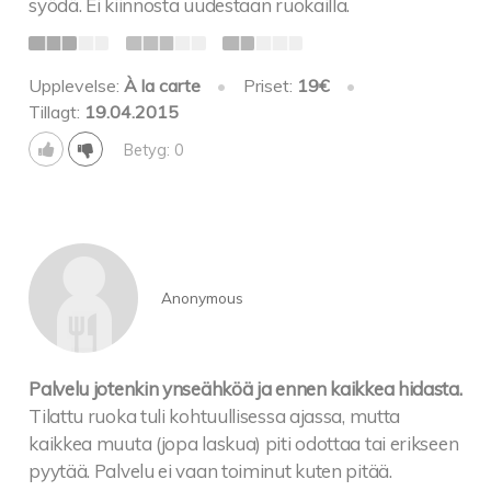
syödä. Ei kiinnosta uudestaan ruokailla.
Upplevelse:
À la carte
•
Priset:
19€
•
Tillagt:
19.04.2015
Betyg: 0
Anonymous
Palvelu jotenkin ynseähköä ja ennen kaikkea hidasta.
Tilattu ruoka tuli kohtuullisessa ajassa, mutta
kaikkea muuta (jopa laskua) piti odottaa tai erikseen
pyytää. Palvelu ei vaan toiminut kuten pitää.