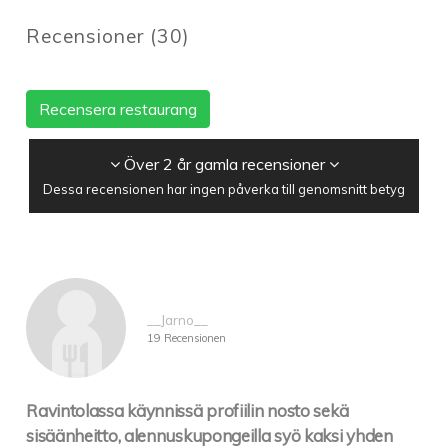
Recensioner
(
30
)
Recensera restaurang
Över 2 år gamla recensioner
Dessa recensionen har ingen påverka till genomsnitt betyg
__Jarno__
19 Recensionen
Ravintolassa käynnissä profiilin nosto sekä
sisäänheitto, alennuskupongeilla syö kaksi yhden