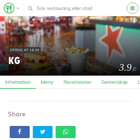
OPENS AT 16:30
KG
3.9
/
5
Information
Meny
Recensioner
Gemenskap
Share