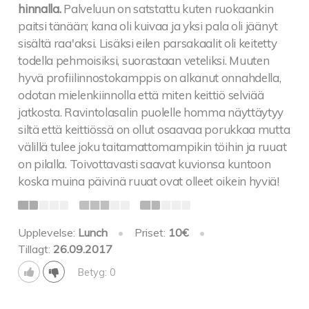
hinnalla.
Palveluun on satstattu kuten ruokaankin
paitsi tänään; kana oli kuivaa ja yksi pala oli jäänyt
sisältä raa'aksi. Lisäksi eilen parsakaalit oli keitetty
todella pehmoisiksi, suorastaan veteliksi. Muuten
hyvä profiilinnostokamppis on alkanut onnahdella,
odotan mielenkiinnolla että miten keittiö selviää
jatkosta. Ravintolasalin puolelle homma näyttäytyy
siltä että keittiössä on ollut osaavaa porukkaa mutta
välillä tulee joku taitamattomampikin töihin ja ruuat
on pilalla. Toivottavasti saavat kuvionsa kuntoon
koska muina päivinä ruuat ovat olleet oikein hyviä!
Upplevelse:
Lunch
•
Priset:
10€
•
Tillagt:
26.09.2017
Betyg: 0