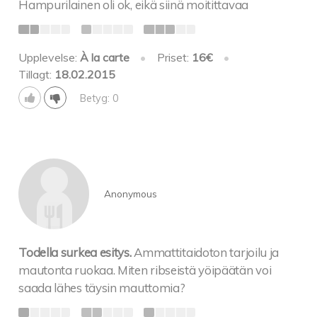
Hampurilainen oli ok, eikä siinä moitittavaa
Upplevelse:
À la carte
•
Priset:
16€
•
Tillagt:
18.02.2015
Betyg: 0
Anonymous
Todella surkea esitys.
Ammattitaidoton tarjoilu ja
mautonta ruokaa. Miten ribseistä yöipäätän voi
saada lähes täysin mauttomia?