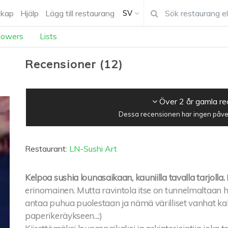
kap
Hjälp
Lägg till restaurang
SV
lowers
Lists
Recensioner
(
12
)
Över 2 år gamla r
Dessa recensionen har ingen påver
Restaurant:
LN-Sushi Art
Kelpoa sushia lounasaikaan, kauniilla tavalla tarjolla.
erinomainen. Mutta ravintola itse on tunnelmaltaan 
antaa puhua puolestaan ja nämä värilliset vanhat kale
paperikeräykseen...:)