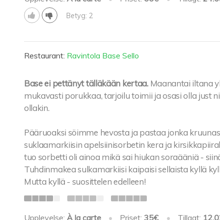
Betyg: 2
Restaurant:
Ravintola Base Sello
Base ei pettänyt tälläkään kertaa.
Maanantai iltana y
mukavasti porukkaa, tarjoilu toimii ja osasi olla just
ollakin.
Pääruoaksi söimme hevosta ja pastaa jonka kruunasi
suklaamarkiisin apelsiinisorbetin kera ja kirsikkapiira
tuo sorbetti oli ainoa mikä sai hiukan soraääniä - siinä 
Tuhdinmakea sulkamarkiisi kaipaisi sellaista kyllä kyl
Mutta kyllä - suosittelen edelleen!
Upplevelse:
À la carte
•
Priset:
35€
•
Tillagt:
12.0