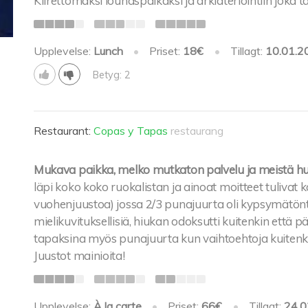
Kiirettömäksi lounaspaikaksi ja arkiateriointiin joka
Upplevelse:
Lunch
•
Priset:
18€
•
Tillagt:
10.01.2
Betyg: 2
Restaurant:
Copas y Tapas
restaurang
Mukava paikka, melko mutkaton palvelu ja meistä huol
läpi koko koko ruokalistan ja ainoat moitteet tuliva
vuohenjuustoa) jossa 2/3 punajuurta oli kypsymätöntä 
mielikuvituksellisiä, hiukan odoksutti kuitenkin että p
tapaksina myös punajuurta kun vaihtoehtoja kuitenkin o
Juustot mainioita!
Upplevelse:
À la carte
•
Priset:
66€
•
Tillagt:
24.0