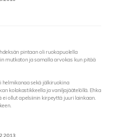
hdeksän pintaan oli ruokapuolella
 niin mutkaton ja samalla arvokas kun pitää
 helmikanaa sekä jälkiruokina
kan kolakastikkeella ja vaniljajäätelöllä. Ehka
ei ollut apelsiinin kirpeyttä juuri lainkaan.
keen.
2.2013