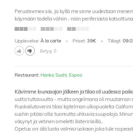
Perustexmex siis. Ja kyllä me sinne uudestaan menem
käymään todella vähiin - näin periferiasta katsottuna
Upplevelse:
À la carte
•
Priset:
39€
•
Tillagt:
09.0
Betyg: 0
Restaurant:
Hanko Sushi, Espoo
Kävimme lounasajan jälkeen ja tilaa oli uudessa paika
uutta tuttavuutta - mutta ongelmana oli muutaman n
Ruokailutoverini tilasi lajitelman ulkopuolelta Califor
sushin pitäisi olla: tuoreutta uhkuvia suupaloja. Minu
väsynyt ja vetinen omeletti liisteririisillä...
Opetus on: älä luota valmisruokaan joka tule nopeasti 