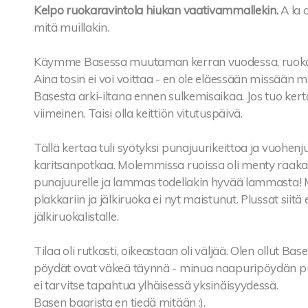
Kelpo ruokaravintola hiukan vaativammallekin.
A la 
mitä muillakin.
Käymme Basessa muutaman kerran vuodessa, ruokalist
Aina tosin ei voi voittaa - en ole eläessään missään
Basesta arki-iltana ennen sulkemisaikaa. Jos tuo kerta 
viimeinen. Taisi olla keittiön vitutuspäivä.
Tällä kertaa tuli syötyksi punajuurikeittoa ja vuohe
karitsanpotkaa. Molemmissa ruoissa oli menty raaka-
punajuurelle ja lammas todellakin hyvää lammasta!
plakkariin ja jälkiruoka ei nyt maistunut. Plussat siitä
jälkiruokalistalle.
Tilaa oli rutkasti, oikeastaan oli väljää. Olen ollut Ba
pöydät ovat väkeä täynnä - minua naapuripöydän puhe
ei tarvitse tapahtua ylhäisessä yksinäisyydessä.
Basen baarista en tiedä mitään :).