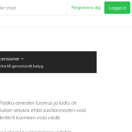
Registrera dig
Logga in
ecensioner
ka till genomsnitt betyg
Raaka-aineiden tuoreus ja laatu oli
hiukan sekava, ehkä sushiannosten voisi
nterit kuvineen voisi viedä