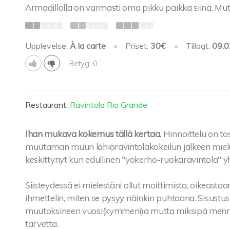
Armadillolla on varmasti oma pikku paikka siinä. Mut
Upplevelse:
À la carte
•
Priset:
30€
•
Tillagt:
09.0
Betyg: 0
Restaurant:
Ravintola Rio Grande
Ihan mukava kokemus tällä kertaa.
Hinnoittelu on to
muutaman muun lähiöravintolakokeilun jälkeen miel
keskittynyt kun edullinen "yökerho-ruokaravintola" y
Siisteydessä ei mielestäni ollut moittimista, oikeasta
ihmettelin, miten se pysyy näinkin puhtaana. Sisust
muutoksineen vuosi(kymmeni)a mutta miksipä mennä 
tarvetta.