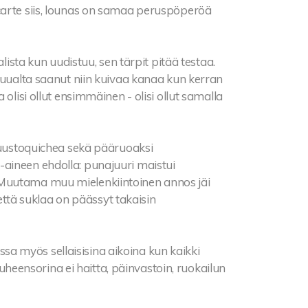
carte siis, lounas on samaa peruspöperöä
a kun uudistuu, sen tärpit pitää testaa.
 muualta saanut niin kuivaa kanaa kun kerran
olisi ollut ensimmäinen - olisi ollut samalla
njuustoquichea sekä pääruoaksi
aineen ehdolla: punajuuri maistui
 Muutama muu mielenkiintoinen annos jäi
 että suklaa on päässyt takaisin
sessa myös sellaisisina aikoina kun kaikki
ensorina ei haitta, päinvastoin, ruokailun