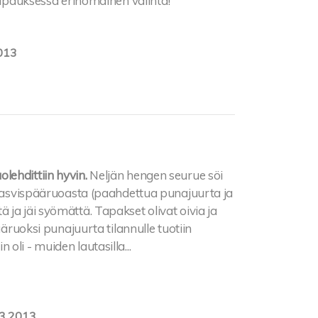
 tapauksessa erinomainen valinta!
013
ehdittiin hyvin.
Neljän hengen seurue söi
t kasvispääruoasta (paahdettua punajuurta ja
ja jäi syömättä. Tapakset olivat oivia ja
ääruoksi punajuurta tilannulle tuotiin
li - muiden lautasilla...
3.2013