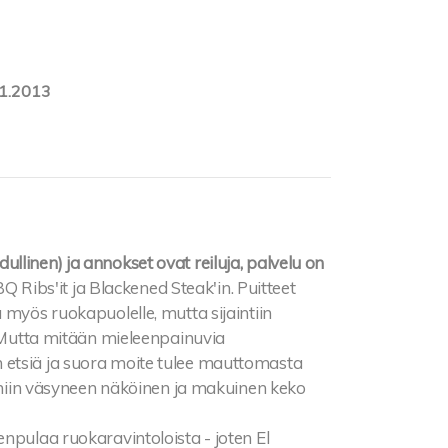
1.2013
llinen) ja annokset ovat reiluja, palvelu on
Ribs'it ja Blackened Steak'in. Puitteet
 myös ruokapuolelle, mutta sijaintiin
. Mutta mitään mieleenpainuvia
 etsiä ja suora moite tulee mauttomasta
n niin väsyneen näköinen ja makuinen keko
npulaa ruokaravintoloista - joten El