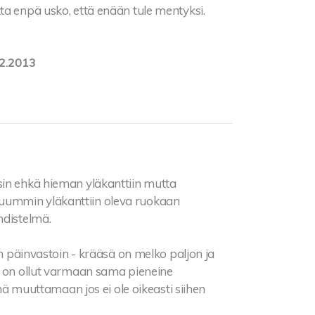
ta enpä usko, että enään tule mentyksi.
2.2013
sin ehkä hieman yläkanttiin mutta
uummin yläkanttiin oleva ruokaan
hdistelmä.
an päinvastoin - krääsä on melko paljon ja
us on ollut varmaan sama pieneine
muuttamaan jos ei ole oikeasti siihen