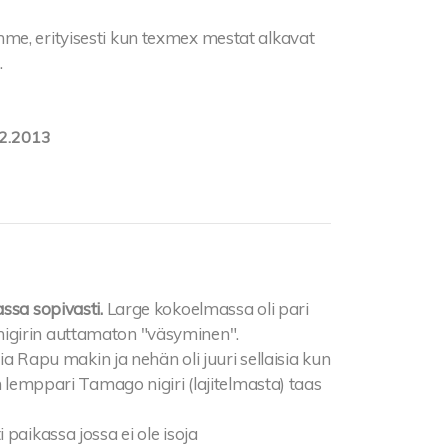
me, erityisesti kun texmex mestat alkavat
.
2.2013
ssa sopivasti.
Large kokoelmassa oli pari
igirin auttamaton "väsyminen".
nia Rapu makin ja nehän oli juuri sellaisia kun
n lemppari Tamago nigiri (lajitelmasta) taas
paikassa jossa ei ole isoja