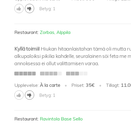
Betyg: 1
Restaurant:
Zorbas, Alppila
Kyllä toimii!
Hiukan hitaanlaistahan tämä oli mutta r
alkupaloiksi pikilia kahdelle, seuralainen söi feta m
annoksessa ei ollut valittamisen varaa.
Upplevelse:
À la carte
•
Priset:
35€
•
Tillagt:
11.0
Betyg: 1
Restaurant:
Ravintola Base Sello