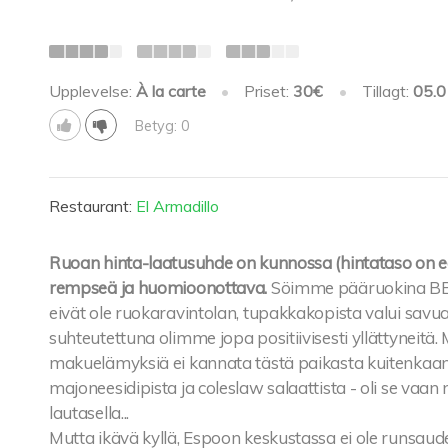
Upplevelse:
À la carte
•
Priset:
30€
•
Tillagt:
05.0
Betyg: 0
Restaurant:
El Armadillo
Ruoan hinta-laatusuhde on kunnossa (hintataso on edu
rempseä ja huomioonottava.
Söimme pääruokina BBQ 
eivät ole ruokaravintolan, tupakkakopista valui savua
suhteutettuna olimme jopa positiivisesti yllättyneitä
makuelämyksiä ei kannata tästä paikasta kuitenkaan
majoneesidipista ja coleslaw salaattista - oli se vaa
lautasella...
Mutta ikävä kyllä, Espoon keskustassa ei ole runsaude