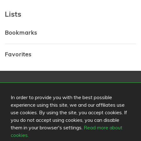
Lists
Bookmarks
Favorites
Review color legend
Matkvalité
In order to provide you with the best possible
Upplevelse
experience using this site, we and our affiliates use
Pris/kvalité
use cookies. By using the site, you accept cookies. If
you do not accept using cookies, you can disable
Länkar
them in your browser's settings.
Read more about
cookies.
Hjälp