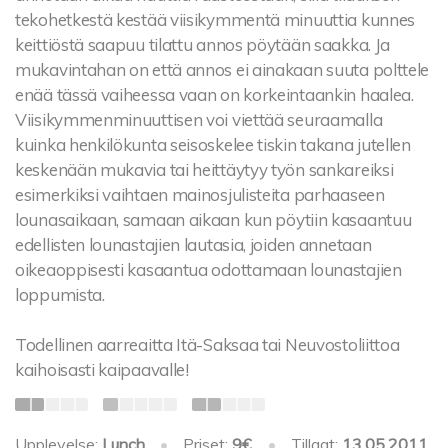
tekohetkestä kestää viisikymmentä minuuttia kunnes
keittiöstä saapuu tilattu annos pöytään saakka. Ja
mukavintahan on että annos ei ainakaan suuta polttele
enää tässä vaiheessa vaan on korkeintaankin haalea.
Viisikymmenminuuttisen voi viettää seuraamalla
kuinka henkilökunta seisoskelee tiskin takana jutellen
keskenään mukavia tai heittäytyy työn sankareiksi
esimerkiksi vaihtaen mainosjulisteita parhaaseen
lounasaikaan, samaan aikaan kun pöytiin kasaantuu
edellisten lounastajien lautasia, joiden annetaan
oikeaoppisesti kasaantua odottamaan lounastajien
loppumista.
Todellinen aarreaitta Itä-Saksaa tai Neuvostoliittoa
kaihoisasti kaipaavalle!
Upplevelse:
Lunch
•
Priset:
9€
•
Tillagt:
13.05.2011