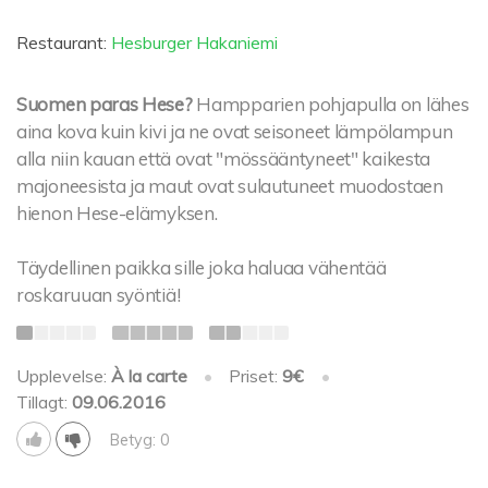
Restaurant:
Hesburger Hakaniemi
Suomen paras Hese?
Hampparien pohjapulla on lähes
aina kova kuin kivi ja ne ovat seisoneet lämpölampun
alla niin kauan että ovat "mössääntyneet" kaikesta
majoneesista ja maut ovat sulautuneet muodostaen
hienon Hese-elämyksen.
Täydellinen paikka sille joka haluaa vähentää
roskaruuan syöntiä!
Upplevelse:
À la carte
•
Priset:
9€
•
Tillagt:
09.06.2016
Betyg: 0