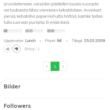
arvostelemaan, varsinkin päätellen tuosta suorasta
vertauksesta lähes viereiseen kebabbilaan. Annokset
pieniä, kebabliha paperinohutta höttöä, kastike taitaa
tulla suoraan purkista. Ei enää ikinä.
Upplevelse:
Lunch
•
Priset:
8€
•
Tillagt:
25.03.2009
Betyg: -1
1
Bilder
Followers