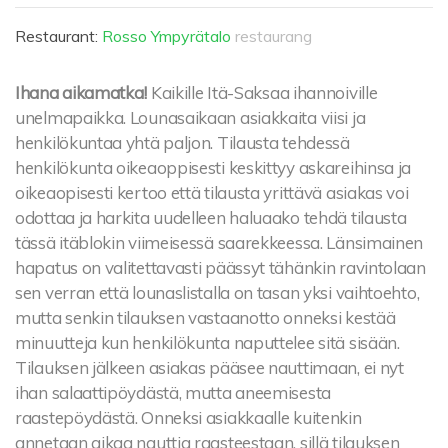
Restaurant:
Rosso Ympyrätalo
restaurang
Ihana aikamatka!
Kaikille Itä-Saksaa ihannoiville
unelmapaikka. Lounasaikaan asiakkaita viisi ja
henkilökuntaa yhtä paljon. Tilausta tehdessä
henkilökunta oikeaoppisesti keskittyy askareihinsa ja
oikeaopisesti kertoo että tilausta yrittävä asiakas voi
odottaa ja harkita uudelleen haluaako tehdä tilausta
tässä itäblokin viimeisessä saarekkeessa. Länsimainen
hapatus on valitettavasti päässyt tähänkin ravintolaan
sen verran että lounaslistalla on tasan yksi vaihtoehto,
mutta senkin tilauksen vastaanotto onneksi kestää
minuutteja kun henkilökunta naputtelee sitä sisään.
Tilauksen jälkeen asiakas pääsee nauttimaan, ei nyt
ihan salaattipöydästä, mutta aneemisesta
raastepöydästä. Onneksi asiakkaalle kuitenkin
annetaan aikaa nauttia raasteestaan, sillä tilauksen