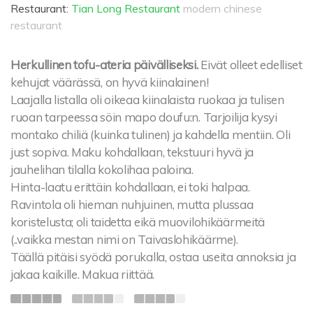
Restaurant:
Tian Long Restaurant
modern chinese
restaurant
Herkullinen tofu-ateria päivälliseksi.
Eivät olleet edelliset
kehujat väärässä, on hyvä kiinalainen!
Laajalla listalla oli oikeaa kiinalaista ruokaa ja tulisen
ruoan tarpeessa söin mapo doufu:n. Tarjoilija kysyi
montako chiliä (kuinka tulinen) ja kahdella mentiin. Oli
just sopiva. Maku kohdallaan, tekstuuri hyvä ja
jauhelihan tilalla kokolihaa paloina.
Hinta-laatu erittäin kohdallaan, ei toki halpaa.
Ravintola oli hieman nuhjuinen, mutta plussaa
koristelusta; oli taidetta eikä muovilohikäärmeitä
(..vaikka mestan nimi on Taivaslohikäärme).
Täällä pitäisi syödä porukalla, ostaa useita annoksia ja
jakaa kaikille. Makua riittää.