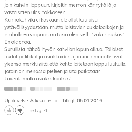
join kahvini loppuun, kirjoitin memon kännykällä ja
vasta sitten ulos pakkaseen.
Kulmakahvila ei koskaan ole ollut kuuluisa
ystävällisyydestään, mutta loistavien aukioloaikojen ja
rauhallisen ympäristön takia olen siellä "vakioasiakas".
En ole enää.
Surullista nähdä hyvän kahvilan lopun alkua. Tällaiset
oudot politiikat ja asiakkaiden ajaminen muualle ovat
yleensä merkki siitä, että kohta laitetaan lappu luukulle.
Jotain on menossa pieleen ja sitä paikataan
kaventamalla asiakaskuntaa?
Upplevelse:
À la carte
•
Tillagt:
05.01.2016
Betyg: -1