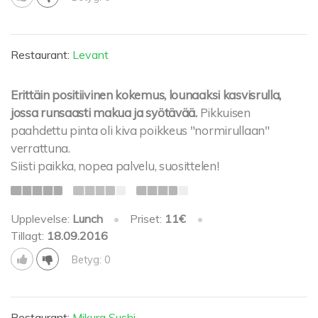
Restaurant:
Levant
Erittäin positiivinen kokemus, lounaaksi kasvisrulla,
jossa runsaasti makua ja syötävää.
Pikkuisen
paahdettu pinta oli kiva poikkeus "normirullaan"
verrattuna.
Siisti paikka, nopea palvelu, suosittelen!
Upplevelse:
Lunch
•
Priset:
11€
•
Tillagt:
18.09.2016
Betyg: 0
Restaurant:
Mikura Sushi