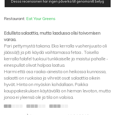
Dessa recensionen har ingen påverka till genomsnitt betyg
Restaurant:
Eat Your Greens
Edullista salaattia, mutta laadussa olisi toivomisen
varaa.
Pari pettymystä takana. Eka kerralla vuohenjuusto oli
jäässä(!) ja piti käydä vaihtamassa fetaa . Toisella
kerralla falafel tuoksui tunkkaiselle ja maistui pahalle -
einespullat olivat halpaa laatua.
Harmi että osa raaka-aineista on heikossa kunnossa,
salaatti on ruokaisa ja vihreät osat salaattia oikein
hyvät. Hinta on myöskin kohdallaan. Paikka
kauppakeskuksen käytävällä on hieman levoton, mutta
jonoa ei yleensä ole ja tila on valoisa.