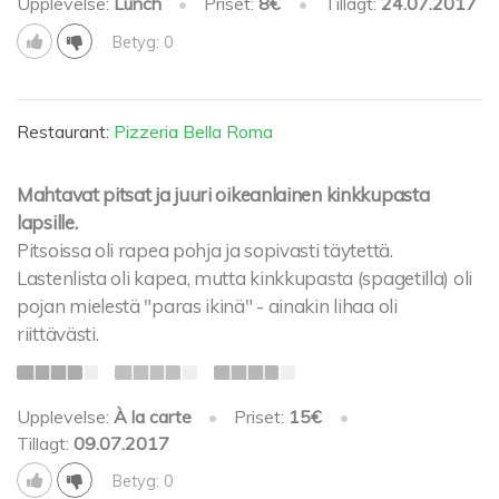
Upplevelse:
Lunch
•
Priset:
8€
•
Tillagt:
24.07.2017
Betyg: 0
Restaurant:
Pizzeria Bella Roma
Mahtavat pitsat ja juuri oikeanlainen kinkkupasta
lapsille.
Pitsoissa oli rapea pohja ja sopivasti täytettä.
Lastenlista oli kapea, mutta kinkkupasta (spagetilla) oli
pojan mielestä "paras ikinä" - ainakin lihaa oli
riittävästi.
Upplevelse:
À la carte
•
Priset:
15€
•
Tillagt:
09.07.2017
Betyg: 0