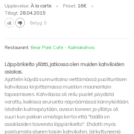
Upplevelse:
À la carte
•
Priset:
16€
•
Tillagt:
28.04.2015
Betyg: 0
Restaurant:
Bear Park Cafe - Kulmakahvio
Läppärikielto yllätti, jatkossa olen muiden kahviloiden
asiakas.
Ajattelin käydä sunnuntaina viettämässä puolituntisen
kahvilassa kirjoittamassa muistion maanantain
tapaamiseen. Kahvilassa oli reilu puolet pöydistä
varattu, kaikissa seurueita näpräämässä kännyköitään.
Istahdin kulmapöytään, avasin koneen ja yllätys oli
suuri kun paikan omistaja kertoi että "täällä on
asiakkaiden toiveesta läppärikielto". Ehdotti myös
poistumista alueen toisiin kahviloihin. Järkyttyneenä