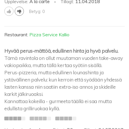
Upplevelse:
À la carte
•
Tillagt:
11.04.2018
Betyg: 0
Restaurant:
Pizza Service Kallio
Hyvää perus-mättöä, edullinen hinta ja hyvä palvelu.
Tämä ravintola on ollut muutaman vuoden take-away
vakiopaikka, mutta tällä kertaa syötiin sisällä.
Perus-pizzeria, mutta edullinen lounashinta ja
ystävällinen palvelu: kun kerroin että syödään yhdessä
lasten kanssa niin saatiin extra-iso annos ja skideille
karkit jälkiruoaksi.
Kannattaa kokeilla - gurmeeta täällä ei saa mutta
edullista grilliruokaa kyllä.