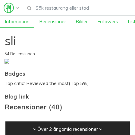
Information
Recensioner
Bilder
Followers
Lis
sli
54 Recensionen
Badges
Top critic: Reviewed the most(Top 5%)
Blog link
Recensioner
(
48
)
Över 2 år gamla recensioner