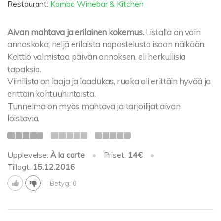
Restaurant:
Kombo Winebar & Kitchen
Aivan mahtava ja erilainen kokemus.
Listalla on vain
annoskoko; neljä erilaista napostelusta isoon nälkään.
Keittiö valmistaa päivän annoksen, eli herkullisia
tapaksia.
Viinilista on laaja ja laadukas, ruoka oli erittäin hyvää ja
erittäin kohtuuhintaista.
Tunnelma on myös mahtava ja tarjoilijat aivan
loistavia.
Upplevelse:
À la carte
•
Priset:
14€
•
Tillagt:
15.12.2016
Betyg: 0