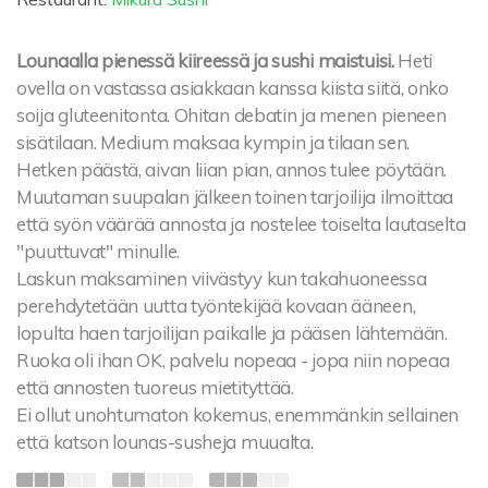
Lounaalla pienessä kiireessä ja sushi maistuisi.
Heti
ovella on vastassa asiakkaan kanssa kiista siitä, onko
soija gluteenitonta. Ohitan debatin ja menen pieneen
sisätilaan. Medium maksaa kympin ja tilaan sen.
Hetken päästä, aivan liian pian, annos tulee pöytään.
Muutaman suupalan jälkeen toinen tarjoilija ilmoittaa
että syön väärää annosta ja nostelee toiselta lautaselta
"puuttuvat" minulle.
Laskun maksaminen viivästyy kun takahuoneessa
perehdytetään uutta työntekijää kovaan ääneen,
lopulta haen tarjoilijan paikalle ja pääsen lähtemään.
Ruoka oli ihan OK, palvelu nopeaa - jopa niin nopeaa
että annosten tuoreus mietityttää.
Ei ollut unohtumaton kokemus, enemmänkin sellainen
että katson lounas-susheja muualta.