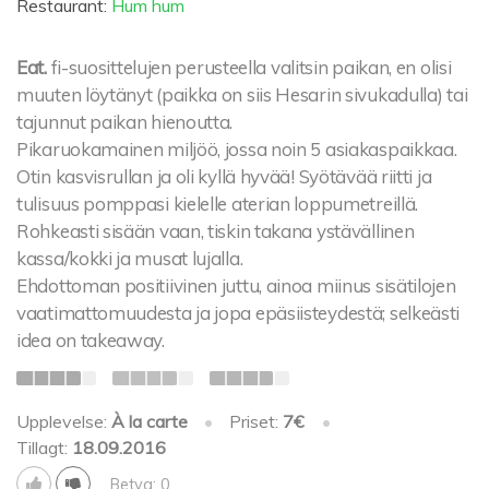
Restaurant:
Hum hum
Eat.
fi-suosittelujen perusteella valitsin paikan, en olisi
muuten löytänyt (paikka on siis Hesarin sivukadulla) tai
tajunnut paikan hienoutta.
Pikaruokamainen miljöö, jossa noin 5 asiakaspaikkaa.
Otin kasvisrullan ja oli kyllä hyvää! Syötävää riitti ja
tulisuus pomppasi kielelle aterian loppumetreillä.
Rohkeasti sisään vaan, tiskin takana ystävällinen
kassa/kokki ja musat lujalla.
Ehdottoman positiivinen juttu, ainoa miinus sisätilojen
vaatimattomuudesta ja jopa epäsiisteydestä; selkeästi
idea on takeaway.
Upplevelse:
À la carte
•
Priset:
7€
•
Tillagt:
18.09.2016
Betyg: 0