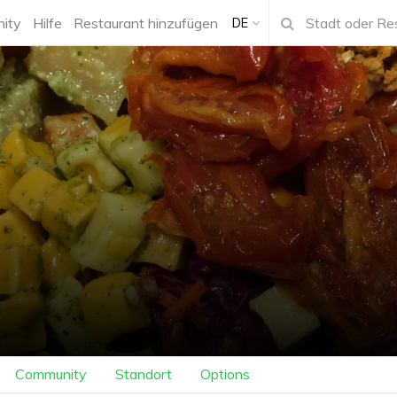
ity
Hilfe
Restaurant hinzufügen
DE
Community
Standort
Options