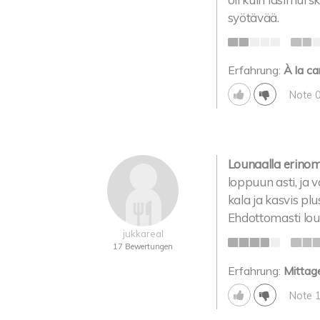
syötävää.
Erfahrung:
À la ca
Note 
Lounaalla erinom
loppuun asti, ja v
kala ja kasvis plu
Ehdottomasti lou
jukkareal
17 Bewertungen
Erfahrung:
Mittag
Note 