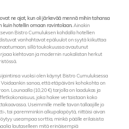
vat ne ajat, kun oli järkevää mennä mihin tahansa
kuin hotellin omaan ravintolaan.
Ainakin
itsevan Bistro Cumuluksen kohdalla hotellien
distuvat vanhahtavat epäluulot on syytä kiikuttaa
maatumaan, sillä toukokuussa avautunut
arjoaa kiehtovan ja modernin ruokalistan herkut
istössä.
 sijaintinsa vuoksi olen käynyt Bistro Cumuluksessa
i. Voidaankin sanoa, että etäpäiväni kohokohta on
troon. Lounaalla (10,20 €) tarjolla on laadukas ja
fetkokonaisuus, joka hakee vertaistaan koko
akaavassa. Useimmille meille tavan tallaajille jo
ti-, tai paremminkin alkupalapöytä, riittäisi aivan
 löytyy useampaa sorttia, minkä päälle erilaisista
aalia lautaselleen mitä erinäisempiä