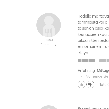
Todella mahtava
tämmöistä voi oll
toisenkin asiakkaa
lounaaseen kuul
Jossu
aikaa sitten test
1 Bewertung
erinomainen. Tul
eksyn.
Erfahrung:
Mittag
•
Vorherige Be
Note 
Saavuttaessa etsitt