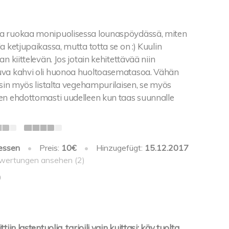
a ruokaa monipuolisessa lounaspöydässä, miten
a ketjupaikassa, mutta totta se on :) Kuulin
n kiittelevän. Jos jotain kehitettävää niin
uva kahvi oli huonoa huoltoasematasoa. Vähän
asin myös listalta vegehampurilaisen, se myös
en ehdottomasti uudelleen kun taas suunnalle
essen
•
Preis:
10€
•
Hinzugefügt:
15.12.2017
wertungen ansehen (2)
0
iin lastentuolia, tarjoili vain kuittasi: käy tuolta