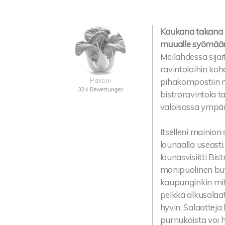
Kaukana takana o
muualle syömään 
Meilahdessa sija
ravintoloihin koh
Paksoi
pihakompostiin 
324 Bewertungen
bistroravintola t
valoisassa ympär
Itselleni mainion
lounaalla useast
lounasvisiitti Bis
monipuolinen buf
kaupunginkin mitt
pelkkä alkusalaat
hyvin. Salaatteja
purnukoista voi h