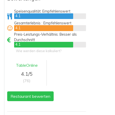
Speisenqualität:
Empfehlenswert
4.1
4.1
Gesamterlebnis :
Empfehlenswert
4.1
4.1
Preis-Leistungs-Verhältnis:
Besser als
Durchschnitt
4.1
4.1
Wie werden diese kalkuliert?
TableOnline
4.1/5
(76)
Restaurant bewerten