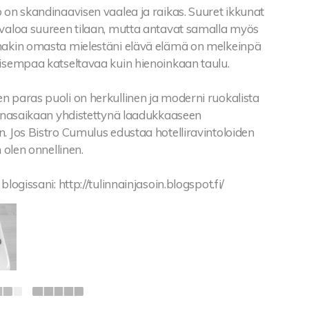
 on skandinaavisen vaalea ja raikas. Suuret ikkunat
 valoa suureen tilaan, mutta antavat samalla myös
nakin omasta mielestäni elävä elämä on melkeinpä
oisempaa katseltavaa kuin hienoinkaan taulu.
n paras puoli on herkullinen ja moderni ruokalista
lounasaikaan yhdistettynä laadukkaaseen
. Jos Bistro Cumulus edustaa hotelliravintoloiden
n olen onnellinen.
blogissani: http://tulinnainjasoin.blogspot.fi/