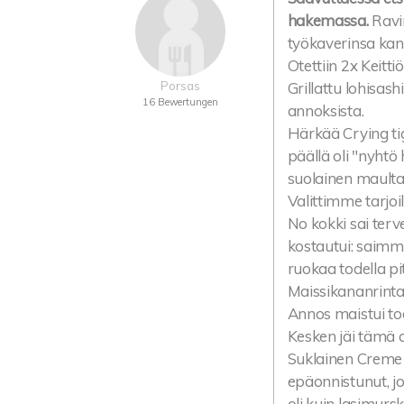
hakemassa.
Ravin
työkaverinsa kan
Otettiin 2x Keit
Porsas
Grillattu lohisash
16 Bewertungen
annoksista.
Härkää Crying tig
päällä oli "nyhtö 
suolainen maulta
Valittimme tarjoili
No kokki sai terv
kostautui: saim
ruokaa todella pit
Maissikananrinta
Annos maistui tod
Kesken jäi tämä 
Suklainen Creme 
epäonnistunut, jok
oli kuin lasimursk