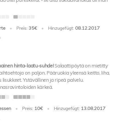
rte
•
Preis:
35€
•
Hinzugefügt:
08.12.2017
0
ainen hinta-laatu-suhde!
Salaattipöytä on mietitty
aihtoehtoja on paljon. Pääruokia yleensä keitto, liha,
s lisukkeet. Ystävällinen ja ripeä palvelu.
nasravintoloiden kärkeä.
essen
•
Preis:
10€
•
Hinzugefügt:
13.08.2017
1