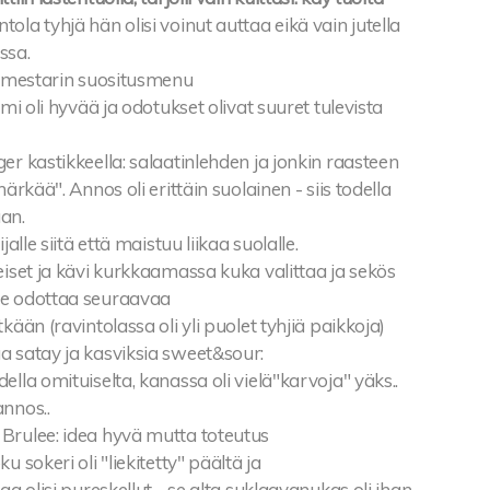
tola tyhjä hän olisi voinut auttaa eikä vain jutella
ssa.
tiömestarin suositusmenu
imi oli hyvää ja odotukset olivat suuret tulevista
er kastikkeella: salaatinlehden ja jonkin raasteen
härkää". Annos oli erittäin suolainen - siis todella
an.
jalle siitä että maistuu liikaa suolalle.
eiset ja kävi kurkkaamassa kuka valittaa ja sekös
me odottaa seuraavaa
kään (ravintolassa oli yli puolet tyhjiä paikkoja)
a satay ja kasviksia sweet&sour:
ella omituiselta, kanassa oli vielä"karvoja" yäks..
annos..
Brulee: idea hyvä mutta toteutus
u sokeri oli "liekitetty" päältä ja
aa olisi pureskellut - se alta suklaavanukas oli ihan