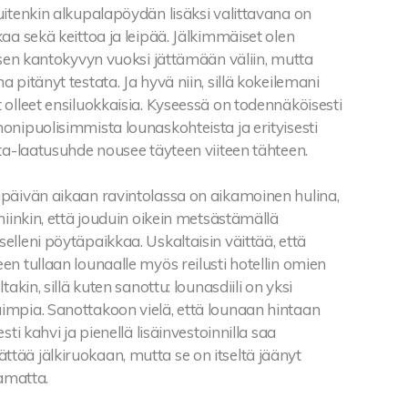
itenkin alkupalapöydän lisäksi valittavana on
aa sekä keittoa ja leipää. Jälkimmäiset olen
isen kantokyvyn vuoksi jättämään väliin, mutta
 pitänyt testata. Ja hyvä niin, sillä kokeilemani
olleet ensiluokkaisia. Kyseessä on todennäköisesti
nipuolisimmista lounaskohteista ja erityisesti
ta-laatusuhde nousee täyteen viiteen tähteen.
päivän aikaan ravintolassa on aikamoinen hulina,
niinkin, että jouduin oikein metsästämällä
lleni pöytäpaikkaa. Uskaltaisin väittää, että
n tullaan lounaalle myös reilusti hotellin omien
takin, sillä kuten sanottu: lounasdiili on yksi
mpia. Sanottakoon vielä, että lounaan hintaan
sti kahvi ja pienellä lisäinvestoinnilla saa
ää jälkiruokaan, mutta se on itseltä jäänyt
aamatta.