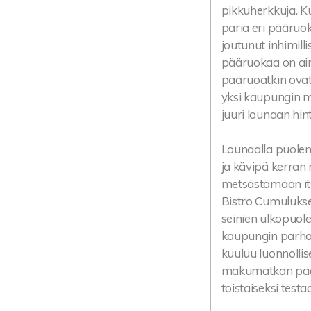
pikkuherkkuja. Ku
paria eri pääruok
joutunut inhimill
pääruokaa on aina
pääruoatkin ovat 
yksi kaupungin mo
juuri lounaan hin
Lounaalla puolen
ja kävipä kerran 
metsästämään itse
Bistro Cumuluksee
seinien ulkopuolel
kaupungin parhai
kuuluu luonnollise
makumatkan päätt
toistaiseksi test