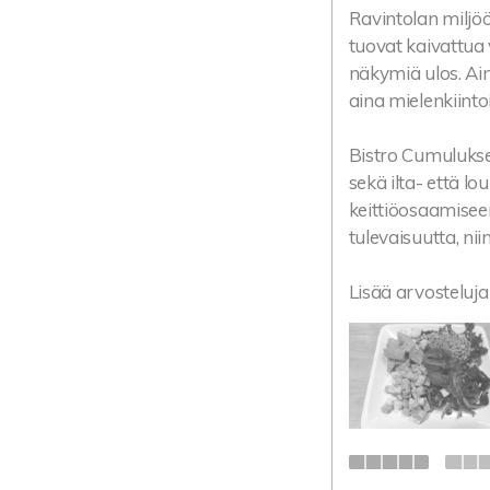
Ravintolan miljöö
tuovat kaivattua
näkymiä ulos. Ai
aina mielenkiint
Bistro Cumulukse
sekä ilta- että 
keittiöosaamiseen
tulevaisuutta, nii
Lisää arvosteluja 