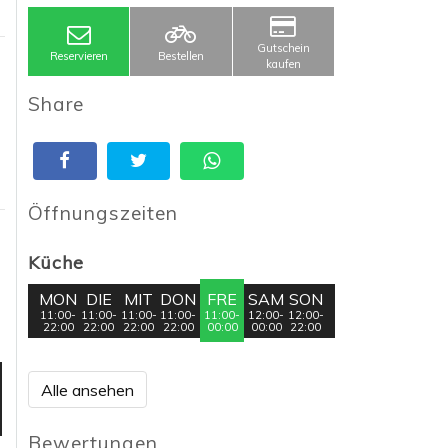
Gutschein
Reservieren
Bestellen
kaufen
Share
Öffnungszeiten
Küche
MON
DIE
MIT
DON
FRE
SAM
SON
11:00-
11:00-
11:00-
11:00-
11:00-
12:00-
12:00-
22:00
22:00
22:00
22:00
00:00
00:00
22:00
Alle ansehen
Bewertungen