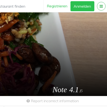
Registrieren
Anmelden
Note
4.1
/
5
Report incorrect information