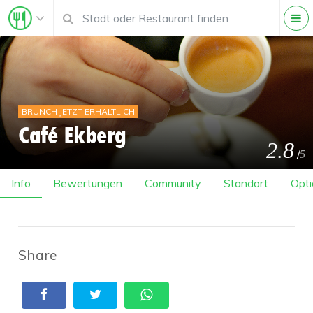
BRUNCH JETZT ERHÄLTLICH
Café Ekberg
2.8
/
5
Info
Bewertungen
Community
Standort
Opti
Share