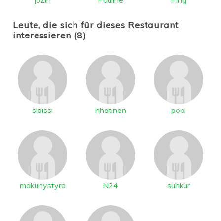
Leute, die sich für dieses Restaurant
interessieren (8)
slaissi
hhatinen
pool
makunystyra
N24
suhkur