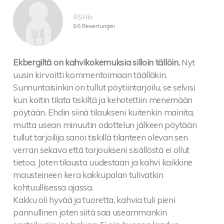
RSHki
86 Bewertungen
Ekbergiltä on kahvikokemuksia silloin tällöin.
Nyt
uusin kirvoitti kommentoimaan täälläkin.
Sunnuntaisinkin on tullut pöytiintarjoilu, se selvisi
kun koitin tilata tiskiltä ja kehotettiin menemään
pöytään. Ehdin siinä tilaukseni kuitenkin mainita,
mutta usean minuutin odottelun jälkeen pöytään
tullut tarjoilija sanoi tiskillä tilanteen olevan sen
verran sekava että tarjoukseni sisällöstä ei ollut
tietoa. Joten tilausta uudestaan ja kahvi kaikkine
mausteineen kera kakkupalan tulivatkin
kohtuullisessa ajassa.
Kakku oli hyvää ja tuoretta, kahvia tuli pieni
pannullinen joten siitä saa useammankin