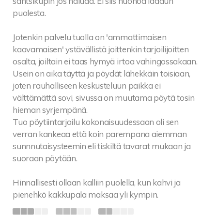
santsikupin jos haluaa. Ei siis huonoa laadun
puolesta.
Jotenkin palvelu tuolla on 'ammattimaisen
kaavamaisen' ystävällistä joittenkin tarjoilijoitten
osalta, joiltain ei taas hymyä irtoa vahingossakaan.
Usein on aika täyttä ja pöydät lähekkäin toisiaan,
joten rauhalliseen keskusteluun paikka ei
välttämättä sovi, sivussa on muutama pöytä tosin
hieman syrjempänä.
Tuo pöytiintarjoilu kokonaisuudessaan oli sen
verran kankeaa että koin parempana aiemman
sunnnutaisysteemin eli tiskiltä tavarat mukaan ja
suoraan pöytään.
Hinnallisesti ollaan kalliin puolella, kun kahvi ja
pienehkö kakkupala maksaa yli kympin.