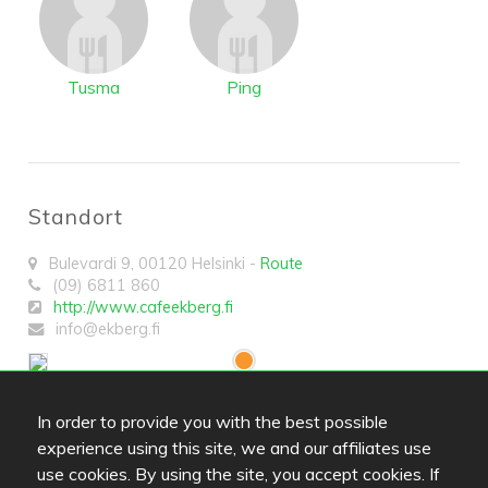
Tusma
Ping
Standort
Bulevardi 9
,
00120
Helsinki
-
Route
(09) 6811 860
http://www.cafeekberg.fi
info@ekberg.fi
Options
In order to provide you with the best possible
experience using this site, we and our affiliates use
use cookies. By using the site, you accept cookies. If
Cafe Akvamarine