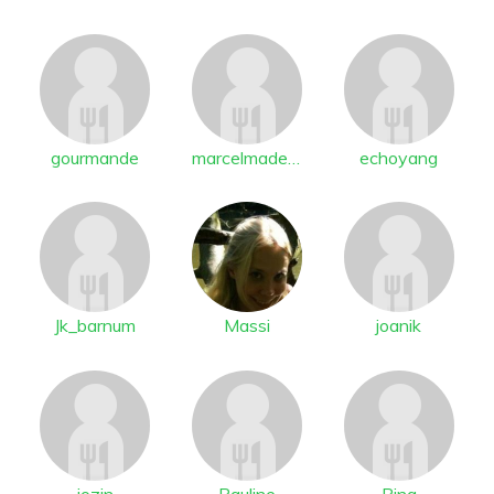
gourmande
marcelmadeleine
echoyang
Jk_barnum
Massi
joanik
jozin
Pauline
Ping