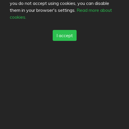
4.8
you do not accept using cookies, you can disable
/
5
them in your browser's settings.
Read more about
cookies.
Andante
4
/
5
I accept
Gran Delicato Fredrikinkatu
4.2
/
5
Farblegende lesen
Speisenqualität
Erfahrung
Preis-Leistungs-Verhältnis