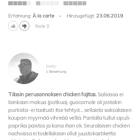
Erfahrung:
À la carte
•
Hinzugefügt:
23.06.2019
Note 0
Jaatu
1 Bewertung
Tilasin perusannoksen chicken fajitas.
Salsassa ei
lainkaan makua (potkua), guocamole oli jostakin
purkista- ei taatusti itse tehtyä ... sellaista saksalaisen
kaupan myymää vihreää velliä. Parilalla tullut sipuli-
paprika paistos ja kana ihan ok. Seuralaisen chicken
nachoissa ei todellakaan ollut juustokastiketta