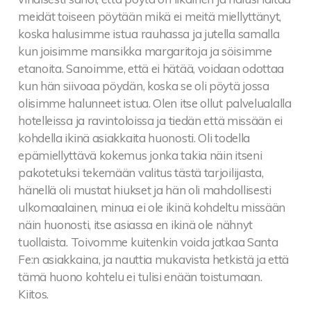
meidät toiseen pöytään mikä ei meitä miellyttänyt,
koska halusimme istua rauhassa ja jutella samalla
kun joisimme mansikka margaritoja ja söisimme
etanoita. Sanoimme, että ei hätää, voidaan odottaa
kun hän siivoaa pöydän, koska se oli pöytä jossa
olisimme halunneet istua. Olen itse ollut palvelualalla
hotelleissa ja ravintoloissa ja tiedän että missään ei
kohdella ikinä asiakkaita huonosti. Oli todella
epämiellyttävä kokemus jonka takia näin itseni
pakotetuksi tekemään valitus tästä tarjoilijasta,
hänellä oli mustat hiukset ja hän oli mahdollisesti
ulkomaalainen, minua ei ole ikinä kohdeltu missään
näin huonosti, itse asiassa en ikinä ole nähnyt
tuollaista. Toivomme kuitenkin voida jatkaa Santa
Fe:n asiakkaina, ja nauttia mukavista hetkistä ja että
tämä huono kohtelu ei tulisi enään toistumaan.
Kiitos.