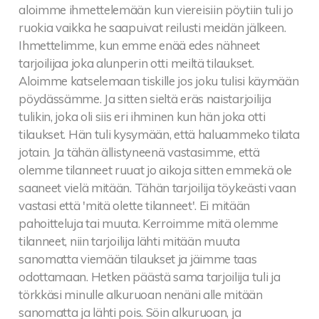
aloimme ihmettelemään kun viereisiin pöytiin tuli jo
ruokia vaikka he saapuivat reilusti meidän jälkeen.
Ihmettelimme, kun emme enää edes nähneet
tarjoilijaa joka alunperin otti meiltä tilaukset.
Aloimme katselemaan tiskille jos joku tulisi käymään
pöydässämme. Ja sitten sieltä eräs naistarjoilija
tulikin, joka oli siis eri ihminen kun hän joka otti
tilaukset. Hän tuli kysymään, että haluammeko tilata
jotain. Ja tähän ällistyneenä vastasimme, että
olemme tilanneet ruuat jo aikoja sitten emmekä ole
saaneet vielä mitään. Tähän tarjoilija töykeästi vaan
vastasi että 'mitä olette tilanneet'. Ei mitään
pahoitteluja tai muuta. Kerroimme mitä olemme
tilanneet, niin tarjoilija lähti mitään muuta
sanomatta viemään tilaukset ja jäimme taas
odottamaan. Hetken päästä sama tarjoilija tuli ja
törkkäsi minulle alkuruoan nenäni alle mitään
sanomatta ja lähti pois. Söin alkuruoan, ja