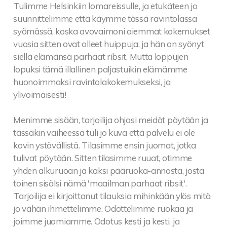
Tulimme Helsinkiin lomareissulle, ja etukäteen jo
suunnittelimme että käymme tässä ravintolassa
syömässä, koska avovaimoni aiemmat kokemukset
vuosia sitten ovat olleet huippuja, ja hän on syönyt
siellä elämänsä parhaat ribsit. Mutta loppujen
lopuksi tämä illallinen paljastuikin elämämme
huonoimmaksi ravintolakokemukseksi, ja
ylivoimaisesti!
Menimme sisään, tarjoilija ohjasi meidät pöytään ja
tässäkin vaiheessa tuli jo kuva että palvelu ei ole
kovin ystävällistä. Tilasimme ensin juomat, jotka
tulivat pöytään. Sitten tilasimme ruuat, otimme
yhden alkuruoan ja kaksi pääruoka-annosta, josta
toinen sisälsi nämä 'maailman parhaat ribsit'.
Tarjoilija ei kirjoittanut tilauksia mihinkään ylös mitä
jo vähän ihmettelimme. Odottelimme ruokaa ja
joimme juomiamme. Odotus kesti ja kesti, ja