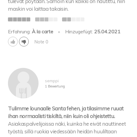
tulevat pöytään. Samoin kun kaikki on nautittu, niin
maskin voi laittaa takaisin.
Erfahrung:
À la carte
•
Hinzugefügt:
25.04.2021
Note 0
semppi
1 Bewertung
Tulimme lounaalle Santa fehen, ja tilasimme ruuat
ihan normaalisti tiskiltä, niin kuin oli ohjeistettu.
Asiakaspalvelijoissa näki, kuinka he eivät nauttineet
työstä, sillä ruokia viedessään heidän huuliltaan