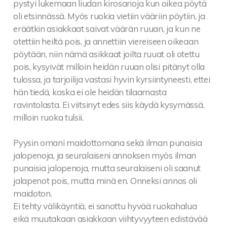
pystyi lukemaan liudan kirosanoja kun oikea pöytä
oli etsinnässä. Myös ruokia vietiin vääriin pöytiin, ja
eräätkin asiakkaat saivat väärän ruuan, ja kun ne
otettiin heiltä pois, ja annettiin viereiseen oikeaan
pöytään, niin nämä asikkaat joilta ruuat oli otettu
pois, kysyivät milloin heidän ruuan olisi pitänyt olla
tulossa, ja tarjoilija vastasi hyvin kyrsiintyneesti, ettei
hän tiedä, koska ei ole heidän tilaamasta
ravintolasta. Ei viitsinyt edes siis käydä kysymässä,
milloin ruoka tulsii.
Pyysin omani maidottomana sekä ilman punaisia
jalopenoja, ja seuralaiseni annoksen myös ilman
punaisia jalopenoja, mutta seuralaiseni oli saanut
jalapenot pois, mutta minä en. Onneksi annos oli
maidoton.
Ei tehty välikäyntiä, ei sanottu hyvää ruokahalua
eikä muutakaan asiakkaan viihtyvyyteen edistävää