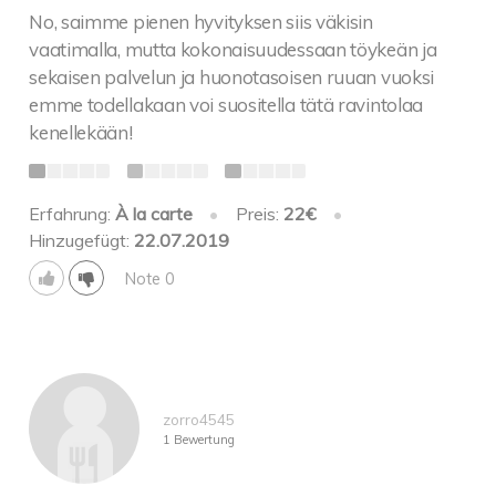
No, saimme pienen hyvityksen siis väkisin
vaatimalla, mutta kokonaisuudessaan töykeän ja
sekaisen palvelun ja huonotasoisen ruuan vuoksi
emme todellakaan voi suositella tätä ravintolaa
kenellekään!
Erfahrung:
À la carte
•
Preis:
22€
•
Hinzugefügt:
22.07.2019
Note 0
zorro4545
1 Bewertung