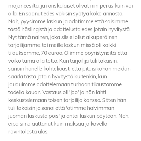
majoneesiltä, ja ranskalaiset olivat niin perus kuin voi
olla. En saanut edes väkisin syötyä koko annosta.
Noh, pyysimme laskun ja odotimme että saisimme
tästä häslingistä ja odottelusta edes jotain hyvitystä.
Nyt tämä nainen, joka siis ei ollut alkuperäinen
tarjoilijamme, toi meille laskun missä oli kaikki
tilauksemme, 70 euroa. Olimme pöyristyneitä, että
voiko tämä olla totta. Kun tarjoilija tuli takaisin,
sanoin hänelle kohteliaasti että pitäisiköhän meidän
saada tästä jotain hyvitystä kuitenkin, kun
jouduimme odottelemaan turhaan tilaustamme
todella kauan. Vastaus oli 'joo' ja hän lähti
keskustelemaan toisen tarjoilija kanssa. Sitten hän
tuli takaisin ja sanoi että 'otimme halvimman
juoman laskusta pois' ja antoi laskun pöytään. Noh,
eipä siinä auttanut kuin maksaa ja kävellä
ravintolasta ulos.