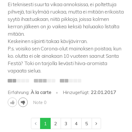
Ei teknisesti suurta vikaa annoksissa, ei poltettuja
pihvejä, tai kylmää ruokaa, mutta ei mitään erikoista
syytä ihastuakaan, niitä pikkoja, joissa kolmen
kerran jälkeen on jo vaikea keksiä haluaako listalta
mitään.
Keskeinen sijainti takaa kävijävirran.
P.s. voisiko sen Corona-olut mainoksen poistaa, kun
ko. olutta ei ole ainakaan 10 vuoteen saanut Santa
Fe:stä? Toki on tarjolla lievästi hiiva-aromista
vapaata sielua.
Erfahrung:
À la carte
•
Hinzugefügt:
22.01.2017
Note 0
1
2
3
4
5