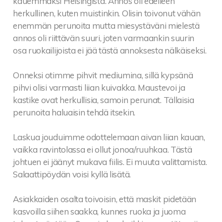
kauemmaksi Helsingistä. Annos oli edelleen
herkullinen, kuten muistinkin. Olisin toivonut vähän
enemmän perunoita mutta miesystäväni mielestä
annos oli riittävän suuri, joten varmaankin suurin
osa ruokailijoista ei jää tästä annoksesta nälkäiseksi.
Onneksi otimme pihvit mediumina, sillä kypsänä
pihvi olisi varmasti liian kuivakka. Maustevoi ja
kastike ovat herkullisia, samoin perunat. Tällaisia
perunoita haluaisin tehdä itsekin.
Laskua jouduimme odottelemaan aivan liian kauan,
vaikka ravintolassa ei ollut jonoa/ruuhkaa. Tästä
johtuen ei jäänyt mukava fiilis. Ei muuta valittamista.
Salaattipöydän voisi kyllä lisätä.
Asiakkaiden osalta toivoisin, että maskit pidetään
kasvoilla siihen saakka, kunnes ruoka ja juoma