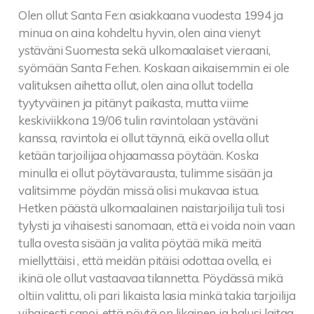
Olen ollut Santa Fe:n asiakkaana vuodesta 1994 ja
minua on aina kohdeltu hyvin, olen aina vienyt
ystäväni Suomesta sekä ulkomaalaiset vieraani,
syömään Santa Fe:hen. Koskaan aikaisemmin ei ole
valituksen aihetta ollut, olen aina ollut todella
tyytyväinen ja pitänyt paikasta, mutta viime
keskiviikkona 19/06 tulin ravintolaan ystäväni
kanssa, ravintola ei ollut täynnä, eikä ovella ollut
ketään tarjoilijaa ohjaamassa pöytään. Koska
minulla ei ollut pöytävarausta, tulimme sisään ja
valitsimme pöydän missä olisi mukavaa istua.
Hetken päästä ulkomaalainen naistarjoilija tuli tosi
tylysti ja vihaisesti sanomaan, että ei voida noin vaan
tulla ovesta sisään ja valita pöytää mikä meitä
miellyttäisi , että meidän pitäisi odottaa ovella, ei
ikinä ole ollut vastaavaa tilannetta. Pöydässä mikä
oltiin valittu, oli pari likaista lasia minkä takia tarjoilija
vihaisesti sanoi, että pöytä on likainen ja halusi laitaa