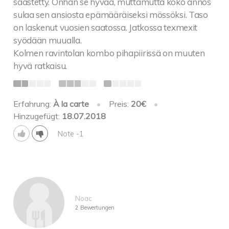
säästetty. Onhan se hyvää, muttamutta koko annos
sulaa sen ansiosta epämääräiseksi mössöksi. Taso
on laskenut vuosien saatossa. Jatkossa texmexit
syödään muualla.
Kolmen ravintolan kombo pihapiirissä on muuten
hyvä ratkaisu.
Erfahrung:
À la carte
•
Preis:
20€
•
Hinzugefügt:
18.07.2018
Note -1
Noac
2 Bewertungen