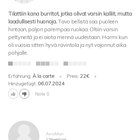
Tilattiin kana burritot, jotka olivat varsin kalliit, mutta
laadullisesti huonoja.
Tavo bellistä saa puoleen
hintaan, paljon parempaa ruokaa. Oltiin varsin
pettyneitä ja ei aiota mennä uudestaan. Harmi kun
oli vuosia sitten hyvä ravintola ja nyt vajonnut aika
pohjalle.
Erfahrung:
À la carte
•
Preis:
22€
•
Hinzugefügt:
06.07.2024
Note 0
AinoMari
1 Bewertung