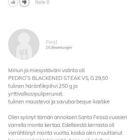
Note 0
Paivi1
26 Bewertungen
Minun ja miesystäväni valinta oli:
PEDRO`S BLACKENED STEAK VS, G 29,50
tulinen häränfilepihvi 250 g ja
yrttivalkosipuliperunat,
tulinen maustevoi ja savubarbeque-kastike
Olen syönyt tämän annoksen Santa Fe:ssä vuosien
varrella monta kertaa. Edellisestä kerrasta oli
vierähtänyt monta vuotta, koska olen muuttanut