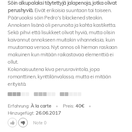
Söin alkupalaksi täytettyjä jalapenoja, jotka olivat
perushyviä.
Eivät erikoisia suuntaan tai toiseen.
Pääruoaksi söin Pedro's blackened steakin.
Annoksen lisänä oli perunoita ja kahta kastiketta.
Sekä pihvi että lisukkeet olivat hyviä, mutta olisin
kaivannut annokseen muitakin vihanneksia, kuin
muutamaa versoa. Nyt annos oli hieman raskaan
makuinen kun mitään raikastavaa elementtiä ei
ollut.
Kokonaisuutena kiva perusravintola, jopa
romanttinen, kynttilänvalossa, mutta ei mitään
erityistä.
Erfahrung:
À la carte
•
Preis:
40€
•
Hinzugefügt:
26.06.2017
Note 0