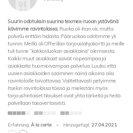
Suurin odotuksin suurina texmex-ruoan ystävänä
kävimme ravintolassa.
Ruoka oli ihan ok, mutta
palvelu erittäin hidasta. Pääruokaa odotimme yli
tunnin. Meillä oli Offerillan tarjouslahjakortti ja meille
tuli tunne ”kakkosluokan asiakkaina” olemisesta.
Kaikki muut asiakkaat saivat nopeampaa ja
asiakkaita huomioivampaa palvelua. Luulisi, että
uusien asiakkaiden saaminen näinä aikoina olisi
ravintoloille toivottavaa. Valitettavasti petyimme.
Itsekin ravintolassa töissä ja mielestäni myös
tarjoushintaiset tilaukset ovat yhtä tärkeitä ja heitä
palvellaan tasavertaisesti.
Erfahrung:
À la carte
•
Hinzugefügt:
27.04.2021