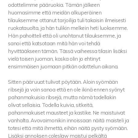
odottelimme pääruokia. Tämän jälkeen
huomasimme että meidän alkuperäinen
tilauksemme ottanut tarjoilija tuli takaisin ilmeisesti
ruokatauolta, ja hän tulikin melkein heti luoksemme.
Hän pahoitteli että oli unohtanut tilauksemme, ja
sanoi että katsotaan mitä hän voi tehdä
hyvittääkseen tämän. Tässä vaiheessa tilasin lisäksi
vielä toisen juoman, koska olin jo ehtinyt
ensimmäisen juomaan pitkän odottelun aikana.
Sitten pääruuat tulivat pöytään. Aloin syömään
ribsejä ja voin sanoa että en ole ikinä ennen syönyt
pahanmakuisia ribsejä, mutta nämä todellakin
olivat sellaisia. Todella kuivia, sitkeitä,
pahanmakuiset mausteet ja kastike. Ne maistuivat
vanhalta. Avovaimonikin innoissaan näitä maisteli ja
totesi että mitä ihmettä, eihän näitä pysty syömään.
Lisäksi annoksen coleslaw maistui pelkältä