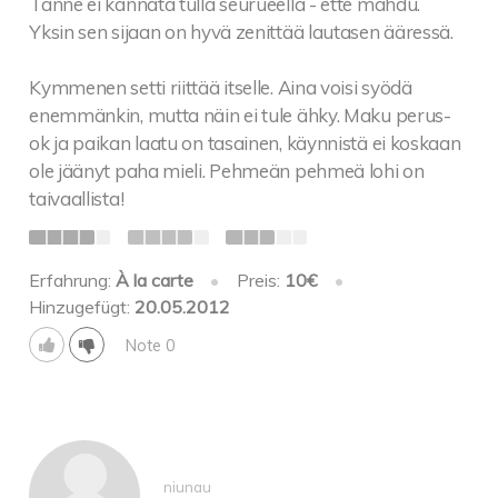
Tänne ei kannata tulla seurueella - ette mahdu.
Yksin sen sijaan on hyvä zenittää lautasen ääressä.
Kymmenen setti riittää itselle. Aina voisi syödä
enemmänkin, mutta näin ei tule ähky. Maku perus-
ok ja paikan laatu on tasainen, käynnistä ei koskaan
ole jäänyt paha mieli. Pehmeän pehmeä lohi on
taivaallista!
Erfahrung:
À la carte
•
Preis:
10€
•
Hinzugefügt:
20.05.2012
Note 0
niunau