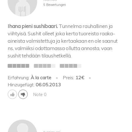
5 Bewertungen
Ihana pieni sushibaari.
Tunnelma rauhallinen ja
viihtyisä. Sushit olleet joka kerta tuoreista raaka-
aineista valmistettuja ja kertaakaan en ole saanut
ns. valmiiksi odottamassa ollutta annosta, vaan
sushit tehdään tilaushetkellä.
Erfahrung:
À la carte
•
Preis:
12€
•
Hinzugefügt:
06.05.2013
Note 0
turrimurri