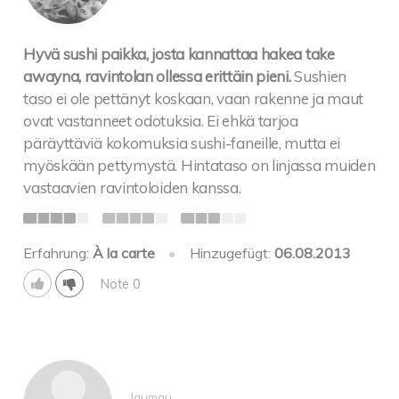
Hyvä sushi paikka, josta kannattaa hakea take
awayna, ravintolan ollessa erittäin pieni.
Sushien
taso ei ole pettänyt koskaan, vaan rakenne ja maut
ovat vastanneet odotuksia. Ei ehkä tarjoa
päräyttäviä kokomuksia sushi-faneille, mutta ei
myöskään pettymystä. Hintataso on linjassa muiden
vastaavien ravintoloiden kanssa.
Erfahrung:
À la carte
•
Hinzugefügt:
06.08.2013
Note 0
laumau