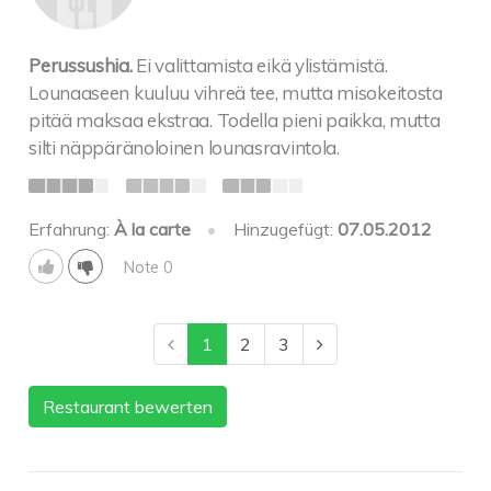
Perussushia.
Ei valittamista eikä ylistämistä.
Lounaaseen kuuluu vihreä tee, mutta misokeitosta
pitää maksaa ekstraa. Todella pieni paikka, mutta
silti näppäränoloinen lounasravintola.
Erfahrung:
À la carte
•
Hinzugefügt:
07.05.2012
Note 0
1
2
3
Restaurant bewerten