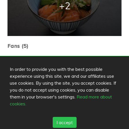
+2
Fans (5)
Diese Leute haben dieses Restaurant als Favorit
markiert..
In order to provide you with the best possible
experience using this site, we and our affiliates use
use cookies. By using the site, you accept cookies. If
you do not accept using cookies, you can disable
them in your browser's settings.
Read more about
cookies.
L-K
Tokiobaby
applepie
I accept