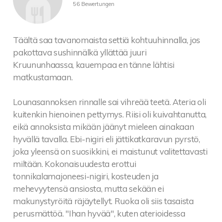
56 Bewertungen
Täältä saa tavanomaista settiä kohtuuhinnalla, jos
pakottava sushinnälkä yllättää juuri
Kruununhaassa, kauempaa en tänne lähtisi
matkustamaan.
Lounasannoksen rinnalle sai vihreää teetä. Ateria oli
kuitenkin hienoinen pettymys. Riisi oli kuivahtanutta,
eikä annoksista mikään jäänyt mieleen ainakaan
hyvällä tavalla. Ebi-nigiri eli jättikatkaravun pyrstö,
joka yleensä on suosikkini, ei maistunut valitettavasti
miltään. Kokonaisuudesta erottui
tonnikalamajoneesi-nigiri, kosteuden ja
mehevyytensä ansiosta, mutta sekään ei
makunystyröitä räjäytellyt. Ruoka oli siis tasaista
perusmättöä. "Ihan hyvää", kuten aterioidessa