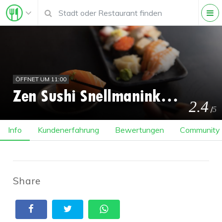
ÖFFNET UM 11:00
Zen Sushi Snellmaninkatu
2.4
/
5
Info
Kundenerfahrung
Bewertungen
Community
Share