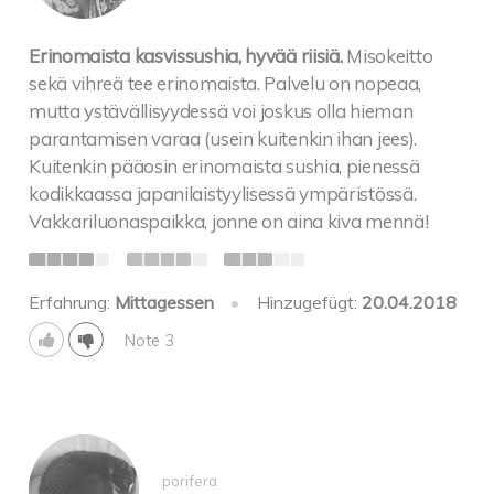
Erinomaista kasvissushia, hyvää riisiä.
Misokeitto
sekä vihreä tee erinomaista. Palvelu on nopeaa,
mutta ystävällisyydessä voi joskus olla hieman
parantamisen varaa (usein kuitenkin ihan jees).
Kuitenkin pääosin erinomaista sushia, pienessä
kodikkaassa japanilaistyylisessä ympäristössä.
Vakkariluonaspaikka, jonne on aina kiva mennä!
Erfahrung:
Mittagessen
•
Hinzugefügt:
20.04.2018
Note 3
porifera