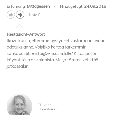
Erfahrung:
Mittagessen
•
Hinzugefügt:
24.09.2018
Note 0
Restaurant-Antwort
Ikävä kuulla, ettemme pystyneet vastamaan teidän
odotuksianne. Voisitko kertoa tarkemmin
sähköpostitse info@zensushi.fi:lle? Kiitos paljon
käynnistä ja arvioinnista. Me yritämme kehittää
jatkossakin.
Tiina444
9 Bewertungen