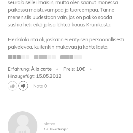
seuralaiselle ilmaisin, mutta olen saanut monessa
paikassa maistuvampaa ja tuoreempaa. Tänne
menen siis uudestaan vain, jos on pakko saada
sushia heti, eikä jaksa lähteä kauas Krunikasta.
Henkilökunta oli, joskaan ei erityisen persoonallisesti
palvelevaa, kuitenkin mukavaa ja kohteliasta.
Erfahrung:
À la carte
•
Preis:
10€
•
Hinzugefügt:
15.05.2012
Note 0
pintxo
19 Bewertungen