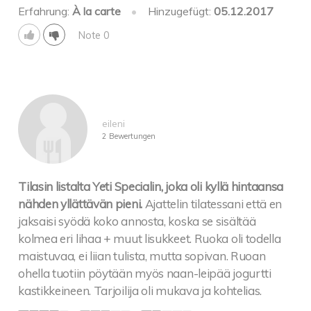
Erfahrung:
À la carte
•
Hinzugefügt:
05.12.2017
Note 0
eileni
2 Bewertungen
Tilasin listalta Yeti Specialin, joka oli kyllä hintaansa
nähden yllättävän pieni.
Ajattelin tilatessani että en
jaksaisi syödä koko annosta, koska se sisältää
kolmea eri lihaa + muut lisukkeet. Ruoka oli todella
maistuvaa, ei liian tulista, mutta sopivan. Ruoan
ohella tuotiin pöytään myös naan-leipää jogurtti
kastikkeineen. Tarjoilija oli mukava ja kohtelias.