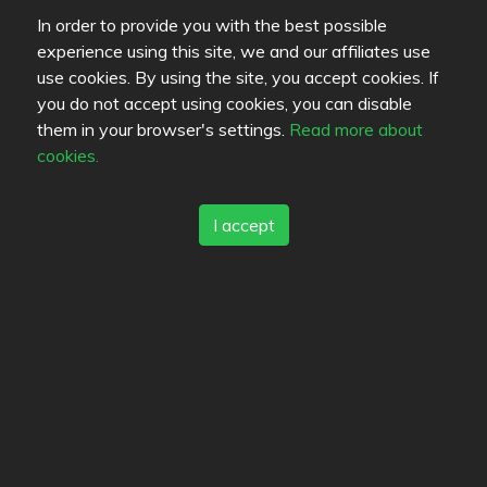
Leute, die sich für dieses Restaurant
In order to provide you with the best possible
interessieren (1)
experience using this site, we and our affiliates use
use cookies. By using the site, you accept cookies. If
you do not accept using cookies, you can disable
them in your browser's settings.
Read more about
cookies.
funkadelicatessen
I accept
Standort
yrjönkatu 7
,
28100
Pori
-
Route
+358442790186
http://www.yakandyeti.fi
ravintolaspicegarden@gmail.com