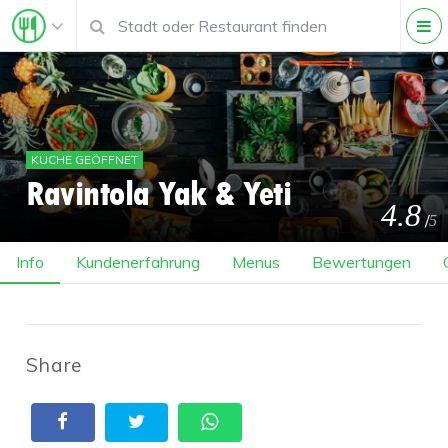
KÜCHE GEÖFFNET
Ravintola Yak & Yeti
4.8
/
5
Info
Kundenerfahrung
Menus
Bewertungen
Share