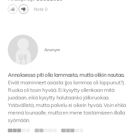
Note 0
Anonym
Annoksessa piti olla lammasta, mutta olikin nautaa.
Eivät maininneet asiasta (jos lammas oli loppunut?).
Ruoka oli tosin hyvää. Ei kysytty ollenkaan mitä
juodaan, eikä kysytty halutaanko jälkiruokaa.
Ystävällistä, mutta palvelu ei oikein hyvää. Voin ehkä
mennä lounaalle, mutta en mene toistamiseen illalla
syömään.