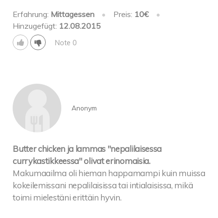
Erfahrung:
Mittagessen
•
Preis:
10€
•
Hinzugefügt:
12.08.2015
Note 0
Anonym
Butter chicken ja lammas "nepalilaisessa
currykastikkeessa" olivat erinomaisia.
Makumaailma oli hieman happamampi kuin muissa
kokeilemissani nepalilaisissa tai intialaisissa, mikä
toimi mielestäni erittäin hyvin.