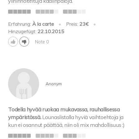
ylihinnoiteltuja kaalinpaloja.
Erfahrung:
À la carte
•
Preis:
23€
•
Hinzugefügt:
22.10.2015
Note 0
Anonym
Todella hyvää ruokaa mukavassa, rauhallisessa
ympäristössä.
Lounaslistalla hyviä vaihtoehtoja ja
kun ei osannut päättää, niin oli mix mahdollisuus :)