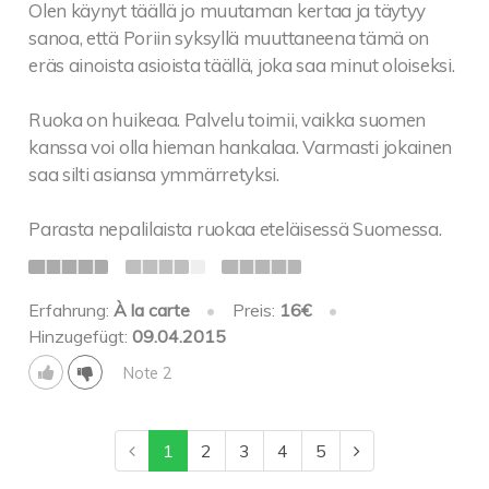
Olen käynyt täällä jo muutaman kertaa ja täytyy
sanoa, että Poriin syksyllä muuttaneena tämä on
eräs ainoista asioista täällä, joka saa minut oloiseksi.
Ruoka on huikeaa. Palvelu toimii, vaikka suomen
kanssa voi olla hieman hankalaa. Varmasti jokainen
saa silti asiansa ymmärretyksi.
Parasta nepalilaista ruokaa eteläisessä Suomessa.
Erfahrung:
À la carte
•
Preis:
16€
•
Hinzugefügt:
09.04.2015
Note 2
1
2
3
4
5