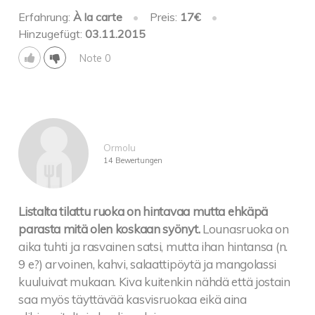
Erfahrung:
À la carte
•
Preis:
17€
•
Hinzugefügt:
03.11.2015
Note 0
Ormolu
14 Bewertungen
Listalta tilattu ruoka on hintavaa mutta ehkäpä
parasta mitä olen koskaan syönyt.
Lounasruoka on
aika tuhti ja rasvainen satsi, mutta ihan hintansa (n.
9 e?) arvoinen, kahvi, salaattipöytä ja mangolassi
kuuluivat mukaan. Kiva kuitenkin nähdä että jostain
saa myös täyttävää kasvisruokaa eikä aina