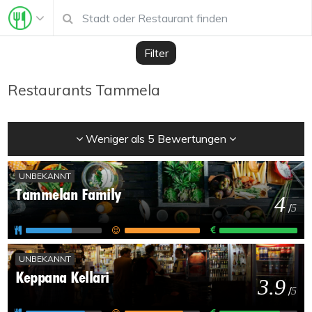
Filter
Restaurants Tammela
Weniger als 5 Bewertungen
UNBEKANNT
Tammelan Family
4
/
5
UNBEKANNT
Keppana Kellari
3.9
/
5