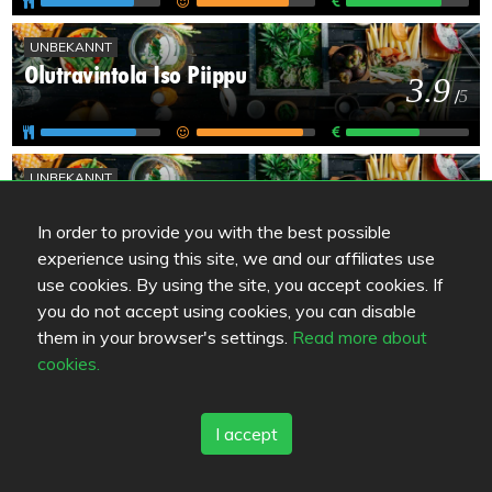
UNBEKANNT
Olutravintola Iso Piippu
3.9
/
5
UNBEKANNT
Lounais-Hämeen Pirtti
3
/
5
In order to provide you with the best possible
experience using this site, we and our affiliates use
use cookies. By using the site, you accept cookies. If
UNBEKANNT
you do not accept using cookies, you can disable
Härkätien Kievari Koskikara
them in your browser's settings.
Read more about
-
/
5
cookies.
I accept
UNBEKANNT
Leirintäalue Venesilta
-
/
5