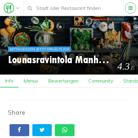
MITTAGESSEN JETZT ERHÄLTLICH
Lounasravintola Manhattan
4.3
/
5
Info
Menus
Bewertungen
Community
Stando
Share