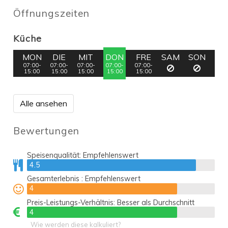
Öffnungszeiten
Küche
MON
DIE
MIT
DON
FRE
SAM
SON
07:00-
07:00-
07:00-
07:00-
07:00-
15:00
15:00
15:00
15:00
15:00
Alle ansehen
Bewertungen
Speisenqualität:
Empfehlenswert
4.5
4.5
Gesamterlebnis :
Empfehlenswert
4
4
Preis-Leistungs-Verhältnis:
Besser als Durchschnitt
4
4
Wie werden diese kalkuliert?