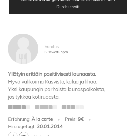
Durchschnitt
Vanitas
8 Bewertungen
Yllätyin erittäin positiivisesti lounaasta.
Hyvä valikoima Kasvista, kalaa ja lihaa.
Yksi kaupungin parhaista lounaspaikoista,
jos tykkää kotiruoasta.
Erfahrung:
À la carte
•
Preis:
9€
•
Hinzugefügt:
30.01.2014