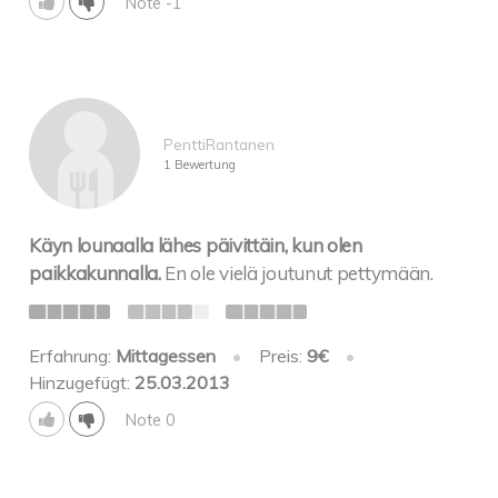
Note -1
PenttiRantanen
1 Bewertung
Käyn lounaalla lähes päivittäin, kun olen
paikkakunnalla.
En ole vielä joutunut pettymään.
Erfahrung:
Mittagessen
•
Preis:
9€
•
Hinzugefügt:
25.03.2013
Note 0