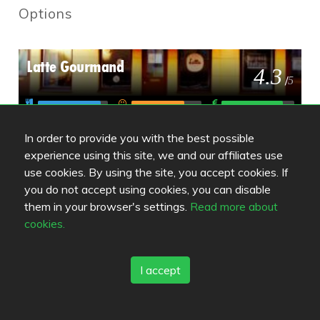
Options
Latte Gourmand
4.3
/
5
Bryggman´s Restaurant & Deli
In order to provide you with the best possible
4.4
/
5
experience using this site, we and our affiliates use
use cookies. By using the site, you accept cookies. If
you do not accept using cookies, you can disable
Golden Cafe
them in your browser's settings.
Read more about
4.5
/
5
cookies.
I accept