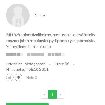
Anonym
Riittävä salaattivalikoima, menussa ei ole säästelty
rasvaa, joten maukasta, pyttipannu yksi parhaista.
Ystävällinen henkilökunta.
Erfahrung:
Mittagessen
•
Preis:
8€
•
Hinzugefügt:
05.10.2011
Note 0
1