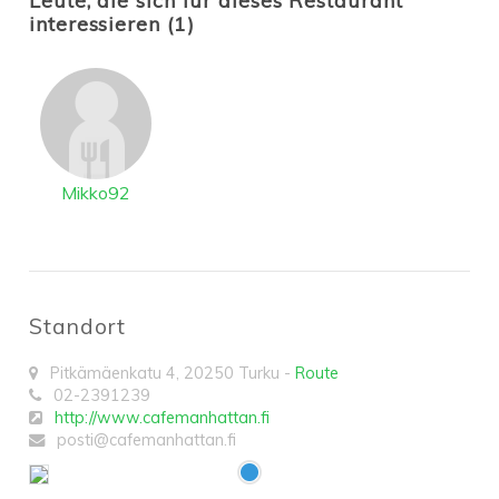
Leute, die sich für dieses Restaurant
interessieren (1)
Mikko92
Standort
Pitkämäenkatu 4
,
20250
Turku
-
Route
02-2391239
http://www.cafemanhattan.fi
posti@cafemanhattan.fi