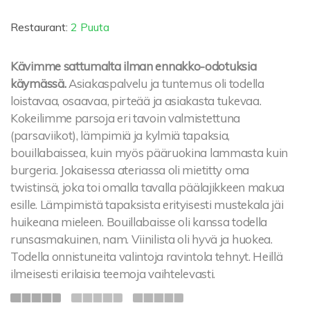
Restaurant:
2 Puuta
Kävimme sattumalta ilman ennakko-odotuksia
käymässä.
Asiakaspalvelu ja tuntemus oli todella
loistavaa, osaavaa, pirteää ja asiakasta tukevaa.
Kokeilimme parsoja eri tavoin valmistettuna
(parsaviikot), lämpimiä ja kylmiä tapaksia,
bouillabaissea, kuin myös pääruokina lammasta kuin
burgeria. Jokaisessa ateriassa oli mietitty oma
twistinsä, joka toi omalla tavalla päälajikkeen makua
esille. Lämpimistä tapaksista erityisesti mustekala jäi
huikeana mieleen. Bouillabaisse oli kanssa todella
runsasmakuinen, nam. Viinilista oli hyvä ja huokea.
Todella onnistuneita valintoja ravintola tehnyt. Heillä
ilmeisesti erilaisia teemoja vaihtelevasti.