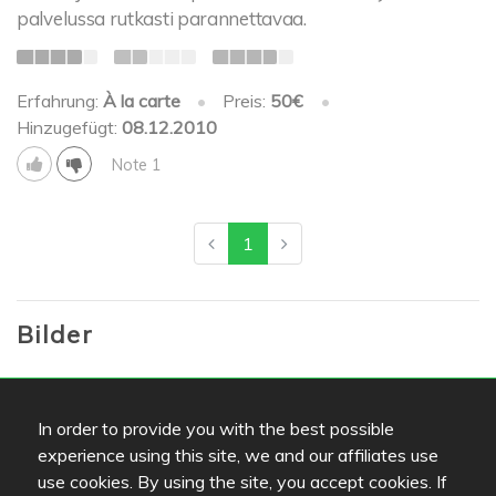
palvelussa rutkasti parannettavaa.
Erfahrung:
À la carte
•
Preis:
50€
•
Hinzugefügt:
08.12.2010
Note 1
1
Bilder
Followers
In order to provide you with the best possible
experience using this site, we and our affiliates use
use cookies. By using the site, you accept cookies. If
Lists