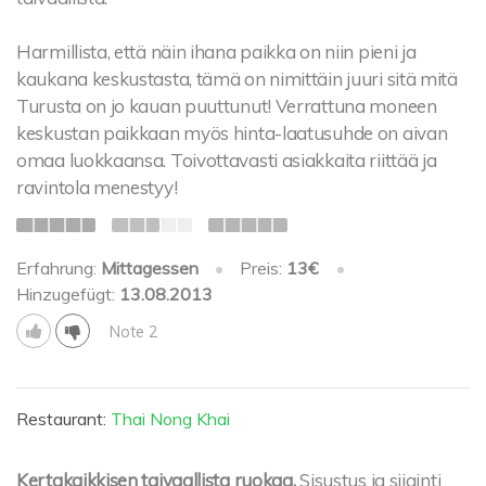
Harmillista, että näin ihana paikka on niin pieni ja
kaukana keskustasta, tämä on nimittäin juuri sitä mitä
Turusta on jo kauan puuttunut! Verrattuna moneen
keskustan paikkaan myös hinta-laatusuhde on aivan
omaa luokkaansa. Toivottavasti asiakkaita riittää ja
ravintola menestyy!
Erfahrung:
Mittagessen
•
Preis:
13€
•
Hinzugefügt:
13.08.2013
Note 2
Restaurant:
Thai Nong Khai
Kertakaikkisen taivaallista ruokaa.
Sisustus ja sijainti