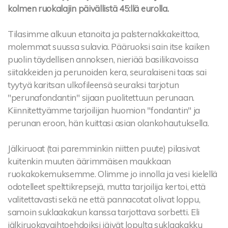
kolmen ruokalajin päivällistä 45:llä eurolla.
Tilasimme alkuun etanoita ja palsternakkakeittoa,
molemmat suussa sulavia. Pääruoksi sain itse kaiken
puolin täydellisen annoksen, nieriää basilikavoissa
siitakkeiden ja perunoiden kera, seuralaiseni taas sai
tyytyä karitsan ulkofileensä seuraksi tarjotun
"perunafondantin" sijaan puolitettuun perunaan.
Kiinnitettyämme tarjoilijan huomion "fondantin" ja
perunan eroon, hän kuittasi asian olankohautuksella.
Jälkiruoat (tai paremminkin niitten puute) pilasivat
kuitenkin muuten äärimmäisen maukkaan
ruokakokemuksemme. Olimme jo innolla ja vesi kielellä
odotelleet spelttikrepsejä, mutta tarjoilija kertoi, että
valitettavasti sekä ne että pannacotat olivat loppu,
samoin suklaakakun kanssa tarjottava sorbetti. Eli
jälkiruokavaihtoehdoiksi jäivät lopulta suklaakakku