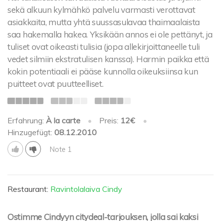
sekä alkuun kylmähkö palvelu varmasti verottavat
asiakkaita, mutta yhtä suussasulavaa thaimaalaista
saa hakemalla hakea. Yksikään annos ei ole pettänyt, ja
tuliset ovat oikeasti tulisia (jopa allekirjoittaneelle tuli
vedet silmiin ekstratulisen kanssa). Harmin paikka että
kokin potentiaali ei pääse kunnolla oikeuksiinsa kun
puitteet ovat puutteelliset.
Erfahrung:
À la carte
•
Preis:
12€
•
Hinzugefügt:
08.12.2010
Note 1
Restaurant:
Ravintolalaiva Cindy
Ostimme Cindyyn citydeal-tarjouksen, jolla sai kaksi