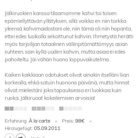
Jälkiruokien kanssa tilaamamme kahvi toi toisen
epämiellyttävän yllätyksen, sillä vaikka en niin tarkka
yleensä kahvimaidostani ole, niin tämä oli niin hapanta,
ettei edes lusikalla sekoittunut kahviin. Ihmetystä herätti
myös tarjoilijan totaalinen väliinpitämättömyys asian
suhteen, sain kyllä uuden kahvin, mutta asiaa ei edes
pahoiteltu. Jäi vähän huono loppuvaikutelma.
Kaiken kaikkiaan odotukset olivat ainakin itselläni liian
korkealla, ehkä satuin huonona päivänä, mutta hinnat
olivat mielestäni joka tapauksessa eri luokkaa kuin
ruoka. Jälkiruoat kokeilemisen arvoisia!
Erfahrung:
À la carte
•
Preis:
98€
•
Hinzugefügt:
05.09.2011