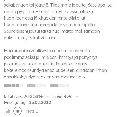
sellaisenaan tai jäätelö. Tilasimme lopulta jäätelöpallot,
mutta pyysimme kahvit niiden kanssa, ottaen
huomioon että jälkiruokien hinta olisi ollut
huomattavasti suurempi kuin yksi jäätelöpallo.
Seuralaiseni joutui tästä huolimatta maksamaan
erikseen myös kahvistaan.
Harmiseni taivaallisesta ruoasta huolimatta
päälimmäiseksi jäi mieleen ihmetys ja pettymys
jälkiruokien takia, enkä tiedä olenko valmis
kokeilemaan Cindyä enää uudelleen, ainakaan ilman
ennakkokyselyä ruokien saatavuudesta. :/
Erfahrung:
À la carte
•
Preis:
45€
•
Hinzugefügt:
15.02.2012
Note 1