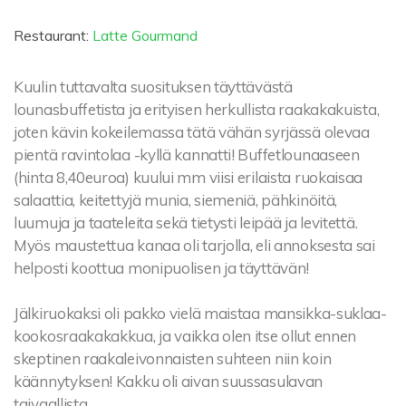
Restaurant:
Latte Gourmand
Kuulin tuttavalta suosituksen täyttävästä
lounasbuffetista ja erityisen herkullista raakakakuista,
joten kävin kokeilemassa tätä vähän syrjässä olevaa
pientä ravintolaa -kyllä kannatti! Buffetlounaaseen
(hinta 8,40euroa) kuului mm viisi erilaista ruokaisaa
salaattia, keitettyjä munia, siemeniä, pähkinöitä,
luumuja ja taateleita sekä tietysti leipää ja levitettä.
Myös maustettua kanaa oli tarjolla, eli annoksesta sai
helposti koottua monipuolisen ja täyttävän!
Jälkiruokaksi oli pakko vielä maistaa mansikka-suklaa-
kookosraakakakkua, ja vaikka olen itse ollut ennen
skeptinen raakaleivonnaisten suhteen niin koin
käännytyksen! Kakku oli aivan suussasulavan
taivaallista.