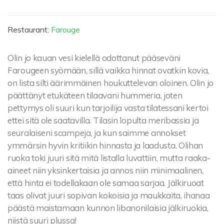
Restaurant:
Farouge
Olin jo kauan vesi kielellä odottanut pääseväni
Farougeen syömään, sillä vaikka hinnat ovatkin kovia,
on lista silti äärimmäinen houkuttelevan oloinen. Olin jo
päättänyt etukäteen tilaavani hummeria, joten
pettymys oli suuri kun tarjoilija vasta tilatessani kertoi
ettei sitä ole saatavilla. Tilasin lopulta meribassia ja
seuralaiseni scampeja, ja kun saimme annokset
ymmärsin hyvin kritiikin hinnasta ja laadusta. Olihan
ruoka toki juuri sitä mitä listalla luvattiin, mutta raaka-
aineet niin yksinkertaisia ja annos niin minimaalinen,
että hinta ei todellakaan ole samaa sarjaa. Jälkiruoat
taas olivat juuri sopivan kokoisia ja maukkaita, ihanaa
päästä maistamaan kunnon libanonilaisia jälkiruokia,
niistä suuri plussa!