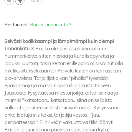
Note 2
Restaurant:
Rocca Linnankatu 3
Selvästi kodikkaampi ja lämpimämpi kuin aiempi
Linnankatu 3.
Ruoka oli suussasulavaa (alkuun
hummerikeitto, sitten nieriää ja kurpitsapyrettä ja
lopuksi juustot), tosin keiton esillepano olisi voinut olla
mielikuvituksekkaampi. Palvelu kuitenkin kerrassaan
ala-arvoista. Tarjoilijat aivan "pihalla" työstään,
epävarmoja ja osa vain säntäili paikasta toiseen.
Juustoista kysyttäessä miestarjoilija katsoi seinää ja
mumisi "Katsotaan... katsotaan... siinä on sellaista
valkoista ja sitten sellaista sinivalkoista". Kysyessäni
onko laatuja siis kaksi, tarjoilija vastasi "Juu,
periaatteessa.". Ei hirveän vakuuttava fiilis jäänyt.
Ruoan ja tunnelman puolesta suosittelisin kyllä,