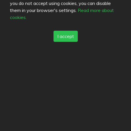
you do not accept using cookies, you can disable
them in your browser's settings.
Read more about
Bookmarks
cookies.
Favorites
I accept
Elävän ravinnon Eliksiiri
Ravintola blanko
Farblegende lesen
Speisenqualität
Erfahrung
Preis-Leistungs-Verhältnis
Links
Hilfe
Feedback