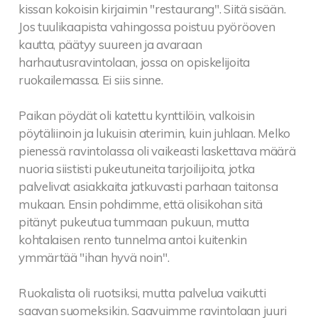
kissan kokoisin kirjaimin "restaurang". Siitä sisään.
Jos tuulikaapista vahingossa poistuu pyöröoven
kautta, päätyy suureen ja avaraan
harhautusravintolaan, jossa on opiskelijoita
ruokailemassa. Ei siis sinne.
Paikan pöydät oli katettu kynttilöin, valkoisin
pöytäliinoin ja lukuisin aterimin, kuin juhlaan. Melko
pienessä ravintolassa oli vaikeasti laskettava määrä
nuoria siististi pukeutuneita tarjoilijoita, jotka
palvelivat asiakkaita jatkuvasti parhaan taitonsa
mukaan. Ensin pohdimme, että olisikohan sitä
pitänyt pukeutua tummaan pukuun, mutta
kohtalaisen rento tunnelma antoi kuitenkin
ymmärtää "ihan hyvä noin".
Ruokalista oli ruotsiksi, mutta palvelua vaikutti
saavan suomeksikin. Saavuimme ravintolaan juuri