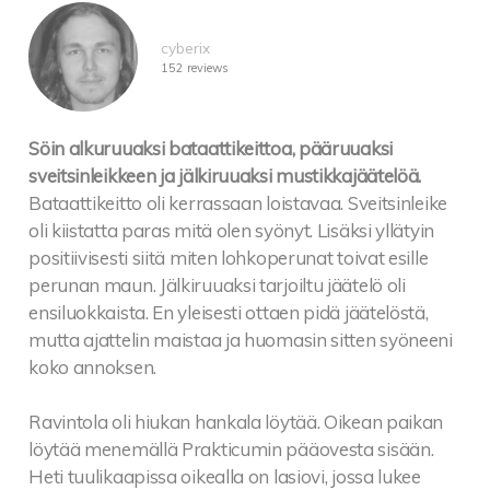
cyberix
152 reviews
Söin alkuruuaksi bataattikeittoa, pääruuaksi
sveitsinleikkeen ja jälkiruuaksi mustikkajäätelöä.
Bataattikeitto oli kerrassaan loistavaa. Sveitsinleike
oli kiistatta paras mitä olen syönyt. Lisäksi yllätyin
positiivisesti siitä miten lohkoperunat toivat esille
perunan maun. Jälkiruuaksi tarjoiltu jäätelö oli
ensiluokkaista. En yleisesti ottaen pidä jäätelöstä,
mutta ajattelin maistaa ja huomasin sitten syöneeni
koko annoksen.
Ravintola oli hiukan hankala löytää. Oikean paikan
löytää menemällä Prakticumin pääovesta sisään.
Heti tuulikaapissa oikealla on lasiovi, jossa lukee