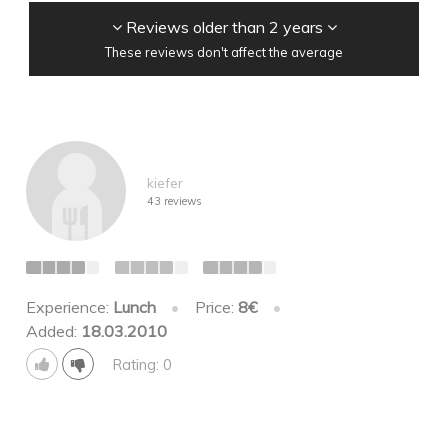
Reviews older than 2 years
These reviews don't affect the average
kiefer
43 reviews
Experience:
Lunch
•
Price:
8€
•
Added:
18.03.2010
Rating: 0