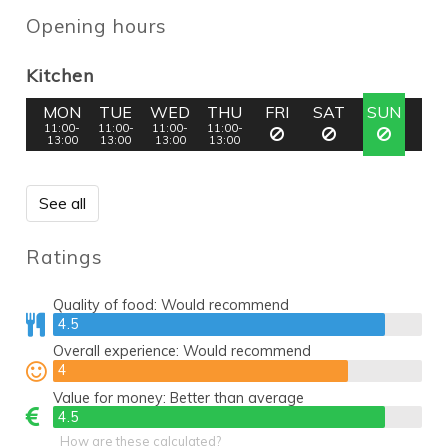
Opening hours
Kitchen
MON
TUE
WED
THU
FRI
SAT
SUN
11:00-
11:00-
11:00-
11:00-
13:00
13:00
13:00
13:00
See all
Ratings
Quality of food:
Would recommend
4.5
4.5
Overall experience:
Would recommend
4
4
Value for money:
Better than average
4.5
4.5
How are these calculated?