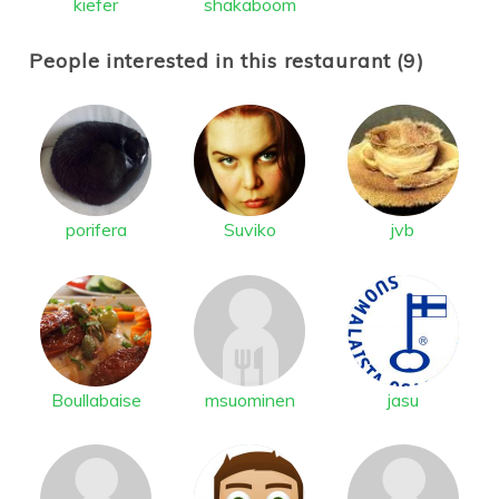
kiefer
shakaboom
People interested in this restaurant (9)
porifera
Suviko
jvb
Boullabaise
msuominen
jasu