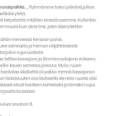
lounaspaikka.
_ Ryhmämme totesi päivänä,jolloin
kaalikääryleitä.
i tietysti,että mitähän einestä saamme. Kuitenkin
tain muuta kuin atria tms. joten kääryleetkin
i tähän mennessä Keravan paras.
tulee sameasta ja hieman väljähtäneestä
 tarjoilun sujuvuudesta.
aa laittaa kassajono ja lämminruokajono erikseen.
elko kauan samassa jonossa. Myös ruuan
 hankalaa sikäli,että oli pakko mennä kassajonon
 lisää.Muuten osa lautasella olevista ruuista olisi
kkaat olivat toisilleen kohteliaita ja tämäkin sujui.
korjausta ko.asiaan.
kouluarvosanan 9.