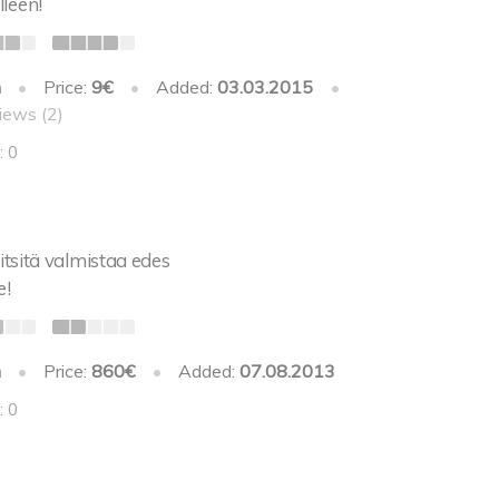
leen!
h
•
Price:
9€
•
Added:
03.03.2015
•
iews (2)
: 0
iitsitä valmistaa edes
e!
h
•
Price:
860€
•
Added:
07.08.2013
: 0