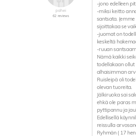
-jono edelleen pit
pahei
-miksi keitto anno
62 reviews
santsata. (emme o
sijoittakaa se va
-juomat on todel
keskeltä hakemaa
-ruuan santsaami
Nämä kaikki seik
todellakaan ollu
alhaisimman arv
Ruisleipä oli tode
olevan tuoreita.
Jälkiruoka sai s
ehkä ole paras m
pyttipannu ja jau
Edellisellä käynn
reissulla arvosan
Ryhmän ( 17 hen