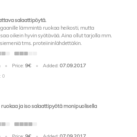
attava salaattipöytä.
egaanille lämmintä ruokaa heikosti, mutta
saa oikein hyvin syötävää. Aina ollut tarjolla mm.
 siemeniä tms. proteiininlähdettäkin.
h
•
Price:
9€
•
Added:
07.09.2017
: 0
ruokaa ja iso salaattipyötä monipuolisella
h
•
Price:
9€
•
Added:
07.09.2017