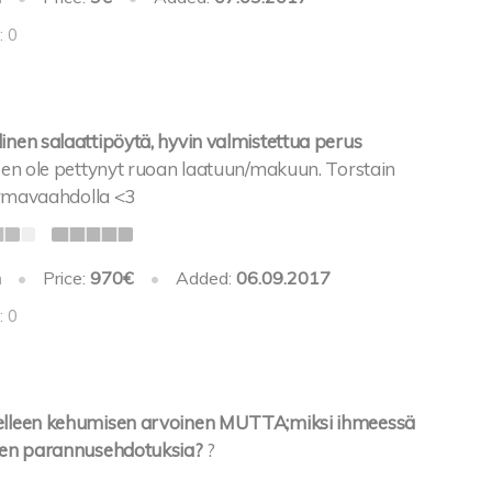
: 0
inen salaattipöytä, hyvin valmistettua perus
en ole pettynyt ruoan laatuun/makuun. Torstain
 kermavaahdolla <3
h
•
Price:
970€
•
Added:
06.09.2017
: 0
delleen kehumisen arvoinen MUTTA;miksi ihmeessä
keen parannusehdotuksia?
?