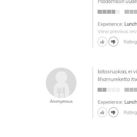
Palaamisiin uudel
Experience:
Lunc
View previous rev
Rating
laitosruokaa, ei v
lihamureketta its
Anonymous
Experience:
Lunc
Rating