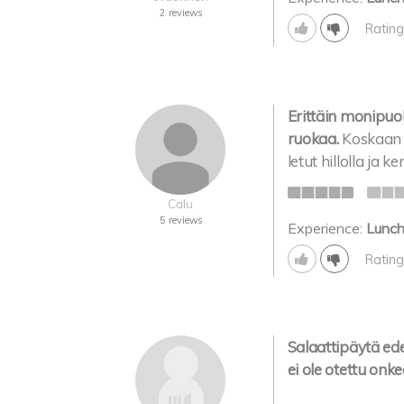
2 reviews
Rating
Erittäin monipuol
ruokaa.
Koskaan 
letut hillolla ja
Calu
5 reviews
Experience:
Lunc
Rating
Salaattipäytä e
ei ole otettu on