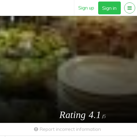
Sign up
Sign in
Rating
4.1
/
5
Report incorrect information