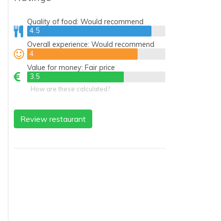
Quality of food:
Would recommend
4.5
4.5
Overall experience:
Would recommend
4
4
Value for money:
Fair price
3.5
3.5
How are these calculated?
Review restaurant