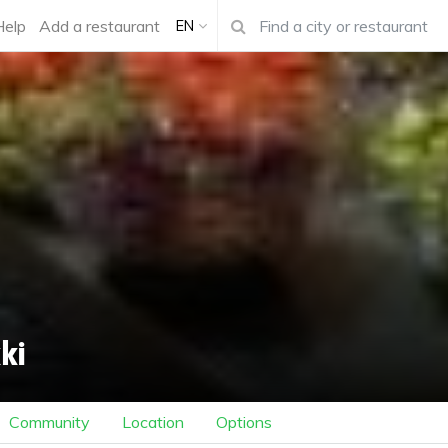
Help
Add a restaurant
EN
ki
Community
Location
Options