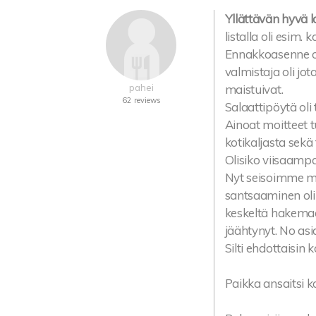
Yllättävän hyvä 
listalla oli esim. 
Ennakkoasenne ol
valmistaja oli jo
pahei
maistuivat.
62 reviews
Salaattipöytä ol
Ainoat moitteet 
kotikaljasta sekä
Olisiko viisaamp
Nyt seisoimme m
santsaaminen oli
keskeltä hakemaan
jäähtynyt. No asia
Silti ehdottaisin 
Paikka ansaitsi 