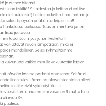
kä ja etenee hitaasti
stellaan tiskiltä? Se hidastaa ja keittoa ei voi itse
le alakoululaisia!) Laittakaa keitto isoon pataan ja
ikka salaattipöydän päähän tai leipien luo!!
la hankalassa paikassa. Taas on mentävä jonon
n lisää juotavaa
nen tapahtuu myös jonon keskeltä !!
at vaikuttavat ruuan lämpötilaan, mikä ei
t paras mahdollinen. Se sai ryhmältämme
osanan.
lla kuivunutta vaikka minulle vakuutettiin leipien
alaattipöydän kanssa parhaat arvosanat. Sehän ei
ahdollinen tulos. Lämminruokavaihtoehtoina olleet
helihakastike eivät sykähdyttäneet.
illä vuosi sitten annoimme arvosanan 9 mutta tällä
a oli enää 8+.
k) puolesta