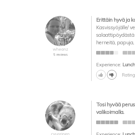
Erittäin hyvä ja k
Kasvissyöjälle/ v
salaattipöydästä 
herneitä, papuja,
wheanz
5 reviews
Experience:
Lunc
Rating
Tosi hyvää perus 
valikoimalla.
cvuorinen
Experience:
Lunc