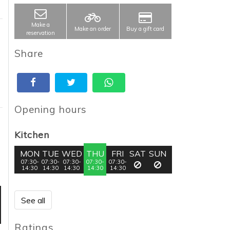
Make a
Make an order
Buy a gift card
reservation
Share
Opening hours
Kitchen
MON
TUE
WED
THU
FRI
SAT
SUN
07:30-
07:30-
07:30-
07:30-
07:30-
14:30
14:30
14:30
14:30
14:30
See all
Ratings