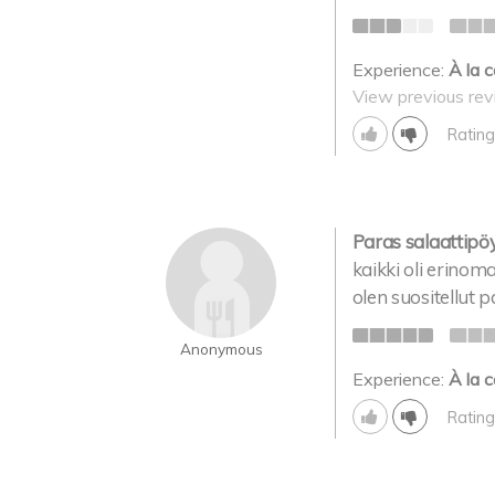
Experience:
À la c
View previous rev
Rating
Paras salaattipöy
kaikki oli erino
olen suositellut pa
Anonymous
Experience:
À la c
Rating