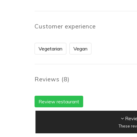
Customer experience
Vegetarian
Vegan
Reviews
(
8
)
Review restaurant
Revie
These rev