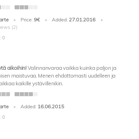
arte
•
Price:
9€
•
Added:
27.01.2016
•
iews (2)
: 0
tä aikoihin!
Valinnanvaraa vaikka kuinka paljon ja
maisen maistuvaa. Menen ehdottomasti uudelleen ja
ikkaa kaikille ystävillenikin.
arte
•
Added:
16.06.2015
: 0