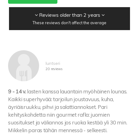
Reviews older than 2 years
These reviews don't affect the average
luntseri
20 reviews
9 - 14 v.
lasten kanssa lauantain myöhäinen lounas.
Kaikki superhyvää: tarjoilun joustavuus, kuha,
äyriäisruukku, pihvi ja salattiannokset. Pari
kehityskohdetta niin gourmet rafla: juomien
suositukset ja väliannos jos ruoka kestää yli 30 min.
Mikkelin paras tähän mennessä - selkeesti.