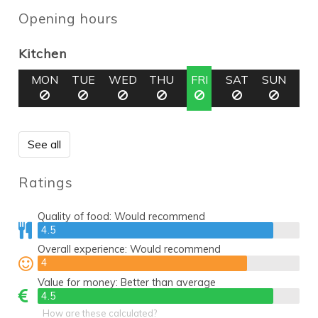
Opening hours
Kitchen
MON
TUE
WED
THU
FRI
SAT
SUN
See all
Ratings
Quality of food:
Would recommend
4.5
4.5
Overall experience:
Would recommend
4
4
Value for money:
Better than average
4.5
4.5
How are these calculated?