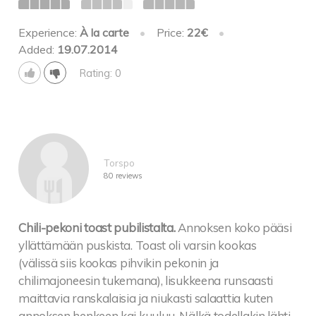
Experience:
À la carte
•
Price:
22€
•
Added:
19.07.2014
Rating: 0
Torspo
80 reviews
Chili-pekoni toast pubilistalta.
Annoksen koko pääsi
yllättämään puskista. Toast oli varsin kookas
(välissä siis kookas pihvikin pekonin ja
chilimajoneesin tukemana), lisukkeena runsaasti
maittavia ranskalaisia ja niukasti salaattia kuten
annoksen henkeen kai kuuluu. Nälkä todellakin lähti