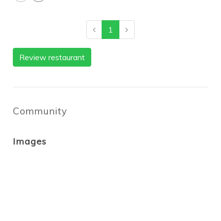
1
Review restaurant
Community
Images