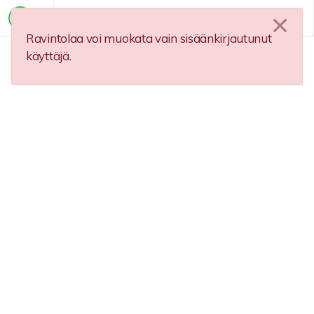
Ravintolaa voi muokata vain sisäänkirjautunut
käyttäjä.