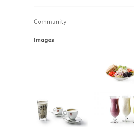
Community
Images