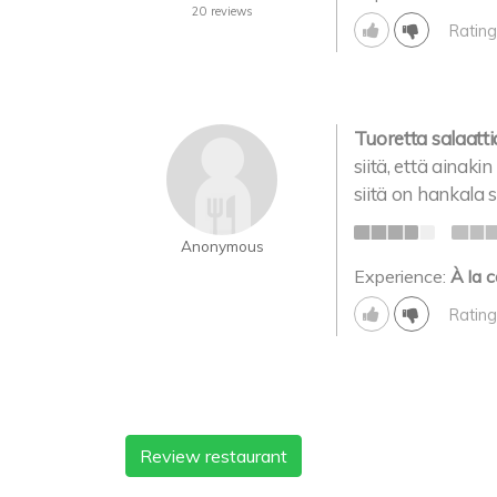
20 reviews
Rating
Tuoretta salaattia
siitä, että ainaki
siitä on hankala 
Anonymous
Experience:
À la c
Rating
Review restaurant