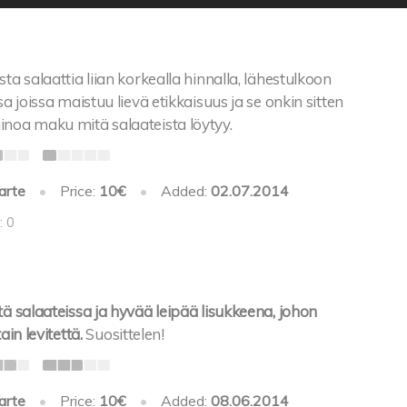
ta salaattia liian korkealla hinnalla, lähestulkoon
sa joissa maistuu lievä etikkaisuus ja se onkin sitten
inoa maku mitä salaateista löytyy.
arte
•
Price:
10€
•
Added:
02.07.2014
: 0
tä salaateissa ja hyvää leipää lisukkeena, johon
ain levitettä.
Suosittelen!
arte
•
Price:
10€
•
Added:
08.06.2014