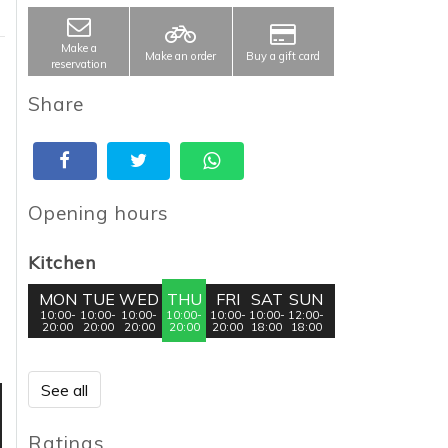
Make a
Make an order
Buy a gift card
reservation
Share
Opening hours
Kitchen
MON
TUE
WED
THU
FRI
SAT
SUN
10:00-
10:00-
10:00-
10:00-
10:00-
10:00-
12:00-
20:00
20:00
20:00
20:00
20:00
18:00
18:00
See all
Ratings