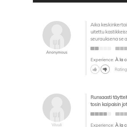
Aika keskinkertais
uitettu kastikkeis
seurauksena se a
Anonymous
Experience:
À la c
Rating
Runsaasti täyttei
tosin kaipaisin jot
Viivuli
Experience:
À la c