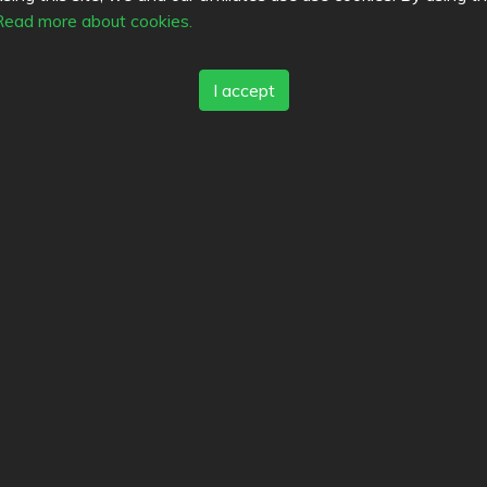
Read more about cookies.
I accept
Bryggman´s Restaurant & Deli
Latte Cafe
4.4
4.1
/
/
5
5
s
Top Cities
Helsinki
München
Köln
ack
Tampere
Turku
Espoo
Ta
of service
Vantaa
Oulu
Kuopio
Laht
ct
Jyväskylä
Pori
Hämeenlin
y policy
Rovaniemi
Vaasa
Porvoo
es
Seinäjoki
Kotka
Mikkeli