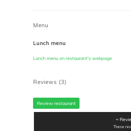
Menu
Lunch menu
Lunch menu on restaurant's webpage
Reviews
(
3
)
Review restaurant
Revie
These rev