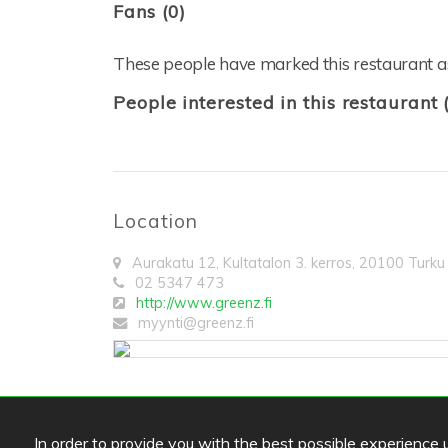
Fans (0)
These people have marked this restaurant as
People interested in this restaurant 
Location
Aurakatu 12, Kultatalon 3. kerros
,
20100
Turku
02 5347 473
http://www.greenz.fi
myynti@greenz.fi
In order to provide you with the best possible experience us