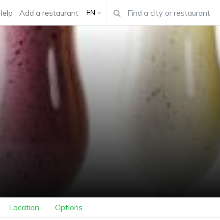
Help
Add a restaurant
EN
Location
Options