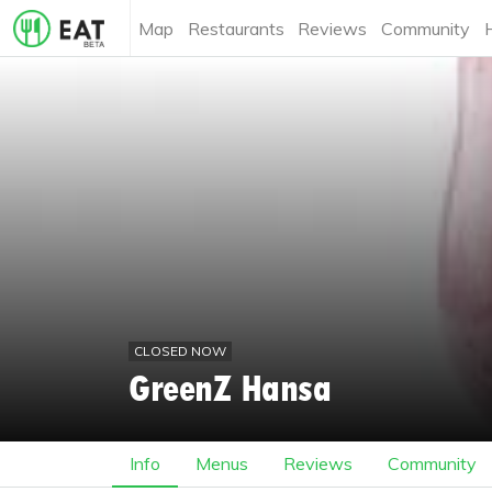
Map
Restaurants
Reviews
Community
CLOSED NOW
GreenZ Hansa
Info
Menus
Reviews
Community