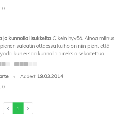
: 0
 ja kunnolla lisukkeita.
Oikein hyvää. Ainoa miinus
n pienen salaatin ottaessa kulho on niin pieni, että
syödä, kun ei saa kunnolla aineksia sekoitettua.
arte
•
Added:
19.03.2014
: 0
1