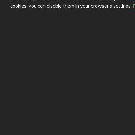
cookies, you can disable them in your browser's settings.
Options
Café BrownZ
3.7
/
5
Review color legend
Link
Food quality
Help
Experience
Feedb
Value for money
Terms 
Conta
Privac
Cooki
Blogs