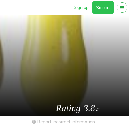
Sign up
Sign in
Rating
3.8
/
5
Report incorrect information