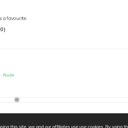
 a favourite.
(0)
-
Route
ing this site, we and our affiliates use use cookies. By using t