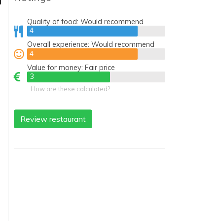
Quality of food:
Would recommend
4
4
Overall experience:
Would recommend
4
4
Value for money:
Fair price
3
3
How are these calculated?
Review restaurant