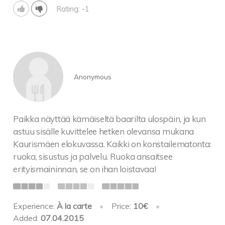
Rating: -1
Anonymous
Paikka näyttää kämäiseltä baarilta ulospäin, ja kun
astuu sisälle kuvittelee hetken olevansa mukana
Kaurismäen elokuvassa. Kaikki on konstailematonta:
ruoka, sisustus ja palvelu. Ruoka ansaitsee
erityismaininnan, se on ihan loistavaa!
Experience:
À la carte
•
Price:
10€
•
Added:
07.04.2015