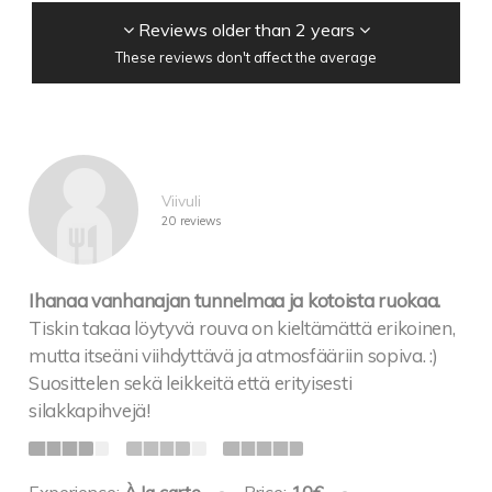
Reviews older than 2 years
These reviews don't affect the average
Viivuli
20 reviews
Ihanaa vanhanajan tunnelmaa ja kotoista ruokaa.
Tiskin takaa löytyvä rouva on kieltämättä erikoinen,
mutta itseäni viihdyttävä ja atmosfääriin sopiva. :)
Suosittelen sekä leikkeitä että erityisesti
silakkapihvejä!
Experience:
À la carte
•
Price:
10€
•