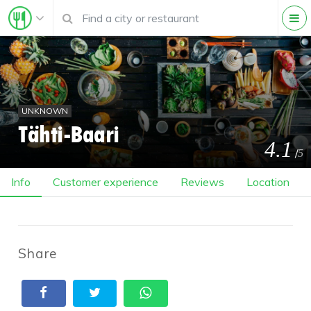
UNKNOWN
Tähti-Baari
4.1
/
5
Info
Customer experience
Reviews
Location
Share