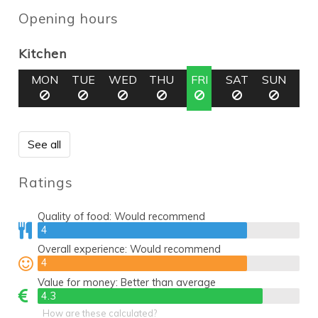
Opening hours
Kitchen
MON
TUE
WED
THU
FRI
SAT
SUN
See all
Ratings
Quality of food:
Would recommend
4
4
Overall experience:
Would recommend
4
4
Value for money:
Better than average
4.3
4.3
How are these calculated?