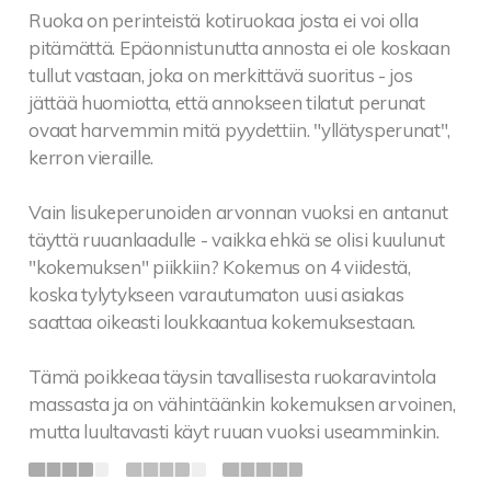
Ruoka on perinteistä kotiruokaa josta ei voi olla
pitämättä. Epäonnistunutta annosta ei ole koskaan
tullut vastaan, joka on merkittävä suoritus - jos
jättää huomiotta, että annokseen tilatut perunat
ovaat harvemmin mitä pyydettiin. "yllätysperunat",
kerron vieraille.
Vain lisukeperunoiden arvonnan vuoksi en antanut
täyttä ruuanlaadulle - vaikka ehkä se olisi kuulunut
"kokemuksen" piikkiin? Kokemus on 4 viidestä,
koska tylytykseen varautumaton uusi asiakas
saattaa oikeasti loukkaantua kokemuksestaan.
Tämä poikkeaa täysin tavallisesta ruokaravintola
massasta ja on vähintäänkin kokemuksen arvoinen,
mutta luultavasti käyt ruuan vuoksi useamminkin.