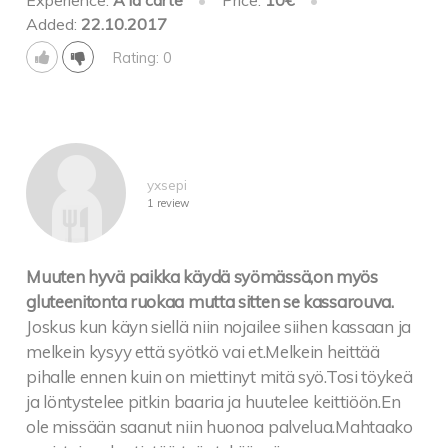
Added:
22.10.2017
Rating: 0
yxsepi
1 review
Muuten hyvä paikka käydä syömässä,on myös
gluteenitonta ruokaa mutta sitten se kassarouva.
Joskus kun käyn siellä niin nojailee siihen kassaan ja
melkein kysyy että syötkö vai et.Melkein heittää
pihalle ennen kuin on miettinyt mitä syö.Tosi töykeä
ja löntystelee pitkin baaria ja huutelee keittiöön.En
ole missään saanut niin huonoa palvelua.Mahtaako