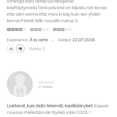
omistaja edes tietää työntekijänsä
käyttäytymistä.Tänä päivänä on kilpailu niin kovaa
että olen varma että moni ei käy kuin sen yhden
kerran.Pisteet tälle rouvalle miinus 0.
Experience:
À la carte
•
Added:
22.07.2016
Rating: 0
vonrosen
17 reviews
Loistavat ,kuin äidin tekemät, kaalikääryleet.
Kassan
rouva ei mielestäni ole töykeä vaan COOL !