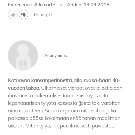
Experience:
À la carte
•
Added:
13.03.2015
Rating: 0
Anonymous
Katoavaa kansanperinnettä, aito ruoka-baari 40-
vuoden takaa.
Ulkomaiset vieraat ovat olleet aidon
ihastuneita kokemuksestaan - siis myös siitä
legendaarisen tylystä kassasta (josta toki varoitan
aina etukäteen). Sekin on jotain mitä ei ihan joka
paikassa pääse kokemaan enää tähän maailman
aikaan. Miten tylyä, riippuu ilmeisesti päivästä...