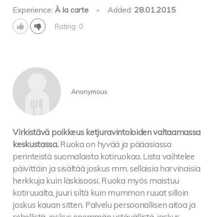
Experience:
À la carte
•
Added:
28.01.2015
Rating: 0
Anonymous
Virkistävä poikkeus ketjuravintoloiden valtaamassa
keskustassa.
Ruoka on hyvää ja pääasiassa
perinteistä suomalaista kotiruokaa. Lista vaihtelee
päivittäin ja sisältää joskus mm. sellaisia harvinaisia
herkkuja kuin läskisoosi. Ruoka myös maistuu
kotiruualta, juuri siltä kuin mummon ruuat silloin
joskus kauan sitten. Palvelu persoonallisen aitoa ja
rehellistä, joskus enemmän ystävällistä, joskus