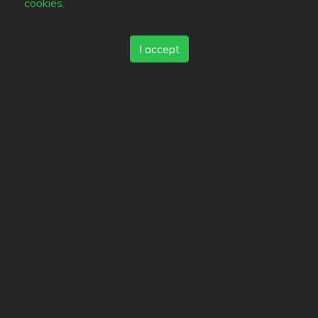
cookies.
favourite.
People interested in this restaurant (0)
I accept
Location
Puutarhakatu 15
,
20100
Turku
-
Route
(02) 231 9046
Options
Hiivari
3.9
/
5