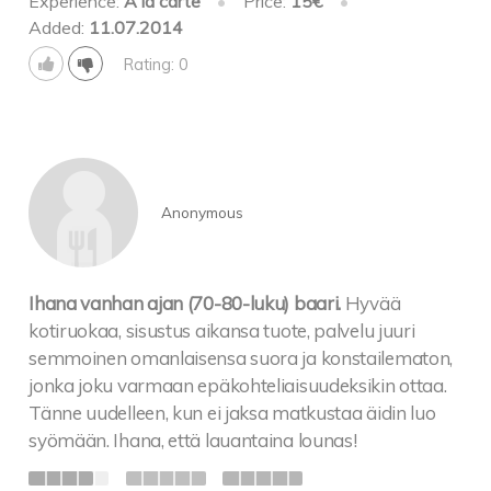
Experience:
À la carte
•
Price:
15€
•
Added:
11.07.2014
Rating: 0
Anonymous
Ihana vanhan ajan (70-80-luku) baari.
Hyvää
kotiruokaa, sisustus aikansa tuote, palvelu juuri
semmoinen omanlaisensa suora ja konstailematon,
jonka joku varmaan epäkohteliaisuudeksikin ottaa.
Tänne uudelleen, kun ei jaksa matkustaa äidin luo
syömään. Ihana, että lauantaina lounas!