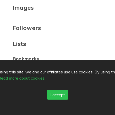
Images
Followers
Lists
Bookmarks
ing this site, we and our affiliates use use cookies. By using t
Favorites
Read more about cookies.
I accept
s
Top Cities
Helsinki
München
Köln