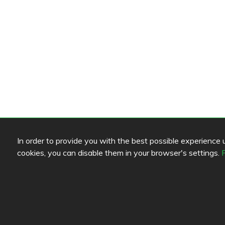
In order to provide you with the best possible experience us
cookies, you can disable them in your browser's settings.
Review color legend
Link
Food quality
Help