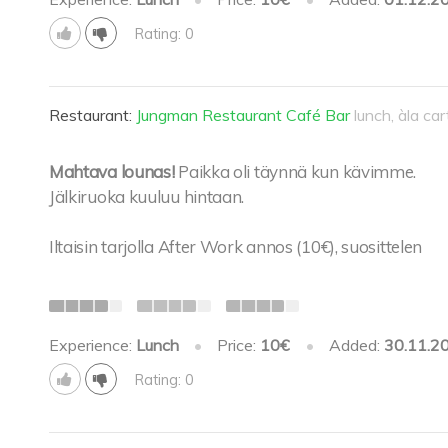
Rating: 0
Restaurant:
Jungman Restaurant Café Bar
lunch, àla ca
Mahtava lounas!
Paikka oli täynnä kun kävimme.
Jälkiruoka kuuluu hintaan.
Iltaisin tarjolla After Work annos (10€), suosittelen
Experience:
Lunch
•
Price:
10€
•
Added:
30.11.2
Rating: 0