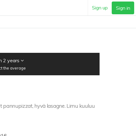
Sign up
Sign in
n 2 years
ct the average
t pannupizzat, hyvä lasagne. Limu kuuluu
016