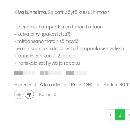
Kiva tunnelma.
Salaattipöytä kuului hintaan.
- pienehkö hampurilainen tähän hintaan.
- kuiva pihvi (pakastettu?)
- mitäänsanomaton sämpylä
- ei minkäänlaista kastiketta hampurilaisen välissä
+ annokseen kuului 2 dippiä
+ ranskalaiset hyviä ja rapeita
Experience:
À la carte
•
Price:
18€
•
Added:
30.1
Rating: 0
1