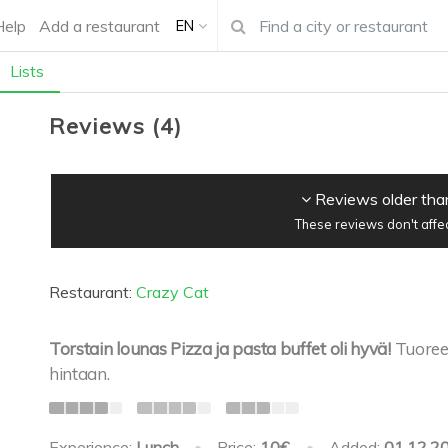
Help
Add a restaurant
EN
Lists
Reviews
(
4
)
Reviews older tha
These reviews don't affe
Restaurant:
Crazy Cat
Torstain lounas Pizza ja pasta buffet oli hyvä!
Tuoree
hintaan.
Experience:
Lunch
•
Price:
10€
•
Added:
01.12.2