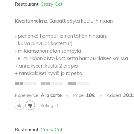
Restaurant:
Crazy Cat
Kiva tunnelma.
Salaattipöytä kuului hintaan.
- pienehkö hampurilainen tähän hintaan.
- kuiva pihvi (pakastettu?)
- mitäänsanomaton sämpylä
- ei minkäänlaista kastiketta hampurilaisen välissä
+ annokseen kuului 2 dippiä
+ ranskalaiset hyviä ja rapeita
Experience:
À la carte
•
Price:
18€
•
Added:
30.1
Rating: 0
Restaurant:
Crazy Cat