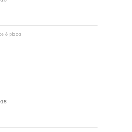
rte & pizza
016