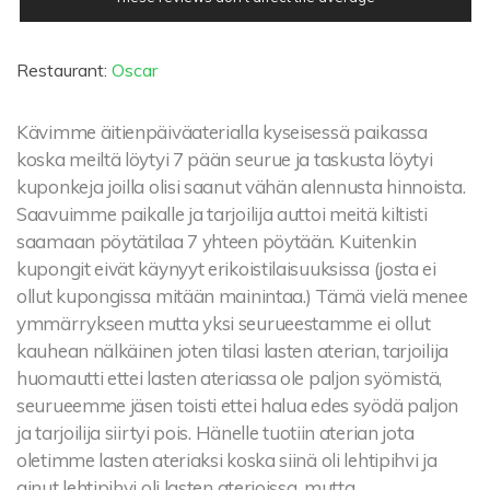
Restaurant:
Oscar
Kävimme äitienpäiväaterialla kyseisessä paikassa
koska meiltä löytyi 7 pään seurue ja taskusta löytyi
kuponkeja joilla olisi saanut vähän alennusta hinnoista.
Saavuimme paikalle ja tarjoilija auttoi meitä kiltisti
saamaan pöytätilaa 7 yhteen pöytään. Kuitenkin
kupongit eivät käynyyt erikoistilaisuuksissa (josta ei
ollut kupongissa mitään mainintaa.) Tämä vielä menee
ymmärrykseen mutta yksi seurueestamme ei ollut
kauhean nälkäinen joten tilasi lasten aterian, tarjoilija
huomautti ettei lasten ateriassa ole paljon syömistä,
seurueemme jäsen toisti ettei halua edes syödä paljon
ja tarjoilija siirtyi pois. Hänelle tuotiin aterian jota
oletimme lasten ateriaksi koska siinä oli lehtipihvi ja
ainut lehtipihvi oli lasten aterioissa, mutta