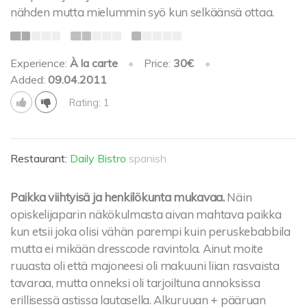
nähden mutta mielummin syö kun selkäänsä ottaa.
Experience:
À la carte
•
Price:
30€
•
Added:
09.04.2011
Rating: 1
Restaurant:
Daily Bistro
spanish
Paikka viihtyisä ja henkilökunta mukavaa.
Näin
opiskelijaparin näkökulmasta aivan mahtava paikka
kun etsii joka olisi vähän parempi kuin peruskebabbila
mutta ei mikään dresscode ravintola. Ainut moite
ruuasta oli että majoneesi oli makuuni liian rasvaista
tavaraa, mutta onneksi oli tarjoiltuna annoksissa
erillisessä astissa lautasella. Alkuruuan + pääruan