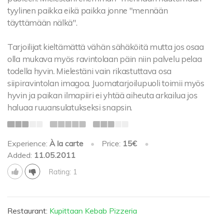
tyylinen paikka eikä paikka jonne "mennään
täyttämään nälkä".
Tarjoilijat kieltämättä vähän sähäköitä mutta jos osaa
olla mukava myös ravintolaan päin niin palvelu pelaa
todella hyvin. Mielestäni vain rikastuttava osa
siipiravintolan imagoa. Juomatarjoilupuoli toimii myös
hyvin ja paikan ilmapiiri ei yhtää aiheuta arkailua jos
haluaa ruuansulatukseksi snapsin.
Experience:
À la carte
•
Price:
15€
•
Added:
11.05.2011
Rating: 1
Restaurant:
Kupittaan Kebab Pizzeria