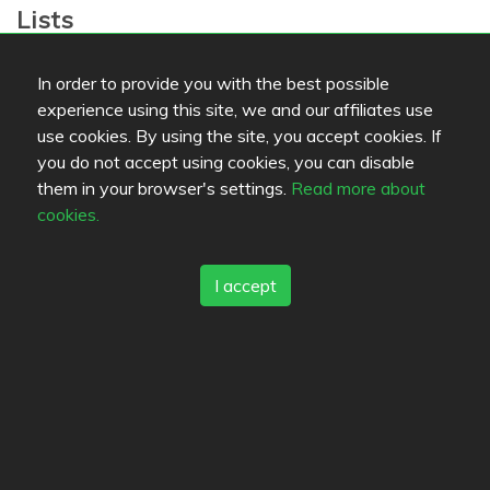
Lists
Bookmarks
In order to provide you with the best possible
experience using this site, we and our affiliates use
Elävän ravinnon Eliksiiri
Ravintola Julinia
use cookies. By using the site, you accept cookies. If
Mami
you do not accept using cookies, you can disable
them in your browser's settings.
Read more about
cookies.
Favorites
I accept
Review color legend
Food quality
Experience
Value for money