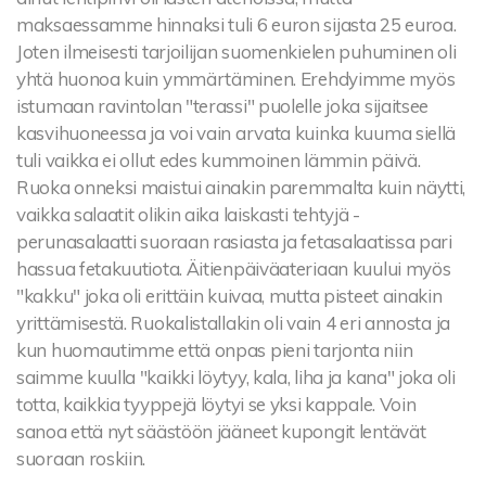
maksaessamme hinnaksi tuli 6 euron sijasta 25 euroa.
Joten ilmeisesti tarjoilijan suomenkielen puhuminen oli
yhtä huonoa kuin ymmärtäminen. Erehdyimme myös
istumaan ravintolan "terassi" puolelle joka sijaitsee
kasvihuoneessa ja voi vain arvata kuinka kuuma siellä
tuli vaikka ei ollut edes kummoinen lämmin päivä.
Ruoka onneksi maistui ainakin paremmalta kuin näytti,
vaikka salaatit olikin aika laiskasti tehtyjä -
perunasalaatti suoraan rasiasta ja fetasalaatissa pari
hassua fetakuutiota. Äitienpäiväateriaan kuului myös
"kakku" joka oli erittäin kuivaa, mutta pisteet ainakin
yrittämisestä. Ruokalistallakin oli vain 4 eri annosta ja
kun huomautimme että onpas pieni tarjonta niin
saimme kuulla "kaikki löytyy, kala, liha ja kana" joka oli
totta, kaikkia tyyppejä löytyi se yksi kappale. Voin
sanoa että nyt säästöön jääneet kupongit lentävät
suoraan roskiin.