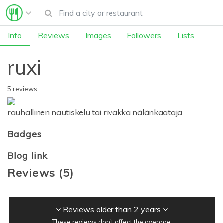
Info
Reviews
Images
Followers
Lists
ruxi
5 reviews
rauhallinen nautiskelu tai rivakka nälänkaataja
Badges
Blog link
Reviews
(
5
)
Reviews older than 2 years
These reviews don't affect the average