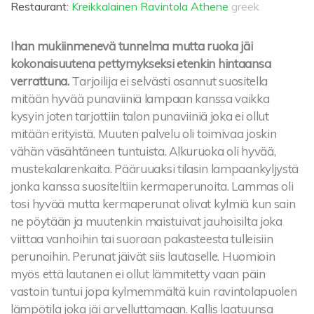
Restaurant:
Kreikkalainen Ravintola Athene
greek
Ihan mukiinmenevä tunnelma mutta ruoka jäi
kokonaisuutena pettymykseksi etenkin hintaansa
verrattuna.
Tarjoilija ei selvästi osannut suositella
mitään hyvää punaviiniä lampaan kanssa vaikka
kysyin joten tarjottiin talon punaviiniä joka ei ollut
mitään erityistä. Muuten palvelu oli toimivaa joskin
vähän väsähtäneen tuntuista. Alkuruoka oli hyvää,
mustekalarenkaita. Pääruuaksi tilasin lampaankyljystä
jonka kanssa suositeltiin kermaperunoita. Lammas oli
tosi hyvää mutta kermaperunat olivat kylmiä kun sain
ne pöytään ja muutenkin maistuivat jauhoisilta joka
viittaa vanhoihin tai suoraan pakasteesta tulleisiin
perunoihin. Perunat jäivät siis lautaselle. Huomioin
myös että lautanen ei ollut lämmitetty vaan päin
vastoin tuntui jopa kylmemmältä kuin ravintolapuolen
lämpötila joka jäi arvelluttamaan. Kallis laatuunsa