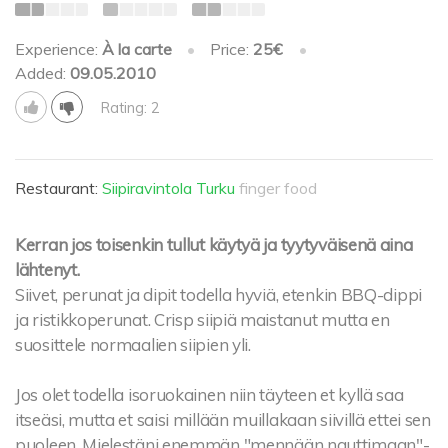
Experience:
À la carte
•
Price:
25€
•
Added:
09.05.2010
Rating: 2
Restaurant:
Siipiravintola Turku
finger food
Kerran jos toisenkin tullut käytyä ja tyytyväisenä aina
lähtenyt.
Siivet, perunat ja dipit todella hyviä, etenkin BBQ-dippi
ja ristikkoperunat. Crisp siipiä maistanut mutta en
suosittele normaalien siipien yli.
Jos olet todella isoruokainen niin täyteen et kyllä saa
itseäsi, mutta et saisi millään muillakaan siivillä ettei sen
puoleen. Mielestäni enemmän "mennään nauttimaan"-