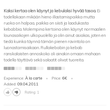
Kaksi kertaa olen käynyt ja kebulaksi hyvää tasoa.
Ei
todellakaan mikään hieno illastamispaikka mutta
ruoka on halpaa, paikka on siisti ja laadukasta
kebabbia. Molempina kertoina olen käynyt normaalien
lounasaikojen ulkopuolella ja olin ainut asiakas, joten en
tiedä kuinka täynnä tämän pienen ravintola on
luonastamisaikaan. Rullakebabin ja kebab
ranskalaisten annoskoko oli ainakin omaan mahaan
todella täyttävä sekä salaatit olivat tuoreita.
Experience:
À la carte
•
Price:
6€
•
Added:
09.04.2011
Rating: 1