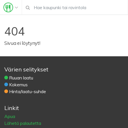
404
Sivua ei löytynyt!
Värien selitykset
Ruuan laatu
Kokemus
Hinta/laatu-suhde
Linkit
Apua
Lähetä palautetta