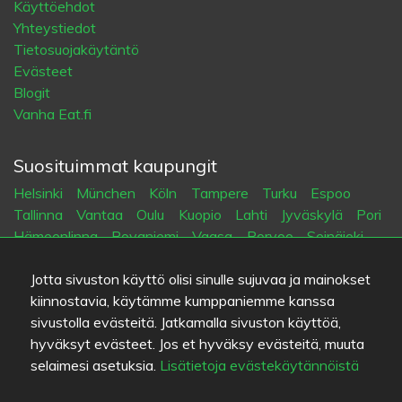
Käyttöehdot
Yhteystiedot
Tietosuojakäytäntö
Evästeet
Blogit
Vanha Eat.fi
Suosituimmat kaupungit
Helsinki
München
Köln
Tampere
Turku
Espoo
Tallinna
Vantaa
Oulu
Kuopio
Lahti
Jyväskylä
Pori
Hämeenlinna
Rovaniemi
Vaasa
Porvoo
Seinäjoki
Kotka
Mikkeli
Jotta sivuston käyttö olisi sinulle sujuvaa ja mainokset
kiinnostavia, käytämme kumppaniemme kanssa
Kieli
sivustolla evästeitä. Jatkamalla sivuston käyttöä,
FI
SV
EN
DE
hyväksyt evästeet. Jos et hyväksy evästeitä, muuta
selaimesi asetuksia.
Lisätietoja evästekäytännöistä