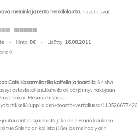
va meininki ja rento henkilökunta.
Toastit ovat
te
•
Hinta:
8€
•
Lisätty:
16.08.2011
ana: 0
aa Café Kasarmitorilla kaffella ja toastilla.
Shisha
ässyt ostoslistalleni..Kahvila oli pärjännyt näköjään
usti tiukan Hesarin testissä:
/nyt/artikkeli/Kuppiloiden+toastit+vertailussa/11352667742
e joutuu antaa sijainnista joka on hieman kaukana
ksi tuo Shisha on kallista (10e) jos meinaa yksin