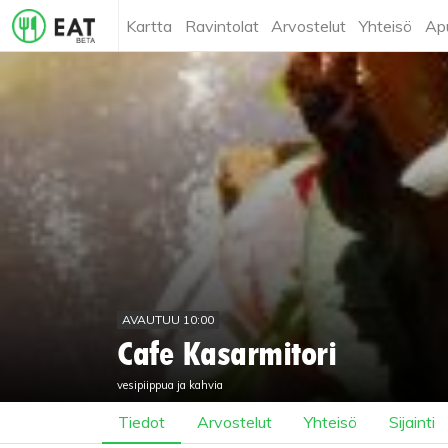
Kartta
Ravintolat
Arvostelut
Yhteisö
Ap
AVAUTUU 10:00
Cafe Kasarmitori
vesipiippua ja kahvia
Tiedot
Arvostelut
Yhteisö
Sijainti