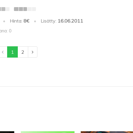
•
Hinta:
8€
•
Lisätty:
16.06.2011
ana: 0
1
2