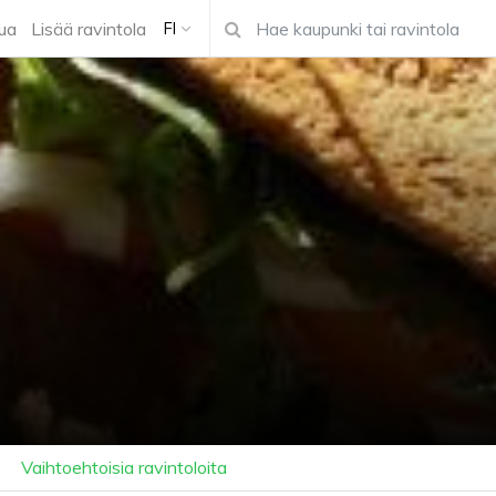
ua
Lisää ravintola
FI
Vaihtoehtoisia ravintoloita