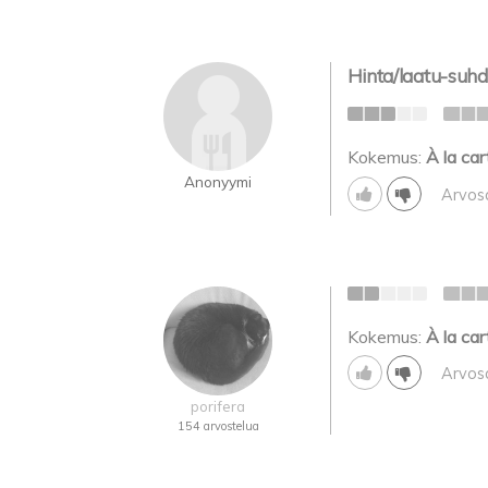
Hinta/laatu-suhde
Kokemus:
À la car
Anonyymi
Arvos
Kokemus:
À la car
Arvos
porifera
154 arvostelua