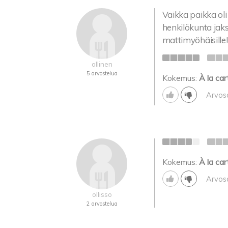
Vaikka paikka oli
henkilökunta jak
mattimyöhäisille! 
ollinen
5 arvostelua
Kokemus:
À la car
Arvos
Kokemus:
À la car
Arvos
ollisso
2 arvostelua