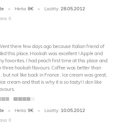
te
•
Hinta:
8€
•
Lisätty:
28.05.2012
ana: 0
ent there few days ago because Italian friend of
 this place. Hookah was excellent ! Apple and
 favorites. I had peach first time at this place and
p three hookah flavours. Coffee was better than
 , but not like back in France . Ice cream was great,
 ice cream and that is why it is so tasty! I don like
lavours.
te
•
Hinta:
9€
•
Lisätty:
10.05.2012
ana: 0