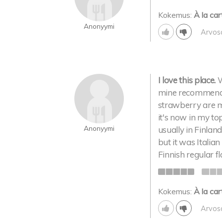
Kokemus:
À la car
Anonyymi
Arvos
I love this place.
W
mine recommended
strawberry are my
it's now in my to
Anonyymi
usually in Finland
but it was Italian
Finnish regular f
Kokemus:
À la car
Arvos