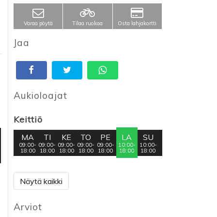
Varaa pöytä
Tilaa ruokaa
Osta lahjakortti
Jaa
Aukioloajat
Keittiö
MA
TI
KE
TO
PE
LA
SU
09:00-
09:00-
09:00-
09:00-
09:00-
10:00-
10:00-
18:00
18:00
18:00
18:00
18:00
18:00
18:00
Näytä kaikki
Arviot