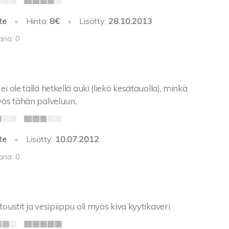
te
•
Hinta:
8€
•
Lisätty:
28.10.2013
ana: 0
i ole tällä hetkellä auki (liekö kesätauolla), minkä
yös tähän palveluun.
te
•
Lisätty:
10.07.2012
ana: 0
toustit ja vesipiippu oli myös kiva kyytikaveri