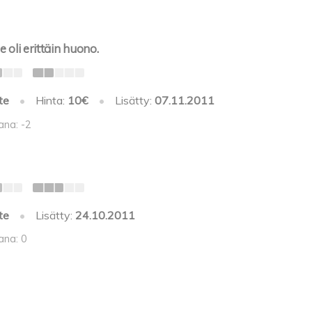
 oli erittäin huono.
te
•
Hinta:
10€
•
Lisätty:
07.11.2011
ana: -2
te
•
Lisätty:
24.10.2011
ana: 0