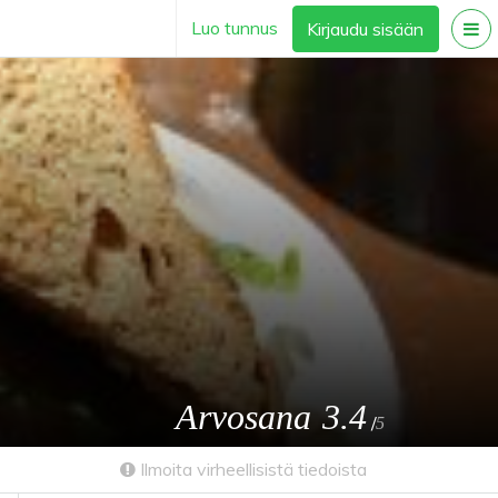
Luo tunnus
Kirjaudu sisään
Arvosana
3.4
/
5
Ilmoita virheellisistä tiedoista