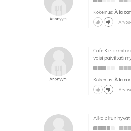
Kokemus:
À la car
Anonyymi
Arvos
Cafe Kasarmitori e
voisi päivittää m
Anonyymi
Kokemus:
À la car
Arvos
AIka pirun hyvät 