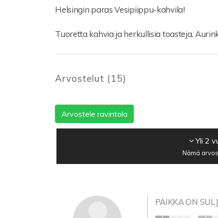
Helsingin paras Vesipiippu-kahvila!
Tuoretta kahvia ja herkullisia toasteja. Auri
Arvostelut
(
15
)
Arvostele ravintola
Yli 2 
Nämä arvost
PAIKKA ON SUL