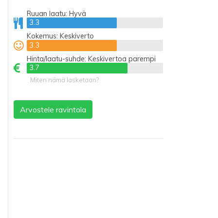
Ruuan laatu:
Hyvä
3.3
3.3
Kokemus:
Keskiverto
3.3
3.3
Hinta/laatu-suhde:
Keskivertoa parempi
3.7
3.7
Miten nämä lasketaan?
Arvostele ravintola