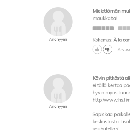
Mielettömän muka
maukkaita!
Anonyymi
Kokemus:
À la car
Arvos
Kävin pitkästä aik
ei tällä kertaa pä
hyvin myös tunnet
http://www.hs.fi
Anonyymi
Sapiskaa paikall
keskustasta. Lisä
sauhutella :(