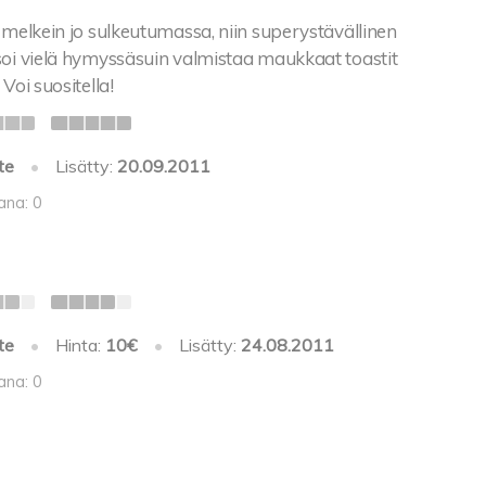
 melkein jo sulkeutumassa, niin superystävällinen
soi vielä hymyssäsuin valmistaa maukkaat toastit
Voi suositella!
te
•
Lisätty:
20.09.2011
ana: 0
te
•
Hinta:
10€
•
Lisätty:
24.08.2011
ana: 0