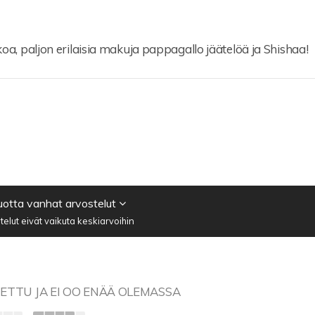
nkoa, paljon erilaisia makuja pappagallo jäätelöä ja Shishaa!
vuotta vanhat arvostelut
elut eivät vaikuta keskiarvoihin
JETTU JA EI OO ENÄÄ OLEMASSA