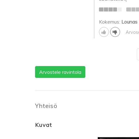
Kokemus:
Lounas
Arvos
Arvostele ravintola
Yhteisö
Kuvat