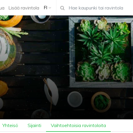
ua
Lisää ravintola
FI
Yhteisö
Sijainti
Vaihtoehtoisia ravintoloita