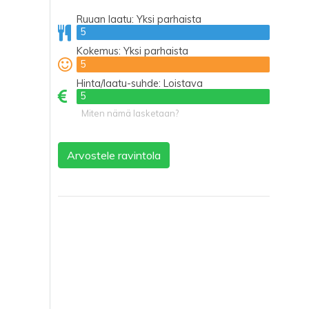
Ruuan laatu:
Yksi parhaista
5
5
Kokemus:
Yksi parhaista
5
5
Hinta/laatu-suhde:
Loistava
5
5
Miten nämä lasketaan?
Arvostele ravintola