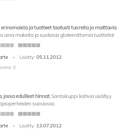
erinomaista ja tuotteet taatusti tuoreita ja maittavia.
s aina makeita ja suolaisia gluteenittomia tuotteita!
arte
•
Lisätty:
05.11.2012
osana: 0
, jossa edulliset hinnat.
Santsikuppi kahvia sisältyy
lapsiperheiden suosiossa.
arte
•
Lisätty:
13.07.2012