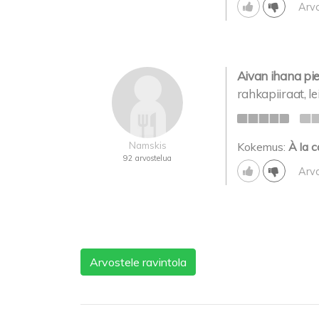
Arv
Aivan ihana pi
rahkapiiraat, l
Namskis
Kokemus:
À la c
92 arvostelua
Arv
Arvostele ravintola