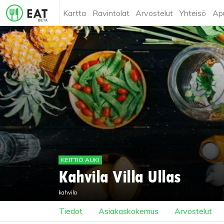
Kartta
Ravintolat
Arvostelut
Yhteisö
Ap
KEITTIÖ AUKI
Kahvila Villa Ullas
kahvila
Tiedot
Asiakaskokemus
Arvostelut