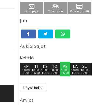
Varaa pöytä
Tilaa ruokaa
Osta lahjakortti
Jaa
Aukioloajat
Keittiö
MA
TI
KE
TO
PE
LA
SU
10:00-
10:00-
10:00-
10:00-
10:00-
10:00-
10:00-
16:00
16:00
16:00
16:00
16:00
16:00
16:00
Näytä kaikki
Arviot