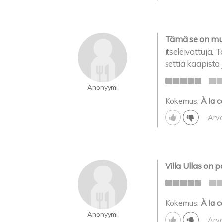
Tämä se on mu
itseleivottuja.
settiä kaapista
Anonyymi
Kokemus:
À la c
Arv
Villa Ullas on p
Kokemus:
À la c
Anonyymi
Arv