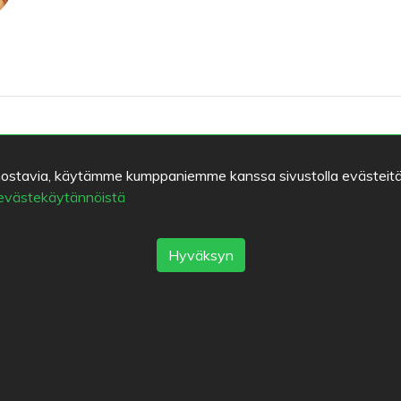
kiinnostavia, käytämme kumppaniemme kanssa sivustolla evästeitä
 evästekäytännöistä
a-Ullas/115851095093173
Hyväksyn