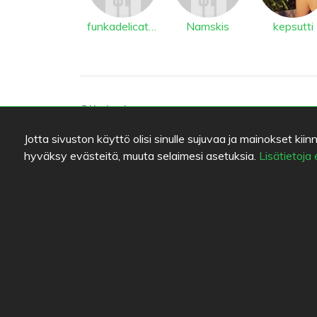
funkadelicatessen
Namskis
kepsutti
Sijainti
Jotta sivuston käyttö olisi sinulle sujuvaa ja mainokset 
Ullaksenpuisto 6
,
00980
Helsinki
-
Reitti
31074240
hyväksy evästeitä, muuta selaimesi asetuksia.
Lisätietoja
http://www.facebook.com/pages/Kahvila-Vill
Vaihtoehtoisia ravintoloita