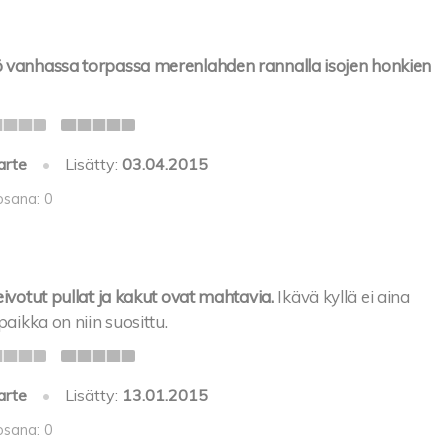
 vanhassa torpassa merenlahden rannalla isojen honkien
arte
•
Lisätty:
03.04.2015
osana: 0
eivotut pullat ja kakut ovat mahtavia.
Ikävä kyllä ei aina
paikka on niin suosittu.
arte
•
Lisätty:
13.01.2015
osana: 0