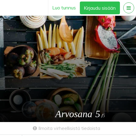
Luo tunnus
Kirjaudu sisään
Arvosana
5
/
5
Ilmoita virheellisistä tiedoista