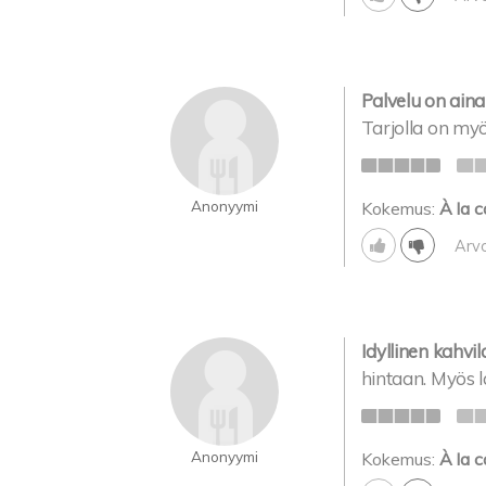
Palvelu on aina 
Tarjolla on myö
Anonyymi
Kokemus:
À la c
Arv
Idyllinen kahvila
hintaan. Myös 
Anonyymi
Kokemus:
À la c