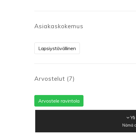
Asiakaskokemus
Lapsiystävällinen
Arvostelut
(
7
)
Arvostele ravintola
Yli
Nämä ar