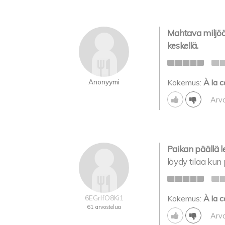
Mahtava miljöö
keskellä.
Anonyymi
Kokemus:
À la c
Arv
Paikan päällä l
löydy tilaa kun 
6EGrIfO8Ki1
Kokemus:
À la c
61 arvostelua
Arv