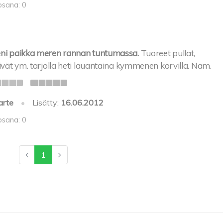
osana: 0
eni paikka meren rannan tuntumassa.
Tuoreet pullat,
eivät ym. tarjolla heti lauantaina kymmenen korvilla. Nam.
arte
•
Lisätty:
16.06.2012
osana: 0
1