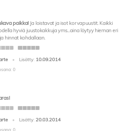
kava paikka!
Ja loistavat ja isot korvapuustit. Kaikki
 Todella hyviä juustokakkuja yms...aina löytyy hieman eri
 ja hinnat kohdallaan.
arte
•
Lisätty:
10.09.2014
osana: 0
aras!
arte
•
Lisätty:
20.03.2014
osana: 0