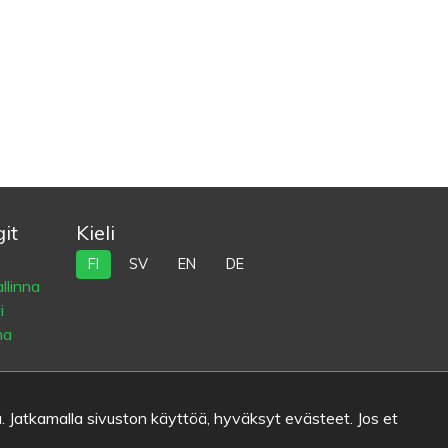
it
Kieli
FI
SV
EN
DE
llinna
i
na
. Jatkamalla sivuston käyttöä, hyväksyt evästeet. Jos et