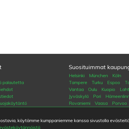
t
Suosituimmat kaupung
Helsinki
München
Köln
 palautetta
Tampere
Turku
Espoo
Ta
öehdot
Vantaa
Oulu
Kuopio
Laht
tiedot
Jyväskylä
Pori
Hämeenlin
suojakäytäntö
Rovaniemi
Vaasa
Porvoo
eet
Seinäjoki
Kotka
Mikkeli
kiinnostavia, käytämme kumppaniemme kanssa sivustolla evästeitä
Eat.fi
 evästekäytännöistä