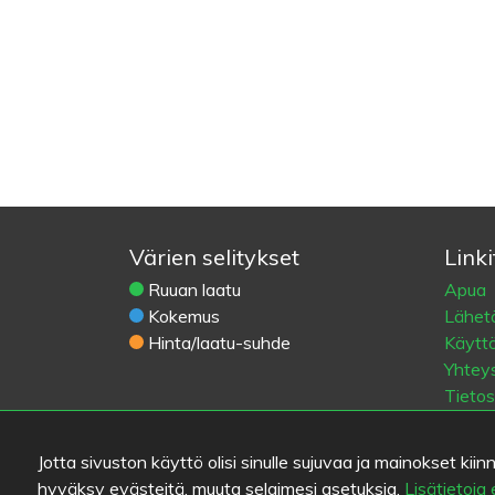
Värien selitykset
Linki
Ruuan laatu
Apua
Kokemus
Lähetä
Hinta/laatu-suhde
Käytt
Yhteys
Tieto
Eväst
Blogit
Jotta sivuston käyttö olisi sinulle sujuvaa ja mainokset 
Vanha 
hyväksy evästeitä, muuta selaimesi asetuksia.
Lisätietoja