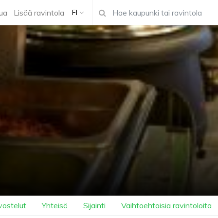
ua
Lisää ravintola
FI
vostelut
Yhteisö
Sijainti
Vaihtoehtoisia ravintoloita