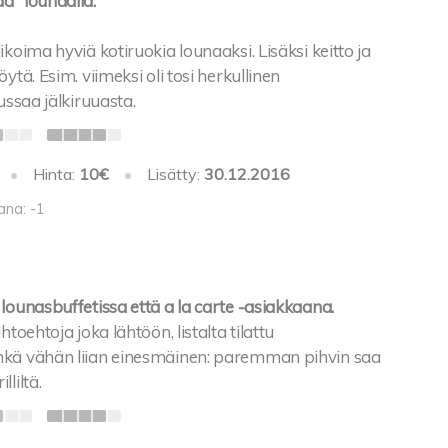
a" lounaalla.
ikoima hyviä kotiruokia lounaaksi. Lisäksi keitto ja
ytä. Esim. viimeksi oli tosi herkullinen
ussaa jälkiruuasta.
•
Hinta:
10€
•
Lisätty:
30.12.2016
ana: -1
lounasbuffetissa että a la carte -asiakkaana.
htoehtoja joka lähtöön, listalta tilattu
hkä vähän liian einesmäinen: paremman pihvin saa
liltä.