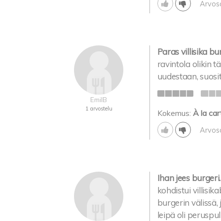
Arvos
Paras villisika bur
ravintola olikin 
uudestaan, suosit
EmilB
1 arvostelu
Kokemus:
À la car
Arvos
Ihan jees burgeri.
kohdistui villisik
burgerin välissä,
leipä oli peruspul