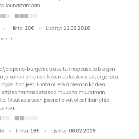
ssa lounastamaan.
•
Hinta:
10€
•
Lisätty:
11.02.2016
ana: 0
o/Jalopeno-burgerin, tilaus tuli nopeasti ja burgeri
va ja vähän erilainen kokemus keskivertoburgerista,
t myös ihan jees. Hinta oli ehkä hieman korkea
n, että samantasoista saa muualta muutaman
a. Muut seurueen jäsenet eivät olleet ihan yhtä
siinsa.
te
•
Hinta:
16€
•
Lisätty:
08.02.2016