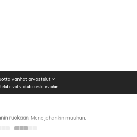
vuotta vanhat arvostelut
elut eivät vaikuta keskiarvoihin
nnin ruokaan.
Mene johonkin muuhun.