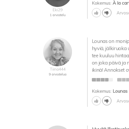
Kokemus:
À la car
Eki29
Arvos
1 arvostelu
Lounas on monipuo
hyviä, jälkiruoka
tee kuuluu hintaa
on joka päivä ja n
Tiina444
ikinä! Annokset ov
9 arvostelua
Kokemus:
Lounas
Arvos