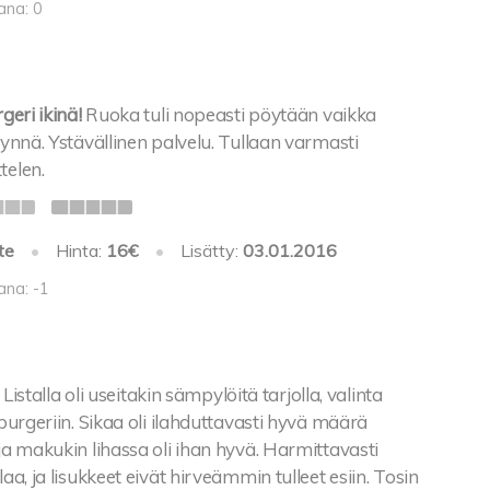
ana: 0
geri ikinä!
Ruoka tuli nopeasti pöytään vaikka
täynnä. Ystävällinen palvelu. Tullaan varmasti
telen.
te
•
Hinta:
16€
•
Lisätty:
03.01.2016
ana: -1
Listalla oli useitakin sämpylöitä tarjolla, valinta
aburgeriin. Sikaa oli ilahduttavasti hyvä määrä
 ja makukin lihassa oli ihan hyvä. Harmittavasti
laa, ja lisukkeet eivät hirveämmin tulleet esiin. Tosin