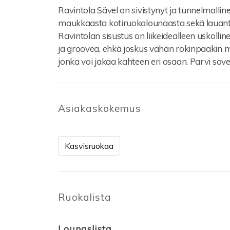
Ravintola Sävel on sivistynyt ja tunnelmallinen
maukkaasta kotiruokalounaasta sekä lauanta
Ravintolan sisustus on liikeidealleen uskollin
ja groovea, ehkä joskus vähän rokinpaakin m
jonka voi jakaa kahteen eri osaan. Parvi sovelt
Asiakaskokemus
Kasvisruokaa
Ruokalista
Lounaslista