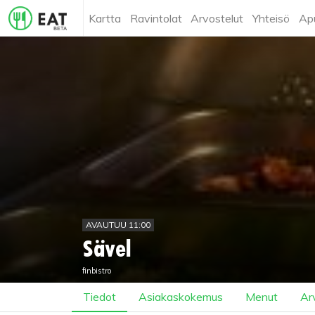
Kartta
Ravintolat
Arvostelut
Yhteisö
Ap
AVAUTUU 11:00
Sävel
finbistro
Tiedot
Asiakaskokemus
Menut
Ar