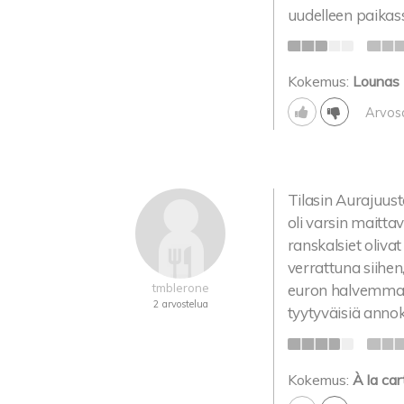
uudelleen paika
Kokemus:
Lounas
Arvos
Tilasin Aurajuust
oli varsin maitta
ranskalsiet oliva
verrattuna siihe
tmblerone
euron halvemmall
2 arvostelua
tyytyväisiä annok
Kokemus:
À la car