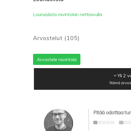
Lounaslista ravintolan nettisivulla
Arvostelut
(
105
)
Arvostele ravintola
Yli 2 
Nämä arvost
Pitää odottaa tu