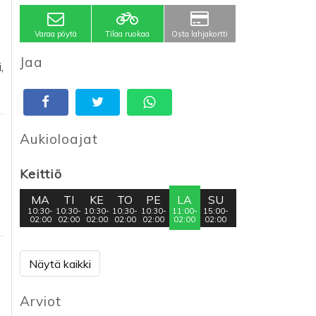
Varaa pöytä
Tilaa ruokaa
Osta lahjakortti
Jaa
,
Aukioloajat
Keittiö
MA
TI
KE
TO
PE
LA
SU
10:30-
10:30-
10:30-
10:30-
10:30-
11:00-
15:00-
02:00
02:00
02:00
02:00
02:00
02:00
02:00
Näytä kaikki
Arviot