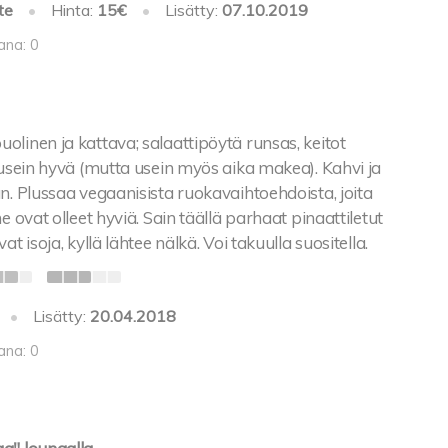
te
•
Hinta:
15€
•
Lisätty:
07.10.2019
ana: 0
linen ja kattava; salaattipöytä runsas, keitot
 usein hyvä (mutta usein myös aika makea). Kahvi ja
n. Plussaa vegaanisista ruokavaihtoehdoista, joita
e ovat olleet hyviä. Sain täällä parhaat pinaattiletut
at isoja, kyllä lähtee nälkä. Voi takuulla suositella.
•
Lisätty:
20.04.2018
ana: 0