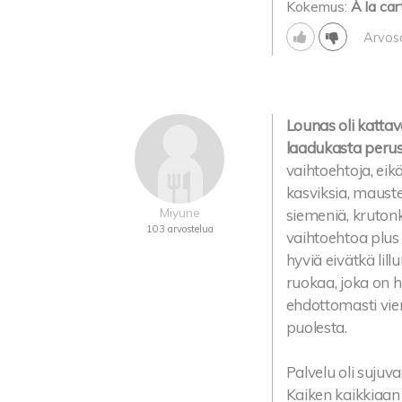
Kokemus:
À la car
Arvos
Lounas oli katta
laadukasta perus
vaihtoehtoja, eik
kasviksia, mauste
Miyune
siemeniä, krutonk
103 arvostelua
vaihtoehtoa plus 
hyviä eivätkä lil
ruokaa, joka on h
ehdottomasti vie
puolesta.
Palvelu oli sujuv
Kaiken kaikkiaan