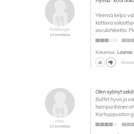
Hyvää "kotiruoka
Yleensä kelpo val
kattava salaattipö
RickBurger
savulohikeitto. Pl
14 arvostelua
Kokemus:
Lounas
Arvos
Olen syönyt sekä 
Buffet hyvä ja vai
hampurilainen e
Karhuppuiston gril
rmac
13 arvostelua