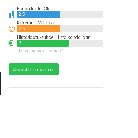
Ruuan laatu:
Ok
2.5
2.5
Kokemus:
Välttävä
2.5
2.5
Hinta/laatu-suhde:
Hinta kohdallaan
3
3
Miten nämä lasketaan?
Arvostele ravintola