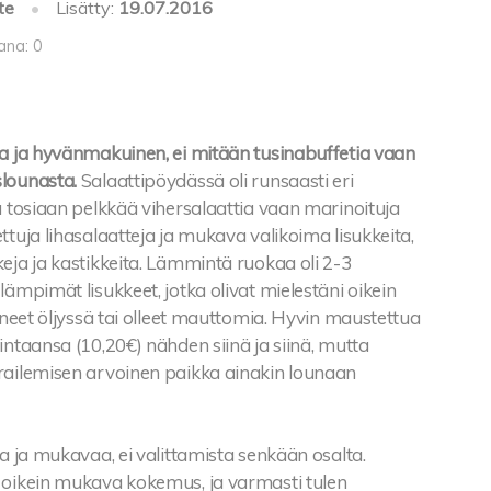
te
•
Lisätty:
19.07.2016
ana: 0
va ja hyvänmakuinen, ei mitään tusinabuffetia vaan
lounasta.
Salaattipöydässä oli runsaasti eri
ä tosiaan pelkkää vihersalaattia vaan marinoituja
ttuja lihasalaatteja ja mukava valikoima lisukkeita,
eja ja kastikkeita. Lämmintä ruokaa oli 2-3
lämpimät lisukkeet, jotka olivat mielestäni oikein
luneet öljyssä tai olleet mauttomia. Hyvin maustettua
intaansa (10,20€) nähden siinä ja siinä, mutta
railemisen arvoinen paikka ainakin lounaan
aa ja mukavaa, ei valittamista senkään osalta.
 oikein mukava kokemus, ja varmasti tulen