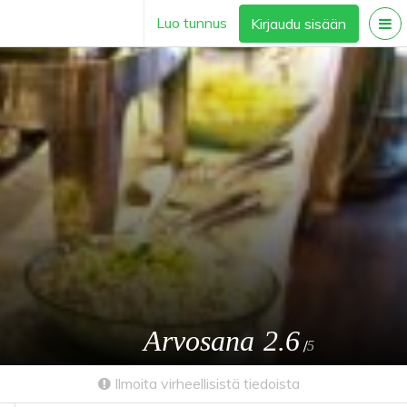
Luo tunnus
Kirjaudu sisään
Arvosana
2.6
/
5
Ilmoita virheellisistä tiedoista