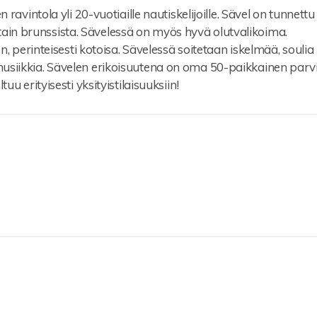
 ravintola yli 20-vuotiaille nautiskelijoille. Sävel on tunnettu
in brunssista. Sävelessä on myös hyvä olutvalikoima.
en, perinteisesti kotoisa. Sävelessä soitetaan iskelmää, soulia
usiikkia. Sävelen erikoisuutena on oma 50-paikkainen parvi
uu erityisesti yksityistilaisuuksiin!