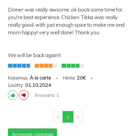
Dinner was really awsome, ok book some time for
you're best experience. Chicken Tikka was really
really good, with just enough spice to make me and
mom happy! very well done! Thank you
We will be back again!!
Kokemus:
À la carte
•
Hinta:
20€
•
Lisätty:
01.10.2024
Arvosana: 1
1
Arvostele ravintola