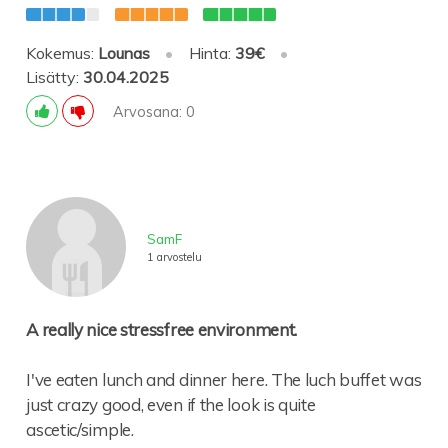
Kokemus:
Lounas
•
Hinta:
39€
•
Lisätty:
30.04.2025
Arvosana: 0
SamF
1 arvostelu
A really nice stressfree environment.
I've eaten lunch and dinner here. The luch buffet was
just crazy good, even if the look is quite
ascetic/simple.