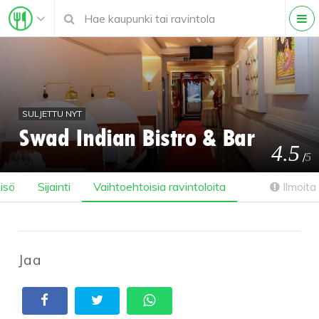
SULJETTU NYT
Swad Indian Bistro & Bar
4.5
/
5
isö
Sijainti
Vaihtoehtoisia ravintoloita
Ilmoita 
Jaa