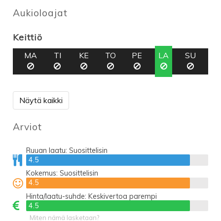
Aukioloajat
Keittiö
MA
TI
KE
TO
PE
LA
SU
Näytä kaikki
Arviot
Ruuan laatu:
Suosittelisin
4.5
4.5
Kokemus:
Suosittelisin
4.5
4.5
Hinta/laatu-suhde:
Keskivertoa parempi
4.5
4.5
Miten nämä lasketaan?