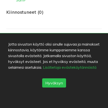
Kiinnostuneet (0)
Sijainti
Jotta sivuston käyttö olisi sinulle sujuvaa ja mainokset
kiinnostavia, käytämme kumppaniemme kanssa
Rahapajankatu 3
,
00160
Helsinki
-
Reitti
sivustolla evästeitä. Jatkamalla sivuston käyttöä,
+358404411385
https://swad.fi
hyväksyt evästeet. Jos et hyväksy evästeitä, muuta
info@swad.fi
selaimesi asetuksia.
Lisätietoja evästekäytännöistä
Vaihtoehtoisia ravintoloita
Hyväksyn
Namaskaar Express Fenniakortteli
5
/
5