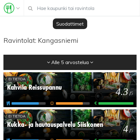
Suodattimet
Ravintolat: Kangasniemi
Alle 5 arvostelua
EI TIETOA
Kahvila Reissupannu
4.3
/
5
EI TIETOA
Kukka- ja hautauspalvelu Siiskonen
4
/
5