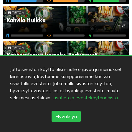
EI TIETOA
Kahvila Huikka
-
/
5
EI TIETOA
Kangasniemen karaoke-Karhunpesä
-
/
5
Jotta sivuston käyttö olisi sinulle sujuvaa ja mainokset
kiinnostavia, käytämme kumppaniemme kanssa
EI TIETOA
sivustolla evästeitä. Jatkamalla sivuston käyttöä,
Kesäkauppa Pikku-Puula
hyväksyt evästeet. Jos et hyväksy evästeitä, muuta
-
/
5
selaimesi asetuksia.
Lisätietoja evästekäytännöistä
Hyväksyn
EI TIETOA
Pikku Päkä
-
/
5