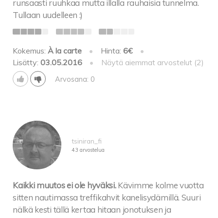
runsaasti ruuhkaa mutta illalla rauhaisia tunnelma.
Tullaan uudelleen :)
Kokemus:
À la carte
•
Hinta:
6€
•
Lisätty:
03.05.2016
•
Näytä aiemmat arvostelut (2)
Arvosana: 0
tsiniran_fi
43 arvostelua
Kaikki muutos ei ole hyväksi.
Kävimme kolme vuotta
sitten nautimassa treffikahvit kanelisydämillä. Suuri
nälkä kesti tällä kertaa hitaan jonotuksen ja