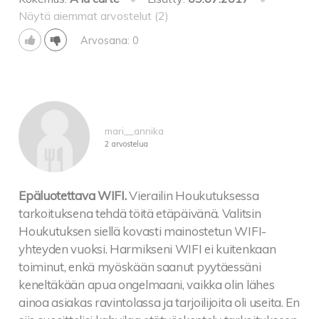
Näytä aiemmat arvostelut (2)
Arvosana: 0
mari__annika
2 arvostelua
Epäluotettava WIFI.
Vierailin Houkutuksessa
tarkoituksena tehdä töitä etäpäivänä. Valitsin
Houkutuksen siellä kovasti mainostetun WIFI-
yhteyden vuoksi. Harmikseni WIFI ei kuitenkaan
toiminut, enkä myöskään saanut pyytäessäni
keneltäkään apua ongelmaani, vaikka olin lähes
ainoa asiakas ravintolassa ja tarjoilijoita oli useita. En