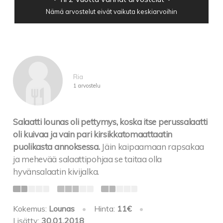
Nämä arvostelut eivät vaikuta keskiarvoihin
Ria
1 arvostelu
Salaatti lounas oli pettymys, koska itse perussalaatti
oli kuivaa ja vain pari kirsikkatomaattaatin
puolikasta annoksessa.
Jäin kaipaamaan rapsakaa
ja mehevää salaattipohjaa se taitaa olla
hyvänsalaatin kivijalka.
Kokemus:
Lounas
•
Hinta:
11€
•
Lisätty:
30.01.2018