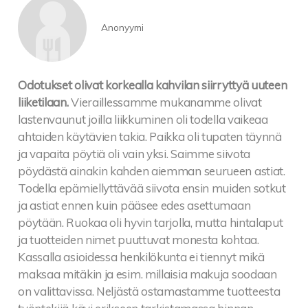
Anonyymi
Odotukset olivat korkealla kahvilan siirryttyä uuteen
liiketilaan.
Vieraillessamme mukanamme olivat
lastenvaunut joilla liikkuminen oli todella vaikeaa
ahtaiden käytävien takia. Paikka oli tupaten täynnä
ja vapaita pöytiä oli vain yksi. Saimme siivota
pöydästä ainakin kahden aiemman seurueen astiat.
Todella epämiellyttävää siivota ensin muiden sotkut
ja astiat ennen kuin pääsee edes asettumaan
pöytään. Ruokaa oli hyvin tarjolla, mutta hintalaput
ja tuotteiden nimet puuttuvat monesta kohtaa.
Kassalla asioidessa henkilökunta ei tiennyt mikä
maksaa mitäkin ja esim. millaisia makuja soodaan
on valittavissa. Neljästä ostamastamme tuotteesta