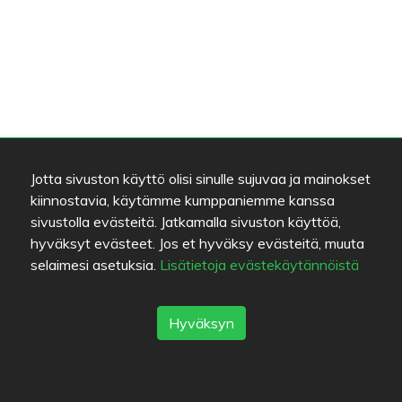
Fanit (4)
Jotta sivuston käyttö olisi sinulle sujuvaa ja mainokset
Nämä käyttäjät ovat merkinneet ravintolan
kiinnostavia, käytämme kumppaniemme kanssa
suosikikseen.
sivustolla evästeitä. Jatkamalla sivuston käyttöä,
hyväksyt evästeet. Jos et hyväksy evästeitä, muuta
selaimesi asetuksia.
Lisätietoja evästekäytännöistä
Hyväksyn
Micazu
piuf
KaisaP