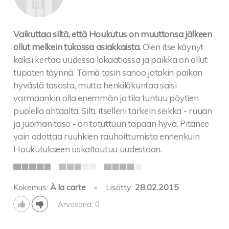
Vaikuttaa siltä, että Houkutus on muuttonsa jälkeen
ollut melkein tukossa asiakkaista.
Olen itse käynyt
kaksi kertaa uudessa lokaatiossa ja paikka on ollut
tupaten täynnä. Tämä tosin sanoo jotakin paikan
hyvästä tasosta, mutta henkilökuntaa saisi
varmaankin olla enemmän ja tila tuntuu pöytien
puolella ahtaalta. Silti, itselleni tärkein seikka - ruuan
ja juoman taso - on totuttuun tapaan hyvä. Pitänee
vain odottaa ruuhkien rauhoittumista ennenkuin
Houkutukseen uskaltautuu uudestaan.
Kokemus:
À la carte
•
Lisätty:
28.02.2015
Arvosana: 0