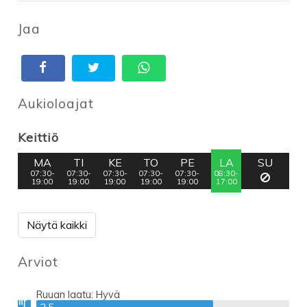
Jaa
Aukioloajat
Keittiö
MA
TI
KE
TO
PE
LA
SU
07:30-
07:30-
07:30-
07:30-
07:30-
08:30-
19:00
19:00
19:00
19:00
19:00
17:00
Näytä kaikki
Arviot
Ruuan laatu:
Hyvä