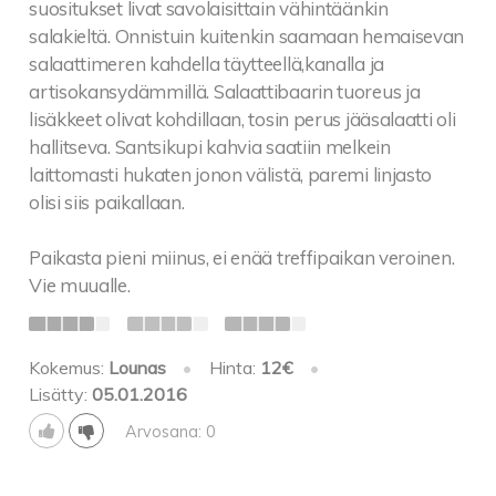
suositukset livat savolaisittain vähintäänkin
salakieltä. Onnistuin kuitenkin saamaan hemaisevan
salaattimeren kahdella täytteellä,kanalla ja
artisokansydämmillä. Salaattibaarin tuoreus ja
lisäkkeet olivat kohdillaan, tosin perus jääsalaatti oli
hallitseva. Santsikupi kahvia saatiin melkein
laittomasti hukaten jonon välistä, paremi linjasto
olisi siis paikallaan.
Paikasta pieni miinus, ei enää treffipaikan veroinen.
Vie muualle.
Kokemus:
Lounas
•
Hinta:
12€
•
Lisätty:
05.01.2016
Arvosana: 0