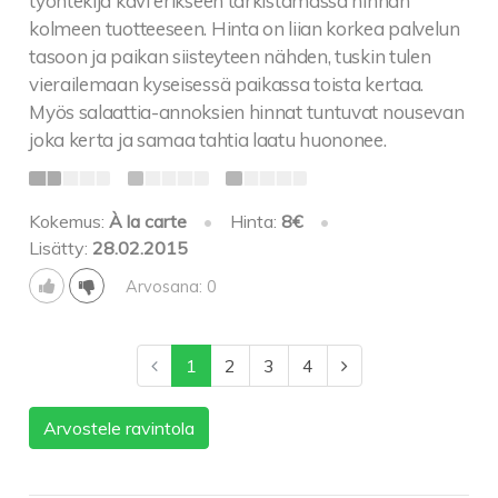
työntekijä kävi erikseen tarkistamassa hinnan
kolmeen tuotteeseen. Hinta on liian korkea palvelun
tasoon ja paikan siisteyteen nähden, tuskin tulen
vierailemaan kyseisessä paikassa toista kertaa.
Myös salaattia-annoksien hinnat tuntuvat nousevan
joka kerta ja samaa tahtia laatu huononee.
Kokemus:
À la carte
•
Hinta:
8€
•
Lisätty:
28.02.2015
Arvosana: 0
1
2
3
4
Arvostele ravintola