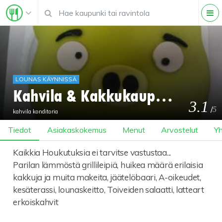
LOUNAS KÄYNNISSÄ
Kahvila & Kakkukauppa Houkutus
3.1
/
5
kahvila konditoria
Tiedot
Asiakaskokemus
Menut
Arvostelut
Yh
Kaikkia Houkutuksia ei tarvitse vastustaa...
Parilan lämmöstä grillileipiä, huikea määrä erilaisia
kakkuja ja muita makeita, jäätelöbaari, A-oikeudet,
kesäterassi, lounaskeitto, Toiveiden salaatti, latteart
erkoiskahvit