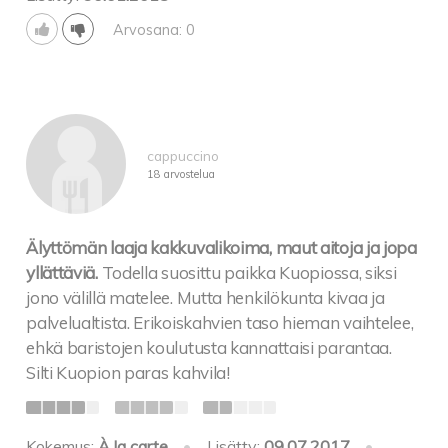
Arvosana: 0
cappuccino
18 arvostelua
Älyttömän laaja kakkuvalikoima, maut aitoja ja jopa
yllättäviä.
Todella suosittu paikka Kuopiossa, siksi
jono välillä matelee. Mutta henkilökunta kivaa ja
palvelualtista. Erikoiskahvien taso hieman vaihtelee,
ehkä baristojen koulutusta kannattaisi parantaa.
Silti Kuopion paras kahvila!
Kokemus:
À la carte
•
Lisätty:
09.07.2017
•