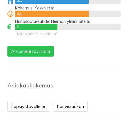
3.5
3.5
Kokemus:
Keskiverto
3.5
3.5
Hinta/laatu-suhde:
Hieman ylihinnoiteltu
2
2
Miten nämä lasketaan?
Arvostele ravintola
Asiakaskokemus
Lapsiystävällinen
Kasvisruokaa