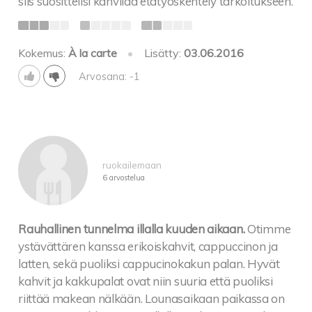
siis suosittelisi kahvilaa etätyöskentely tarkoitukseen.
Kokemus:
À la carte
•
Lisätty:
03.06.2016
Arvosana: -1
ruokailemaan
6 arvostelua
Rauhallinen tunnelma illalla kuuden aikaan.
Otimme
ystävättären kanssa erikoiskahvit, cappuccinon ja
latten, sekä puoliksi cappucinokakun palan. Hyvät
kahvit ja kakkupalat ovat niin suuria että puoliksi
riittää makean nälkään. Lounasaikaan paikassa on