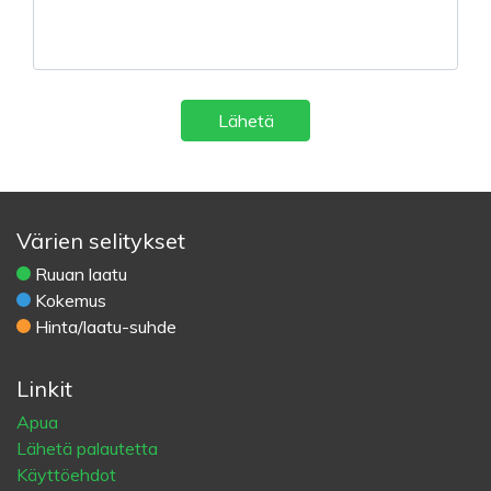
Lähetä
Värien selitykset
Ruuan laatu
Kokemus
Hinta/laatu-suhde
Linkit
Apua
Lähetä palautetta
Käyttöehdot