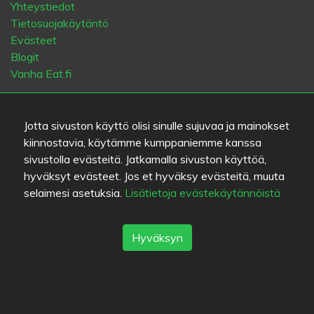
Yhteystiedot
Tietosuojakäytäntö
Evästeet
Blogit
Vanha Eat.fi
Suosituimmat kaupungit
Jotta sivuston käyttö olisi sinulle sujuvaa ja mainokset
Helsinki
München
Köln
Tampere
Turku
Espoo
kiinnostavia, käytämme kumppaniemme kanssa
Tallinna
Vantaa
Oulu
Kuopio
Lahti
Jyväskylä
Pori
sivustolla evästeitä. Jatkamalla sivuston käyttöä,
Hämeenlinna
Rovaniemi
Vaasa
Porvoo
Seinäjoki
hyväksyt evästeet. Jos et hyväksy evästeitä, muuta
Kotka
Mikkeli
selaimesi asetuksia.
Lisätietoja evästekäytännöistä
Kieli
Hyväksyn
FI
SV
EN
DE