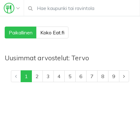
Paikallinen
Koko Eat.fi
Uusimmat arvostelut:
Tervo
1
2
3
4
5
6
7
8
9