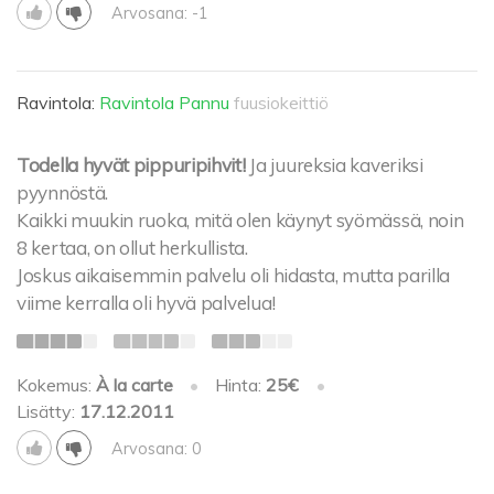
Arvosana: -1
Ravintola:
Ravintola Pannu
fuusiokeittiö
Todella hyvät pippuripihvit!
Ja juureksia kaveriksi
pyynnöstä.
Kaikki muukin ruoka, mitä olen käynyt syömässä, noin
8 kertaa, on ollut herkullista.
Joskus aikaisemmin palvelu oli hidasta, mutta parilla
viime kerralla oli hyvä palvelua!
Kokemus:
À la carte
•
Hinta:
25€
•
Lisätty:
17.12.2011
Arvosana: 0