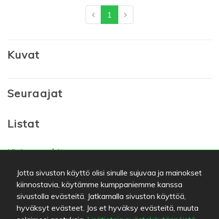
1
Kuvat
Seuraajat
Listat
Kirjanmerkit
Jotta sivuston käyttö olisi sinulle sujuvaa ja mainokset
kiinnostavia, käytämme kumppaniemme kanssa
Suosikit
sivustolla evästeitä. Jatkamalla sivuston käyttöä,
Pizzeria La Festa
Sauraha
hyväksyt evästeet. Jos et hyväksy evästeitä, muuta
Ravintola Hella