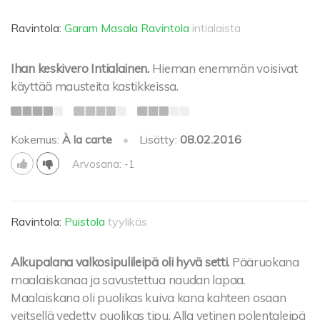
Ravintola:
Garam Masala Ravintola
intialaista
Ihan keskivero Intialainen.
Hieman enemmän voisivat
käyttää mausteita kastikkeissa.
Kokemus:
À la carte
•
Lisätty:
08.02.2016
Arvosana: -1
Ravintola:
Puistola
tyylikäs
Alkupalana valkosipulileipä oli hyvä setti.
Pääruokana
maalaiskanaa ja savustettua naudan lapaa.
Maalaiskana oli puolikas kuiva kana kahteen osaan
veitsellä vedetty puolikas tipu. Alla vetinen polentaleipä