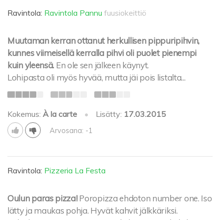
Ravintola:
Ravintola Pannu
fuusiokeittiö
Muutaman kerran ottanut herkullisen pippuripihvin,
kunnes viimeisellä kerralla pihvi oli puolet pienempi
kuin yleensä.
En ole sen jälkeen käynyt.
Lohipasta oli myös hyvää, mutta jäi pois listalta...
Kokemus:
À la carte
•
Lisätty:
17.03.2015
Arvosana: -1
Ravintola:
Pizzeria La Festa
Oulun paras pizza!
Poropizza ehdoton number one. Iso
lätty ja maukas pohja. Hyvät kahvit jälkkäriksi.