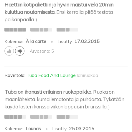
Haettiin kotipakettiin ja hyvin maistui vielä 20min
kuluttua noutamisesta.
Ensi kerralla pitää testata
paikanpäällä :)
Kokemus:
À la carte
•
Lisätty:
17.03.2015
Arvosana: 5
Ravintola:
Tuba Food And Lounge
lähiruokaa
Tuba on ihanasti erilainen ruokapaikka.
Ruoka on
maanläheistä, kursailematonta ja puhdasta. Tykätään
käydä lasten kanssa viikonloppuisin brunssilla :)
Kokemus:
Lounas
•
Lisätty:
25.03.2015