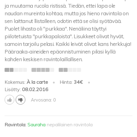
ja muutama rucola ristissä. Tiedän, ettei lapa ole
naudan mureinta kohtaa, mutta jos hieno ravintola on
sen laittanut llistalleen, odotin että se olisi syötävää.
Puolet lihasta oli "purkkaa". Nenäliina täyttyi
piilotetuista "purkkapaloista". Lisukkeet olivat hyvät,
samoin tarjoilu pelasi. Kaikki leivät olivat kans herkkuja!
Pääraaka-aineiden epäonnistuminen pilasi kyllä
kahden keskisen ravintolaillallisen.
Kokemus:
À la carte
•
Hinta:
34€
•
Lisätty:
08.02.2016
Arvosana: 0
Ravintola:
Sauraha
nepalilainen ravintola