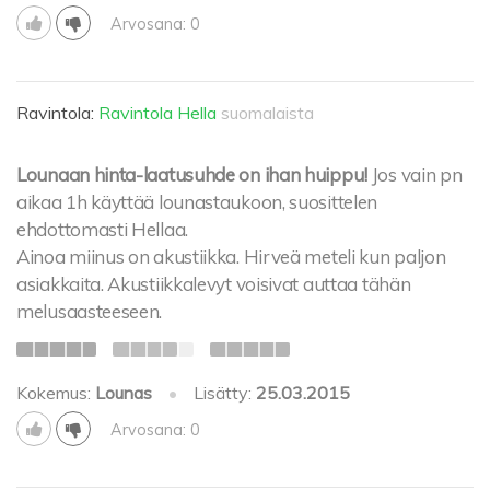
Arvosana: 0
Ravintola:
Ravintola Hella
suomalaista
Lounaan hinta-laatusuhde on ihan huippu!
Jos vain pn
aikaa 1h käyttää lounastaukoon, suosittelen
ehdottomasti Hellaa.
Ainoa miinus on akustiikka. Hirveä meteli kun paljon
asiakkaita. Akustiikkalevyt voisivat auttaa tähän
melusaasteeseen.
Kokemus:
Lounas
•
Lisätty:
25.03.2015
Arvosana: 0