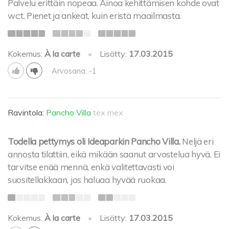
Palvelu erittäin nopeaa. Ainoa kehittämisen kohde ovat
wc:t. Pienet ja ankeat, kuin eristä maailmasta.
Kokemus:
À la carte
•
Lisätty:
17.03.2015
Arvosana: -1
Ravintola:
Pancho Villa
tex mex
Todella pettymys oli Ideaparkin Pancho Villa.
Neljä eri
annosta tilattiin, eikä mikään saanut arvostelua hyvä. Ei
tarvitse enää mennä, enkä valitettavasti voi
suositellakkaan, jos haluaa hyvää ruokaa.
Kokemus:
À la carte
•
Lisätty:
17.03.2015